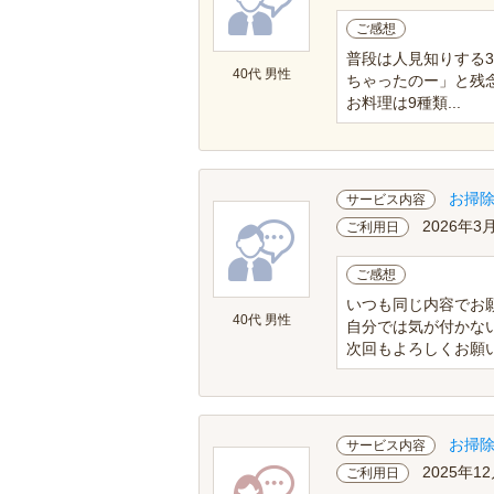
ご感想
普段は人見知りする
40代 男性
ちゃったのー」と残
お料理は9種類...
お掃
サービス内容
2026年3
ご利用日
ご感想
いつも同じ内容でお
40代 男性
自分では気が付かな
次回もよろしくお願いし
お掃
サービス内容
2025年1
ご利用日