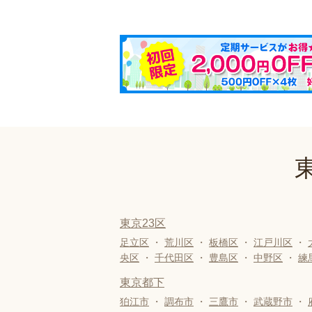
東京23区
足立区
・
荒川区
・
板橋区
・
江戸川区
・
央区
・
千代田区
・
豊島区
・
中野区
・
練
東京都下
狛江市
・
調布市
・
三鷹市
・
武蔵野市
・