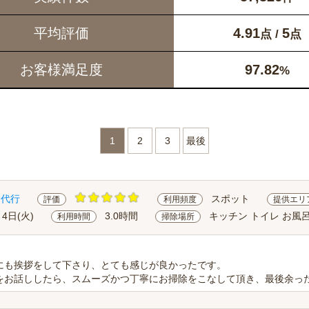
平均評価
4.91
5
点 /
点
お客様満足度
97.82
%
1
2
3
最後
除代行
スポット
評価
利用頻度
提供エリ
月4日(火)
3.0時間
キッチン トイレ お風呂
利用時間
掃除場所
にも挨拶をして下さり、とても感じが良かったです。
をお話ししたら、スムーズかつ丁寧にお掃除をこなして頂き、最後余った時