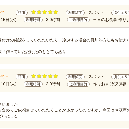
理代行
スポット
評価
利用頻度
提供エリ
月15日(水)
3.0時間
当日のお食事 作り
利用時間
ご利用目的
味付けの確認をしていただいたり、冷凍する場合の再加熱方法もお伝え
品作っていただけたのもとてもあり...
理代行
スポット
評価
利用頻度
提供エリ
月16日(火)
3.0時間
作りおき 冷凍保存
利用時間
ご利用目的
ざいました！
も含めてご依頼させていただくことが多かったのですが、今回は冷蔵庫
いたこと...