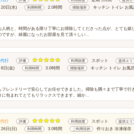
評価
利用頻度
提供エ
月20日(水)
2.0時間
キッチン トイレ お風
利用時間
掃除場所
お人柄と、時間がある限り丁寧にお掃除してくださった点が、とても嬉
ですが、綺麗になったお部屋を見て清々しい...
除代行
スポット
評価
利用頻度
提供エリ
月8日(金)
3.0時間
キッチン トイレ お風呂
利用時間
掃除場所
もフレンドリーで安心してお任せできました。掃除も隅々まで丁寧で行
に包まれてとてもリラックスできます。細か...
理代行
スポット
評価
利用頻度
提供エリ
月26日(日)
3.0時間
作りおき 冷凍保存
利用時間
ご利用目的