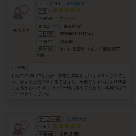
お掃除代行
サービス内容
評価
スポット
利用頻度
東京都港区
提供エリア
40代 女性
2026年6月11日(木)
ご利用日
2.0時間
利用時間
トイレ 洗面所 リビング 部屋 廊下
掃除場所
玄関
ご感想
初めての利用でしたが、非常に素晴らしいキャストさんでし
た。表面をただ掃除するではなく、今後どうすればより綺麗
になるかという点について一緒に考えてくれて、本質的なア
プローチをしていた...
お掃除代行
サービス内容
評価
定期 月2回
利用頻度