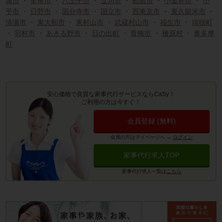
城市
・
多摩市
・
八王子市
・
立川市
・
昭島市
・
小金井市
・
小
平市
・
日野市
・
国分寺市
・
国立市
・
西東京市
・
東久留米市
・
清瀬市
・
東大和市
・
東村山市
・
武蔵村山市
・
福生市
・
瑞穂町
・
羽村市
・
あきる野市
・
日の出町
・
青梅市
・
檜原村
・
奥多摩
町
安心価格で良質な家事代行サービスならCaSy！
ご利用の方は今すぐ！
会員登録 (無料)
会員の方はマイページへ
→
ログイン
家事代行求人TOP
家事代行求人一覧は
こちら