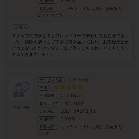
3.0時間
利用時間
キッチン トイレ お風呂 洗面所 リ
掃除場所
ビング その他
ご感想
スタッフの方がとてもフレンドリーで安心してお任せできま
した。掃除も隅々まで丁寧で行き届いており、お部屋がピカ
ピカになっただけでなく、良い香りに包まれてとてもリラッ
クスできます。細か...
お掃除代行
サービス内容
評価
定期 月1回
利用頻度
東京都港区
提供エリア
40代 男性
2026年3月17日(火)
ご利用日
2.5時間
利用時間
キッチン トイレ お風呂 洗面所 リ
掃除場所
ビング