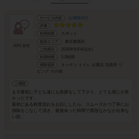
お掃除代行
サービス内容
評価
スポット
利用頻度
東京都港区
提供エリア
30代 女性
2026年8月4日(火)
ご利用日
3.0時間
利用時間
キッチン トイレ お風呂 洗面所 リ
掃除場所
ビング その他
ご感想
まず最初に子ども達にも挨拶をして下さり、とても感じが良
かったです。
最初にある程度流れをお話ししたら、スムーズかつ丁寧にお
掃除をこなして頂き、最後余った時間で普段なかなか出来な
い部...