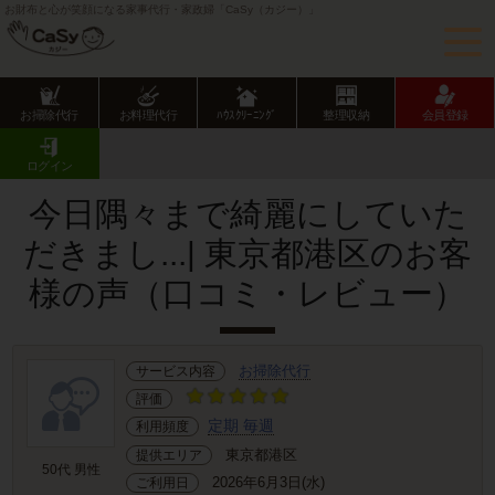
お財布と心が笑顔になる家事代行・家政婦「CaSy（カジー）」
お掃除代行
お料理代行
ﾊｳｽｸﾘｰﾆﾝｸﾞ
整理収納
会員登録
CaSy TOP
サービス提供エリアのご紹介
東京都
東京23区
港区
お客様の声･口コミ詳細
ログイン
今日隅々まで綺麗にしていた
だきまし...| 東京都港区のお客
様の声（口コミ・レビュー）
お掃除代行
サービス内容
評価
定期 毎週
利用頻度
東京都港区
提供エリア
50代 男性
2026年6月3日(水)
ご利用日