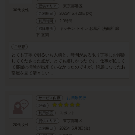
東京都港区
提供エリア
30代 女性
2026年5月20日(水)
ご利用日
2.0時間
利用時間
キッチン トイレ お風呂 洗面所 廊
掃除場所
下 玄関
ご感想
とても丁寧で明るいお人柄と、時間がある限り丁寧にお掃除
してくださった点が、とても嬉しかったです。仕事が忙しく
て部屋の掃除が出来ていなかったのですが、綺麗になったお
部屋を見て清々しい...
お掃除代行
サービス内容
評価
スポット
利用頻度
東京都港区
提供エリア
20代 女性
2026年5月8日(金)
ご利用日