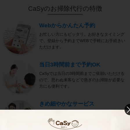
CaSyのお掃除代行の特徴
Webからかんたん予約
お忙しい方にもピッタリ。お好きなタイミング
で、登録から予約までWEBで手軽にお手続きい
ただけます。
当日3時間前まで予約OK
CaSyでは当日の3時間前までご依頼いただける
ので、思わぬ来客などで急ぎのお掃除が必要な
方にも便利です。
きめ細やかなサービス
選考をクリアし、研修を修了したキャストがサ
ービスを実施。お客様のご要望に沿ったきめ細
やかなサービスで、健やかな生活をサポートし