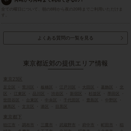
全ての曜日について、朝の8時から夜の20時までご利用いただけま
す。
よくある質問の一覧を見る
東京都近郊の提供エリア情報
東京23区
足立区
・
荒川区
・
板橋区
・
江戸川区
・
大田区
・
葛飾区
・
北
区
・
江東区
・
品川区
・
渋谷区
・
新宿区
・
杉並区
・
墨田区
・
世田谷区
・
台東区
・
中央区
・
千代田区
・
豊島区
・
中野区
・
練馬区
・
文京区
・
港区
・
目黒区
東京都下
狛江市
・
調布市
・
三鷹市
・
武蔵野市
・
府中市
・
町田市
・
稲