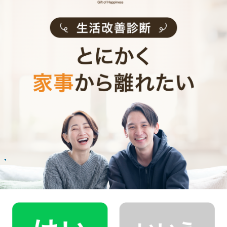
ます。
お掃除代行のサービス内容
お掃除代行のサービス料金
ご利用者インタビュー
Customer Interview
お掃除
N.U.さん
20代 女性 1人暮らし
掃除をしてもらうようになって、自分も片付け
る癖がつきました。
記事全文を見る