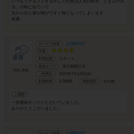
いつもリクエストする牛しぐれ煮は人気の駅弁「どまん中弁
当」の味に似ていて
次から次と箸が伸びてすぐ無くなってしまいます。
毎週...
お掃除代行
サービス内容
評価
スポット
利用頻度
東京都国立市
提供エリア
50代 男性
2021年7月14日(水)
ご利用日
2.0時間
その他
利用時間
掃除場所
ご感想
一生懸命やっていただいていました。
ありがとうございました。
お掃除代行
サービス内容