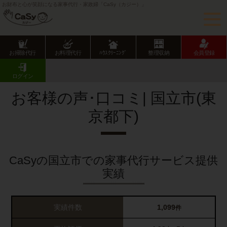
お財布と心が笑顔になる家事代行・家政婦「CaSy（カジー）」
お掃除代行
お料理代行
ﾊｳｽｸﾘｰﾆﾝｸﾞ
整理収納
会員登録
CaSy TOP
サービス提供エリアのご紹介
東京都
東京都下
国立市
お客様の声･口コミ一覧
ログイン
お客様の声･口コミ| 国立市(東
京都下)
CaSyの国立市での家事代行サービス提供
実績
実績件数
1,099
件