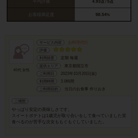
平均評価
4.93
5
点 /
点
お客様満足度
98.54
%
お料理代行
サービス内容
評価
定期 毎週
利用頻度
東京都国立市
提供エリア
40代 女性
2023年10月20日(金)
ご利用日
3.0時間
利用時間
当日のお食事 作りおき
ご利用目的
ご感想
やっぱり安定の美味しさです。
スイートポテトは1歳児が取り合いをして食べていました笑
食べるのが苦手な次女ももぐもぐしていました。