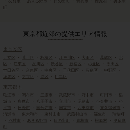
・
羽村市
・
あきる野市
・
日の出町
・
青梅市
・
檜原村
・
奥多摩
町
東京都近郊の提供エリア情報
東京23区
足立区
・
荒川区
・
板橋区
・
江戸川区
・
大田区
・
葛飾区
・
北
区
・
江東区
・
品川区
・
渋谷区
・
新宿区
・
杉並区
・
墨田区
・
世田谷区
・
台東区
・
中央区
・
千代田区
・
豊島区
・
中野区
・
練馬区
・
文京区
・
港区
・
目黒区
東京都下
狛江市
・
調布市
・
三鷹市
・
武蔵野市
・
府中市
・
町田市
・
稲
城市
・
多摩市
・
八王子市
・
立川市
・
昭島市
・
小金井市
・
小
平市
・
日野市
・
国分寺市
・
国立市
・
西東京市
・
東久留米市
・
清瀬市
・
東大和市
・
東村山市
・
武蔵村山市
・
福生市
・
瑞穂町
・
羽村市
・
あきる野市
・
日の出町
・
青梅市
・
檜原村
・
奥多摩
町