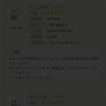
お料理代行
サービス内容
評価
定期 毎週
利用頻度
東京都国立市
提供エリア
40代 女性
2023年10月6日(金)
ご利用日
3.0時間
利用時間
当日のお食事 作りおき
ご利用目的
ご感想
きゅうりの中華和えのちくわがちくわの味に深みがあり美味
しかったです。
めいがリクエストしたチキン南蛮はたくさんおかわりしてた
べていました。
いつもありがとうございます。
お料理代行
サービス内容
評価