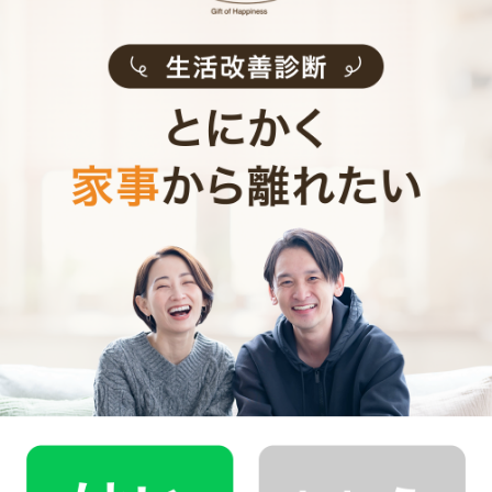
2.0時間
利用時間
キッチン トイレ お風呂
掃除場所
ご感想
お願いしていた箇所も大変きれいにして頂きました。その他
も色々と気付いて頂き、きれいになりました。有り難うござ
いました。
お掃除代行
サービス内容
評価
スポット
利用頻度
東京都国立市
提供エリア
40代 女性
2020年10月15日(木)
ご利用日
2.0時間
その他
利用時間
掃除場所
ご感想
とても綺麗にしていただけました。
気づいたら整理整頓までしてくださり、自分がやると6時間