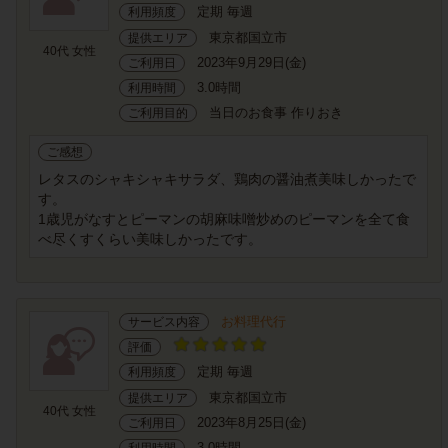
定期 毎週
利用頻度
東京都国立市
提供エリア
40代 女性
2023年9月29日(金)
ご利用日
3.0時間
利用時間
当日のお食事 作りおき
ご利用目的
ご感想
レタスのシャキシャキサラダ、鶏肉の醤油煮美味しかったで
す。
1歳児がなすとピーマンの胡麻味噌炒めのピーマンを全て食
べ尽くすくらい美味しかったです。
お料理代行
サービス内容
評価
定期 毎週
利用頻度
東京都国立市
提供エリア
40代 女性
2023年8月25日(金)
ご利用日
3.0時間
利用時間