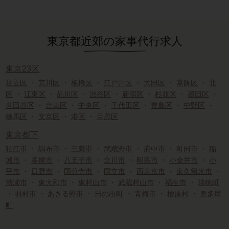
東京都近郊の家事代行求人
東京23区
足立区
・
荒川区
・
板橋区
・
江戸川区
・
大田区
・
葛飾区
・
北
区
・
江東区
・
品川区
・
渋谷区
・
新宿区
・
杉並区
・
墨田区
・
世田谷区
・
台東区
・
中央区
・
千代田区
・
豊島区
・
中野区
・
練馬区
・
文京区
・
港区
・
目黒区
東京都下
狛江市
・
調布市
・
三鷹市
・
武蔵野市
・
府中市
・
町田市
・
稲
城市
・
多摩市
・
八王子市
・
立川市
・
昭島市
・
小金井市
・
小
平市
・
日野市
・
国分寺市
・
国立市
・
西東京市
・
東久留米市
・
清瀬市
・
東大和市
・
東村山市
・
武蔵村山市
・
福生市
・
瑞穂町
・
羽村市
・
あきる野市
・
日の出町
・
青梅市
・
檜原村
・
奥多摩
町