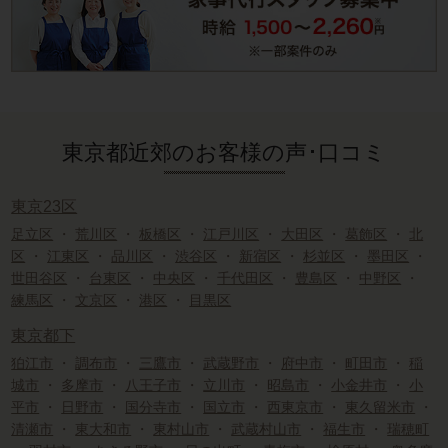
東京都近郊のお客様の声･口コミ
東京23区
足立区
・
荒川区
・
板橋区
・
江戸川区
・
大田区
・
葛飾区
・
北
区
・
江東区
・
品川区
・
渋谷区
・
新宿区
・
杉並区
・
墨田区
・
世田谷区
・
台東区
・
中央区
・
千代田区
・
豊島区
・
中野区
・
練馬区
・
文京区
・
港区
・
目黒区
東京都下
狛江市
・
調布市
・
三鷹市
・
武蔵野市
・
府中市
・
町田市
・
稲
城市
・
多摩市
・
八王子市
・
立川市
・
昭島市
・
小金井市
・
小
平市
・
日野市
・
国分寺市
・
国立市
・
西東京市
・
東久留米市
・
清瀬市
・
東大和市
・
東村山市
・
武蔵村山市
・
福生市
・
瑞穂町