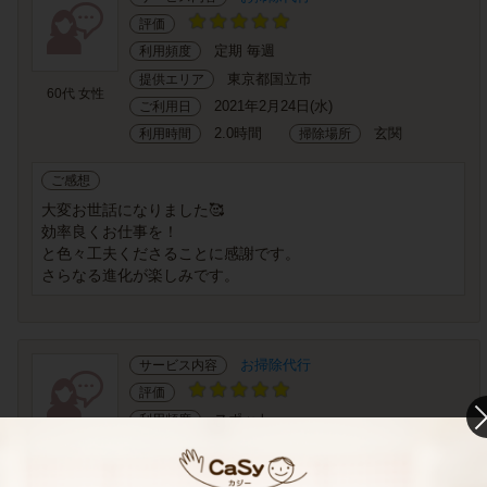
評価
定期 毎週
利用頻度
東京都国立市
提供エリア
60代 女性
2021年2月24日(水)
ご利用日
2.0時間
玄関
利用時間
掃除場所
ご感想
大変お世話になりました🥰
効率良くお仕事を！
と色々工夫くださることに感謝です。
さらなる進化が楽しみです。
お掃除代行
サービス内容
評価
スポット
利用頻度
東京都国立市
提供エリア
40代 女性
2021年2月23日(火)
ご利用日