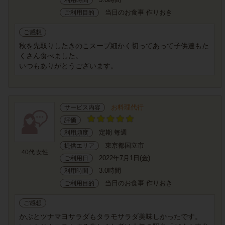
当日のお食事 作りおき
ご利用目的
ご感想
秋を先取りしたきのこスープ細かく切ってあって子供達もた
くさん食べました。
いつもありがとうございます。
お料理代行
サービス内容
評価
定期 毎週
利用頻度
東京都国立市
提供エリア
40代 女性
2022年7月1日(金)
ご利用日
3.0時間
利用時間
当日のお食事 作りおき
ご利用目的
ご感想
かぶとツナマヨサラダもタラモサラダ美味しかったです。