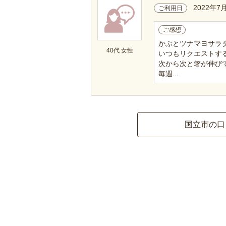
2022年7
ご利用日
ご感想
かぶとツナマヨサラ
40代 女性
いつもリクエストす
次から次と箸が伸び
毎週...
国立市の口