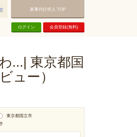
せ
家事代行求人 TOP
ログイン
会員登録(無料)
..| 東京都国
ビュー）
東京都国立市
き