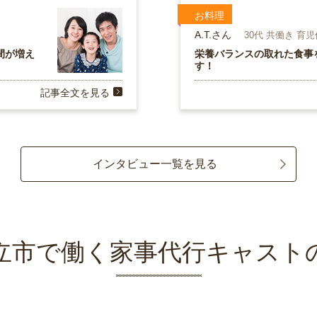
お料理
A.T.さん
30代 共働き 育
間が増え
栄養バランスの取れた食事
す！
記事全文を見る
インタビュー一覧を見る
立市で働く家事代行キャスト