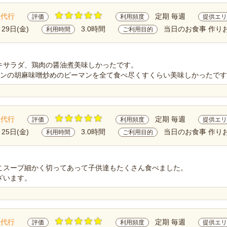
理代行
定期 毎週
評価
利用頻度
提供エリ
月29日(金)
3.0時間
当日のお食事 作り
利用時間
ご利用目的
キサラダ、鶏肉の醤油煮美味しかったです。
マンの胡麻味噌炒めのピーマンを全て食べ尽くすくらい美味しかったで
理代行
定期 毎週
評価
利用頻度
提供エリ
月25日(金)
3.0時間
当日のお食事 作り
利用時間
ご利用目的
こスープ細かく切ってあって子供達もたくさん食べました。
ざいます。
理代行
定期 毎週
評価
利用頻度
提供エリ