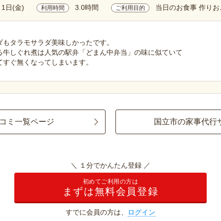
月1日(金)
3.0時間
当日のお食事 作りお
利用時間
ご利用目的
ダもタラモサラダ美味しかったです。
る牛しぐれ煮は人気の駅弁「どまん中弁当」の味に似ていて
てすぐ無くなってしまいます。
コミ一覧ページ
国立市の家事代行
＼ １分でかんたん登録 ／
初めてご利用の方は
まずは無料会員登録
すでに会員の方は、
ログイン