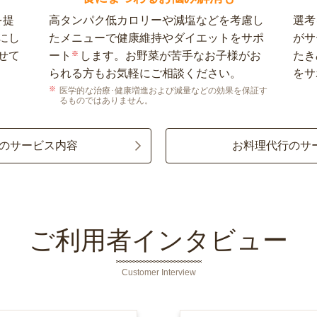
を提
高タンパク低カロリーや減塩などを考慮し
選考
にし
たメニューで健康維持やダイエットをサポ
がサ
せて
ート
※
します。お野菜が苦手なお子様がお
たき
られる方もお気軽にご相談ください。
をサ
医学的な治療･健康増進および減量などの効果を保証す
るものではありません。
のサービス内容
お料理代行のサ
ご利用者インタビュー
Customer Interview