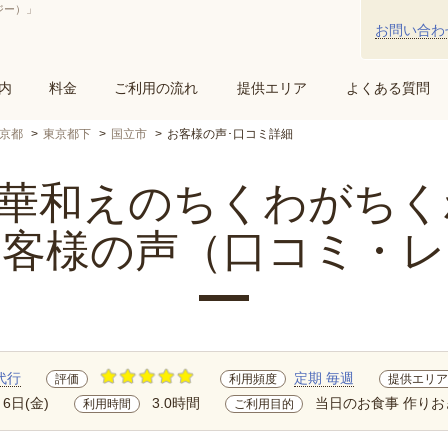
ジー）」
お問い合わ
内
料金
ご利用の流れ
提供エリア
よくある質問
京都
東京都下
国立市
お客様の声･口コミ詳細
和えのちくわがちくわ.
お客様の声（口コミ・レ
代行
定期 毎週
評価
利用頻度
提供エリア
月6日(金)
3.0時間
当日のお食事 作りお
利用時間
ご利用目的