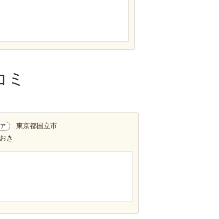
コミ
東京都国立市
ア
りおき