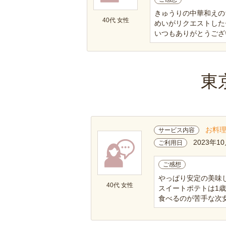
きゅうりの中華和えの
40代 女性
めいがリクエストした
いつもありがとうござ
東
お料
サービス内容
2023年10
ご利用日
ご感想
やっぱり安定の美味
40代 女性
スイートポテトは1
食べるのが苦手な次