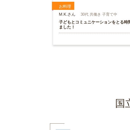
お料理
M.K.さん
30代 共働き 子育て中
子どもとコミュニケーションをとる時
ました！
国