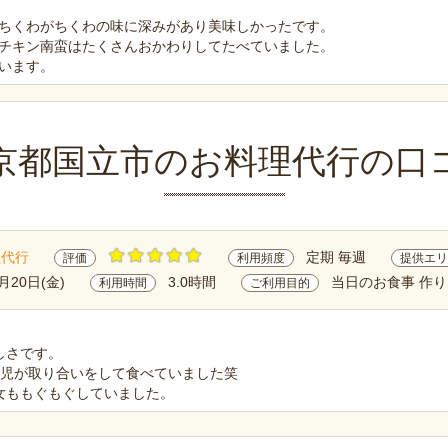
ちくわがちくわの味に深みがあり美味しかったです。
チキン南蛮はたくさんおかわりしてたべていました。
います。
京都国立市のお料理代行の口
理代行
定期 毎週
評価
利用頻度
提供エリ
月20日(金)
3.0時間
当日のお食事 作
利用時間
ご利用目的
しさです。
歳児が取り合いをして食べていました笑
女ももぐもぐしていました。