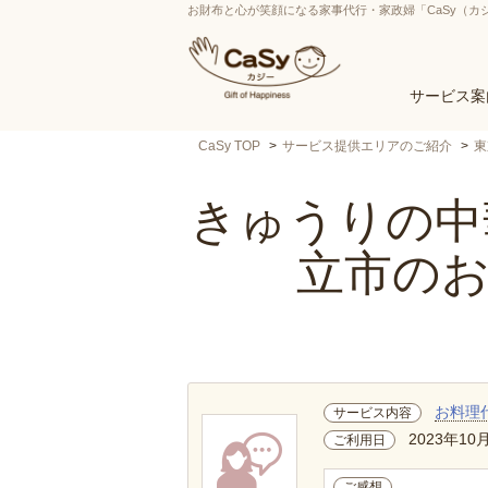
お財布と心が笑顔になる家事代行・家政婦「CaSy（カ
サービス案
CaSy TOP
サービス提供エリアのご紹介
東
きゅうりの中華
立市の
お料理
サービス内容
2023年10
ご利用日
ご感想