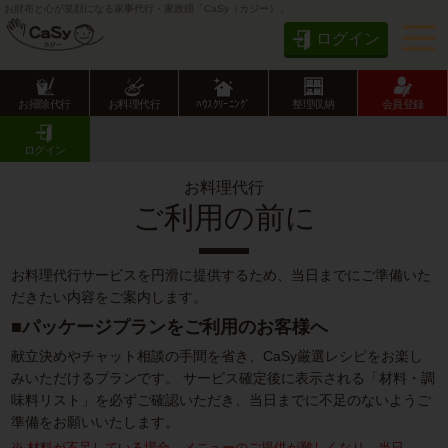
お財布と心が笑顔になる家事代行・家政婦「CaSy（カジー）」
ログイン
お掃除代行
お料理代行
ﾊｳｽｸﾘｰﾆﾝｸﾞ
整理収納
会員登録
CaSy TOP
お料理代行のサービス詳細
お料理代行のご利用の流れ
ご利用の前に（お料理代行）
ログイン
お料理代行
ご利用の前に
お料理代行サービスを円滑に提供するため、当日までにご準備いた
だきたい内容をご案内します。
■パッケージプランをご利用のお客様へ
献立決めやチャット相談の手間を省き、CaSy厳選レシピをお楽し
みいただけるプランです。 サービス確定後に表示される「材料・調
味料リスト」を必ずご確認いただき、当日までに不足のないようご
準備をお願いいたします。
材料が不足している場合、メニューのご提供が難しくなり、当日