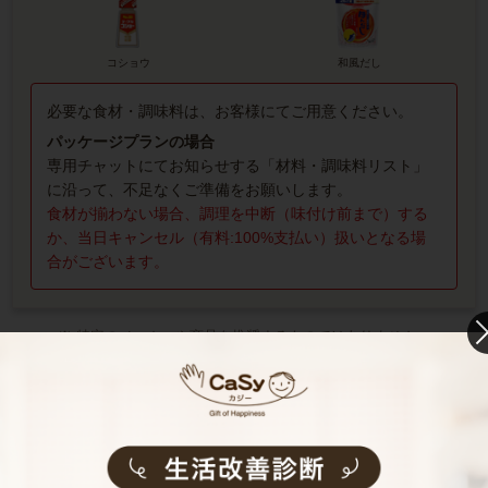
コショウ
和風だし
必要な食材・調味料は、お客様にてご用意ください。
パッケージプランの場合
専用チャットにてお知らせする「材料・調味料リスト」
に沿って、不足なくご準備をお願いします。
食材が揃わない場合、調理を中断（味付け前まで）する
か、当日キャンセル（有料:100%支払い）扱いとなる場
合がございます。
※ 特定のメーカーや商品を推奨するものではありません。
ご用意いただければより
レパートリーが増
えるもの