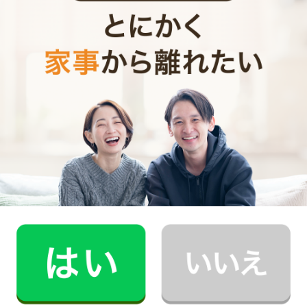
調理器具
電子レンジ
アルミホイル
保存容器
フライパン用蓋
（タッパー）
調味料
コンソメ
小麦粉
片栗粉
中華だし
オイスターソース
ケチャップ
マヨネーズ
※ 特定のメーカーや商品を推奨するものではありません。