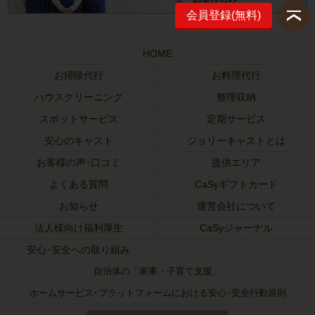
会員登録(無料)
HOME
お掃除代行
お料理代行
ハウスクリーニング
整理収納
スポットサービス
定期サービス
安心のキャスト
ジョリーキャストとは
お客様の声･口コミ
提供エリア
よくある質問
CaSyギフトカード
お知らせ
運営会社について
法人様向け福利厚生
CaSyジャーナル
安心･安全への取り組み
自治体の「家事・子育て支援」
ホームサービス･プラットフォームにおける安心･安全行動原則