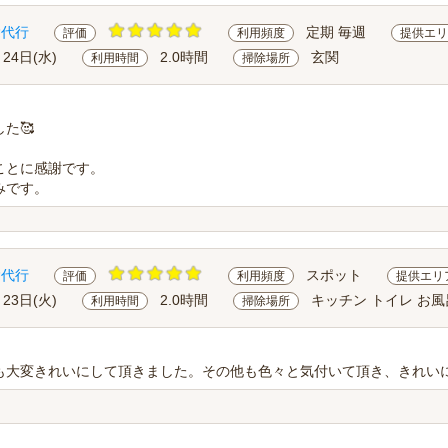
除代行
定期 毎週
評価
利用頻度
提供エリ
月24日(水)
2.0時間
玄関
利用時間
掃除場所
た🥰
ことに感謝です。
みです。
除代行
スポット
評価
利用頻度
提供エリ
月23日(火)
2.0時間
キッチン トイレ お風
利用時間
掃除場所
も大変きれいにして頂きました。その他も色々と気付いて頂き、きれい