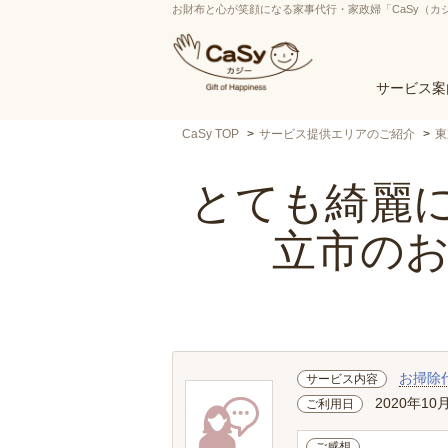
お財布と心が笑顔になる家事代行・家政婦「CaSy（カ
サービス案
CaSy TOP
サービス提供エリアのご紹介
東
とても綺麗に
立市の
お掃除
サービス内容
2020年10
ご利用日
ご感想