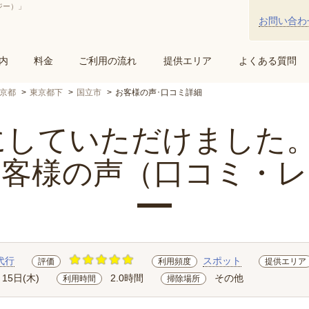
ジー）」
お問い合わ
内
料金
ご利用の流れ
提供エリア
よくある質問
京都
東京都下
国立市
お客様の声･口コミ詳細
していただけました。 ..
お客様の声（口コミ・レ
代行
スポット
評価
利用頻度
提供エリア
月15日(木)
2.0時間
その他
利用時間
掃除場所