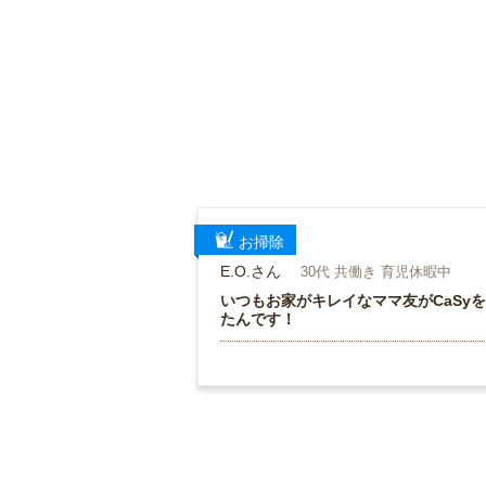
お掃除
E.O.さん
30代 共働き 育児休暇中
いつもお家がキレイなママ友がCaSy
たんです！