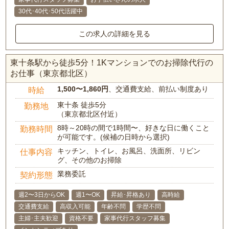
30代･40代･50代活躍中
この求人の詳細を見る
東十条駅から徒歩5分！1Kマンションでのお掃除代行の
お仕事（東京都北区）
1,500〜1,860円
、交通費支給、前払い制度あり
時給
東十条 徒歩5分
勤務地
（東京都北区付近）
8時～20時の間で1時間〜、好きな日に働くこと
勤務時間
が可能です。(候補の日時から選択)
キッチン、トイレ、お風呂、洗面所、リビン
仕事内容
グ、その他のお掃除
業務委託
契約形態
週2〜3日からOK
週1〜OK
昇給･昇格あり
高時給
交通費支給
高収入可能
年齢不問
学歴不問
主婦･主夫歓迎
資格不要
家事代行スタッフ募集