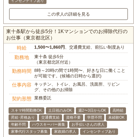
インセンティブあり
この求人の詳細を見る
東十条駅から徒歩5分！1Kマンションでのお掃除代行の
お仕事（東京都北区）
1,500〜1,860円
、交通費支給、前払い制度あり
時給
東十条 徒歩5分
勤務地
（東京都北区付近）
8時～20時の間で1時間〜、好きな日に働くこと
勤務時間
が可能です。(候補の日時から選択)
キッチン、トイレ、お風呂、洗面所、リビン
仕事内容
グ、その他のお掃除
業務委託
契約形態
スキマ時間勤務OK
土日祝のみOK
週2〜3日からOK
高時給
昇給･昇格あり
交通費支給
資格不要
学歴不問
未経験OK
年齢不問
ハウスキーパー募集
お手伝いさんの求人
家事代行スタッフ募集
家政婦の求人
インセンティブあり