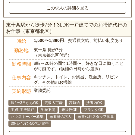
この求人の詳細を見る
東十条駅から徒歩7分！3LDK一戸建てでのお掃除代行の
お仕事（東京都北区）
1,500〜1,860円
、交通費支給、前払い制度あり
時給
東十条 徒歩7分
勤務地
（東京都北区付近）
8時～20時の間で1時間〜、好きな日に働くこと
勤務時間
が可能です。(候補の日時から選択)
キッチン、トイレ、お風呂、洗面所、リビン
仕事内容
グ、その他のお掃除
業務委託
契約形態
週2〜3日からOK
高収入可能
高時給
扶養内OK
主婦･主夫歓迎
学歴不問
未経験OK
ブランクOK
ハウスキーパー募集
家政婦の求人
家事代行スタッフ募集
30代･40代･50代活躍中