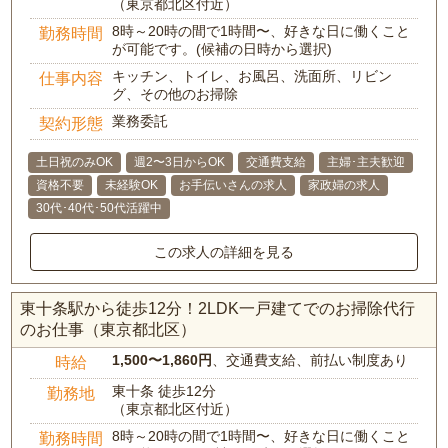
（東京都北区付近）
8時～20時の間で1時間〜、好きな日に働くこと
勤務時間
が可能です。(候補の日時から選択)
キッチン、トイレ、お風呂、洗面所、リビン
仕事内容
グ、その他のお掃除
業務委託
契約形態
土日祝のみOK
週2〜3日からOK
交通費支給
主婦･主夫歓迎
資格不要
未経験OK
お手伝いさんの求人
家政婦の求人
30代･40代･50代活躍中
この求人の詳細を見る
東十条駅から徒歩12分！2LDK一戸建てでのお掃除代行
のお仕事（東京都北区）
1,500〜1,860円
、交通費支給、前払い制度あり
時給
東十条 徒歩12分
勤務地
（東京都北区付近）
8時～20時の間で1時間〜、好きな日に働くこと
勤務時間