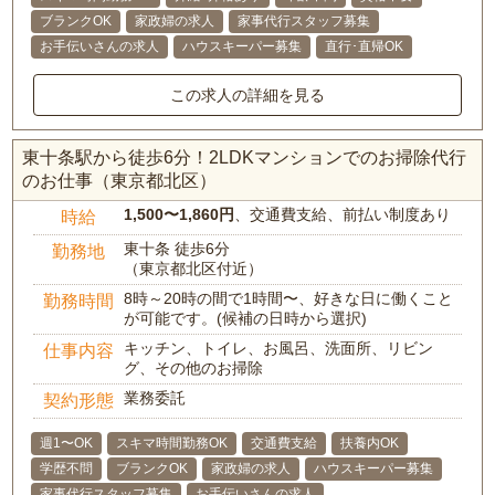
ブランクOK
家政婦の求人
家事代行スタッフ募集
お手伝いさんの求人
ハウスキーパー募集
直行･直帰OK
この求人の詳細を見る
東十条駅から徒歩6分！2LDKマンションでのお掃除代行
のお仕事（東京都北区）
1,500〜1,860円
、交通費支給、前払い制度あり
時給
東十条 徒歩6分
勤務地
（東京都北区付近）
8時～20時の間で1時間〜、好きな日に働くこと
勤務時間
が可能です。(候補の日時から選択)
キッチン、トイレ、お風呂、洗面所、リビン
仕事内容
グ、その他のお掃除
業務委託
契約形態
週1〜OK
スキマ時間勤務OK
交通費支給
扶養内OK
学歴不問
ブランクOK
家政婦の求人
ハウスキーパー募集
家事代行スタッフ募集
お手伝いさんの求人