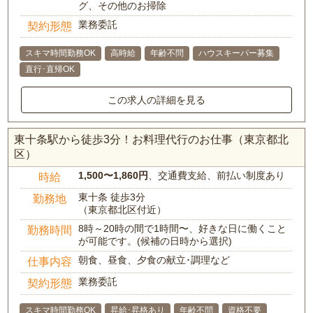
グ、その他のお掃除
業務委託
契約形態
スキマ時間勤務OK
高時給
年齢不問
ハウスキーパー募集
直行･直帰OK
この求人の詳細を見る
東十条駅から徒歩3分！お料理代行のお仕事（東京都北
区）
1,500〜1,860円
、交通費支給、前払い制度あり
時給
東十条 徒歩3分
勤務地
（東京都北区付近）
8時～20時の間で1時間〜、好きな日に働くこと
勤務時間
が可能です。(候補の日時から選択)
朝食、昼食、夕食の献立･調理など
仕事内容
業務委託
契約形態
スキマ時間勤務OK
昇給･昇格あり
年齢不問
資格不要