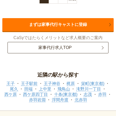
まずは家事代行キャストに登録
CaSyではたらくメリットなど求人概要のご案内
家事代行求人TOP
近隣の駅から探す
王子
王子駅前
王子神谷
梶原
栄町(東京都)
尾久
田端
上中里
飛鳥山
滝野川一丁目
西ケ原
西ケ原四丁目
十条(東京都)
志茂
赤羽
赤羽岩淵
浮間舟渡
北赤羽