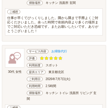
キッチン 洗面所 玄関
掃除場所
ご感想
仕事が早くてびっくりしました。隅から隅まで手際よくご対
応くださいました。余った時間で依頼内容より多くの場所ま
でご対応いただき恐縮です。またお願いしたいです。ありが
とうございました！
お掃除代行
サービス内容
評価
スポット
利用頻度
30代 女性
東京都北区
提供エリア
2026年7月7日(火)
ご利用日
2.5時間
利用時間
キッチン トイレ 洗面所 リビング 玄
掃除場所
関
ご感想