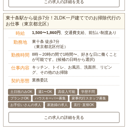
この求人の詳細を見る
東十条駅から徒歩7分！2LDK一戸建てでのお掃除代行の
お仕事（東京都北区）
1,500〜1,860円
、交通費支給、前払い制度あり
時給
東十条 徒歩7分
勤務地
（東京都北区付近）
8時～20時の間で1時間〜、好きな日に働くこと
勤務時間
が可能です。(候補の日時から選択)
キッチン、トイレ、お風呂、洗面所、リビン
仕事内容
グ、その他のお掃除
業務委託
契約形態
土日祝のみOK
週1〜OK
高収入可能
学歴不問
ブランクOK
ハウスキーパー募集
家事代行スタッフ募集
お手伝いさんの求人
家政婦の求人
直行･直帰OK
この求人の詳細を見る