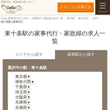
家事代行・家政婦の求人サイト
スタッフに応募する
メニュー
CaSy 家事代行求人 TOP
家事代行･家政婦の求人一覧
東京都
東京23区
北区
東十条駅の家事代行
東十条駅の家事代行・家政婦の求人一
覧
エリアから探す
最寄駅から探す
選択中の駅：東十条駅
東京都
▼
神奈川県
▼
千葉県
▼
埼玉県
▼
大阪府
▼
兵庫県
▼
京都府
▼