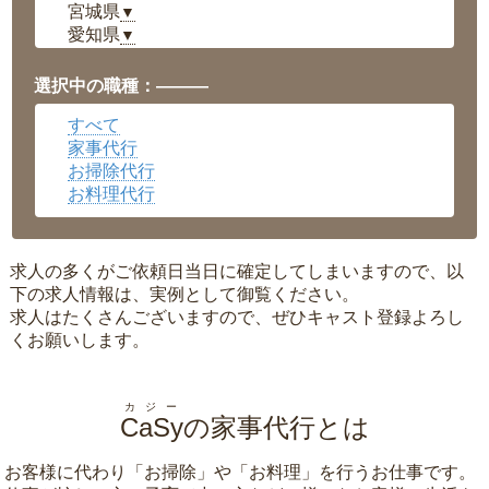
宮城県
▼
愛知県
▼
福井県
▼
岡山県
▼
選択中の職種：———
広島県
▼
すべて
沖縄県
▼
家事代行
お掃除代行
お料理代行
求人の多くがご依頼日当日に確定してしまいますので、以
下の求人情報は、実例として御覧ください。
求人はたくさんございますので、ぜひキャスト登録よろし
くお願いします。
カジー
CaSy
の家事代行とは
お客様に代わり「
お掃除
」や「
お料理
」を行うお仕事です。