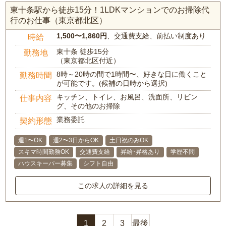
東十条駅から徒歩15分！1LDKマンションでのお掃除代
行のお仕事（東京都北区）
1,500〜1,860円
、交通費支給、前払い制度あり
時給
東十条 徒歩15分
勤務地
（東京都北区付近）
8時～20時の間で1時間〜、好きな日に働くこと
勤務時間
が可能です。(候補の日時から選択)
キッチン、トイレ、お風呂、洗面所、リビン
仕事内容
グ、その他のお掃除
業務委託
契約形態
週1〜OK
週2〜3日からOK
土日祝のみOK
スキマ時間勤務OK
交通費支給
昇給･昇格あり
学歴不問
ハウスキーパー募集
シフト自由
この求人の詳細を見る
1
2
3
最後