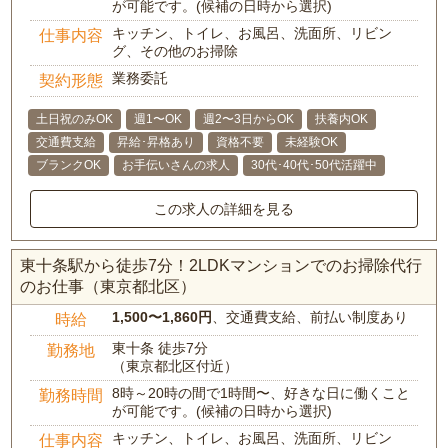
が可能です。(候補の日時から選択)
キッチン、トイレ、お風呂、洗面所、リビン
仕事内容
グ、その他のお掃除
業務委託
契約形態
土日祝のみOK
週1〜OK
週2〜3日からOK
扶養内OK
交通費支給
昇給･昇格あり
資格不要
未経験OK
ブランクOK
お手伝いさんの求人
30代･40代･50代活躍中
この求人の詳細を見る
東十条駅から徒歩7分！2LDKマンションでのお掃除代行
のお仕事（東京都北区）
1,500〜1,860円
、交通費支給、前払い制度あり
時給
東十条 徒歩7分
勤務地
（東京都北区付近）
8時～20時の間で1時間〜、好きな日に働くこと
勤務時間
が可能です。(候補の日時から選択)
キッチン、トイレ、お風呂、洗面所、リビン
仕事内容