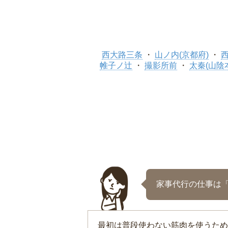
西大路三条
山ノ内(京都府)
帷子ノ辻
撮影所前
太秦(山陰
家事代行の仕事は
最初は普段使わない筋肉を使うため