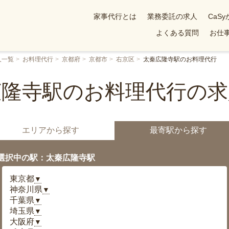
家事代行とは
業務委託の求人
CaS
よくある質問
お仕事
人一覧
お料理代行
京都府
京都市
右京区
太秦広隆寺駅のお料理代行
広隆寺駅のお料理代行の求
エリアから探す
最寄駅から探す
選択中の駅：太秦広隆寺駅
東京都
▼
神奈川県
▼
千葉県
▼
埼玉県
▼
大阪府
▼