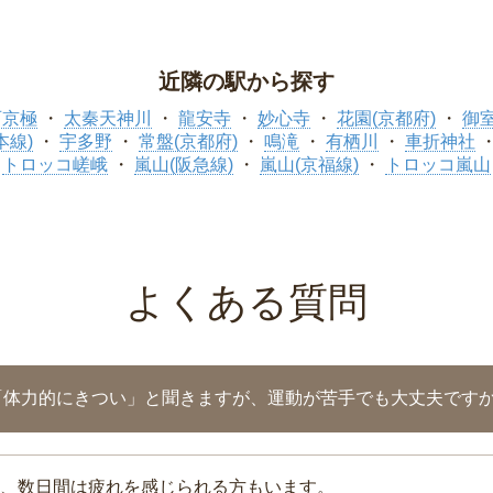
近隣の駅から探す
西京極
太秦天神川
龍安寺
妙心寺
花園(京都府)
御
本線)
宇多野
常盤(京都府)
鳴滝
有栖川
車折神社
トロッコ嵯峨
嵐山(阪急線)
嵐山(京福線)
トロッコ嵐山
よくある質問
「体力的にきつい」と聞きますが、運動が苦手でも大丈夫です
、数日間は疲れを感じられる方もいます。