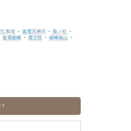
室仁和寺
嵐電天神川
蚕ノ社
嵐電嵯峨
鹿王院
嵯峨嵐山
か？