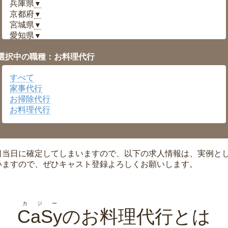
兵庫県
▼
京都府
▼
宮城県
▼
愛知県
▼
福井県
▼
選択中の職種：お料理代行
岡山県
▼
広島県
▼
すべて
沖縄県
▼
家事代行
お掃除代行
お料理代行
日当日に確定してしまいますので、以下の求人情報は、実例と
いますので、ぜひキャスト登録よろしくお願いします。
カジー
CaSy
のお料理代行とは