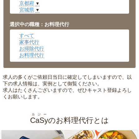
京都府
▼
宮城県
▼
愛知県
▼
福井県
▼
選択中の職種：お料理代行
岡山県
▼
すべて
広島県
▼
家事代行
沖縄県
▼
お掃除代行
お料理代行
求人の多くがご依頼日当日に確定してしまいますので、以
下の求人情報は、実例として御覧ください。
求人はたくさんございますので、ぜひキャスト登録よろし
くお願いします。
カジー
CaSy
のお料理代行とは