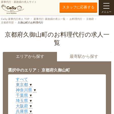
家事代行・家政婦の求人サイト
スタッフに応募する
メニュー
CaSy 家事代行求人 TOP
家事代行･家政婦の求人一覧
お料理代行
京都府
京都府市部
久御山町のお料理代行
京都府久御山町のお料理代行の求人一
覧
エリアから探す
最寄駅から探す
選択中のエリア： 京都府久御山町
すべて
東京都
▼
神奈川県
▼
千葉県
▼
埼玉県
▼
大阪府
▼
兵庫県
▼