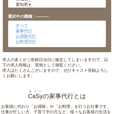
愛知県
▼
福井県
▼
岡山県
▼
選択中の職種：———
広島県
▼
すべて
沖縄県
▼
家事代行
お掃除代行
お料理代行
求人の多くがご依頼日当日に確定してしまいますので、以
下の求人情報は、実例として御覧ください。
求人はたくさんございますので、ぜひキャスト登録よろし
くお願いします。
カジー
CaSy
の家事代行とは
お客様に代わり「
お掃除
」や「
お料理
」を行うお仕事です。
仕事が忙しい方、子育て中の方など、様々なお客様の生活を