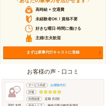
あなたの
家事力
を活かせます
高時給 + 交通費
未経験者OK！資格不要
好きな曜日·時間に働ける
主婦/主夫歓迎
まずは家事代行キャストに登録
お客様の声・口コミ
お掃除代行
サービス内容
評価
定期 月2回
利用頻度
30代 女性
神奈川県川崎市高津区
提供エリア