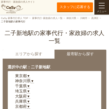
家事代行・家政婦の求人サイト
スタッフに応募する
メニュー
CaSy 家事代行求人 TOP
家事代行･家政婦の求人一覧
神奈川県
川崎市
高津区
二子新地駅の家事代行
二子新地駅の家事代行・家政婦の求人
一覧
エリアから探す
最寄駅から探す
選択中の駅：二子新地駅
東京都
▼
神奈川県
▼
千葉県
▼
埼玉県
▼
大阪府
▼
兵庫県
▼
京都府
▼