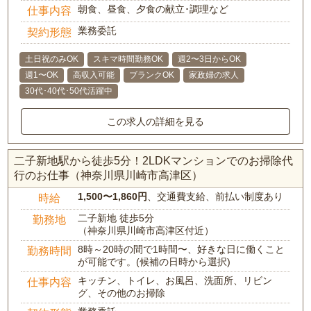
朝食、昼食、夕食の献立･調理など
仕事内容
業務委託
契約形態
土日祝のみOK
スキマ時間勤務OK
週2〜3日からOK
週1〜OK
高収入可能
ブランクOK
家政婦の求人
30代･40代･50代活躍中
この求人の詳細を見る
二子新地駅から徒歩5分！2LDKマンションでのお掃除代
行のお仕事（神奈川県川崎市高津区）
1,500〜1,860円
、交通費支給、前払い制度あり
時給
二子新地 徒歩5分
勤務地
（神奈川県川崎市高津区付近）
8時～20時の間で1時間〜、好きな日に働くこと
勤務時間
が可能です。(候補の日時から選択)
キッチン、トイレ、お風呂、洗面所、リビン
仕事内容
グ、その他のお掃除