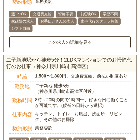
業務委託
契約形態
週1〜OK
交通費支給
資格不要
未経験OK
学歴不問
家政婦の求人
お手伝いさんの求人
家事代行スタッフ募集
シフト自由
この求人の詳細を見る
二子新地駅から徒歩5分！2LDKマンションでのお掃除代
行のお仕事（神奈川県川崎市高津区）
1,500〜1,860円
、交通費支給、前払い制度あり
時給
二子新地 徒歩5分
勤務地
（神奈川県川崎市高津区付近）
8時～20時の間で1時間〜、好きな日に働くこと
勤務時間
が可能です。(候補の日時から選択)
キッチン、トイレ、お風呂、洗面所、リビン
仕事内容
グ、その他のお掃除
業務委託
契約形態