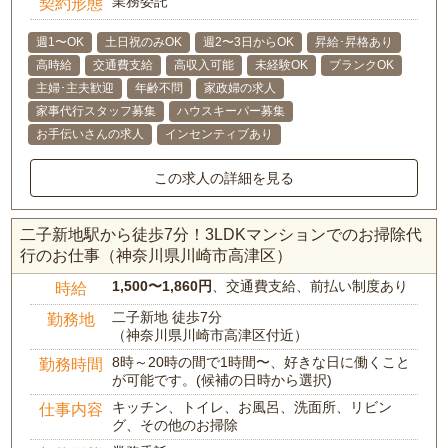
業務委託
契約形態
週1〜OK
土日祝のみOK
週2〜3日からOK
昇給･昇格あり
高時給
交通費支給
高収入可能
未経験OK
ブランクOK
主婦･主夫歓迎
年齢不問
家政婦の求人
家事代行スタッフ募集
ハウスキーパー募集
お手伝いさんの求人
インセンティブあり
この求人の詳細を見る
二子新地駅から徒歩7分！3LDKマンションでのお掃除代
行のお仕事（神奈川県川崎市高津区）
1,500〜1,860円
、交通費支給、前払い制度あり
時給
二子新地 徒歩7分
勤務地
（神奈川県川崎市高津区付近）
8時～20時の間で1時間〜、好きな日に働くこと
勤務時間
が可能です。(候補の日時から選択)
キッチン、トイレ、お風呂、洗面所、リビン
仕事内容
グ、その他のお掃除