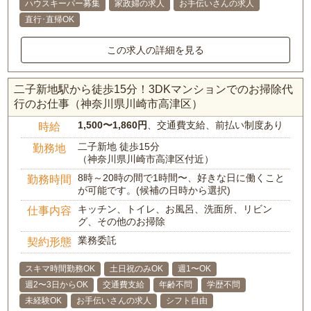
ハウスキーパー募集
家政婦の求人
お手伝いさんの求人
直行･直帰OK
この求人の詳細を見る
二子新地駅から徒歩15分！3DKマンションでのお掃除代
行のお仕事（神奈川県川崎市高津区）
1,500〜1,860円
、交通費支給、前払い制度あり
時給
二子新地 徒歩15分
勤務地
（神奈川県川崎市高津区付近）
8時～20時の間で1時間〜、好きな日に働くこと
勤務時間
が可能です。(候補の日時から選択)
キッチン、トイレ、お風呂、洗面所、リビン
仕事内容
グ、その他のお掃除
業務委託
契約形態
スキマ時間勤務OK
土日祝のみOK
週1〜OK
週2〜3日からOK
交通費支給
年齢不問
学歴不問
未経験OK
お手伝いさんの求人
シフト自由