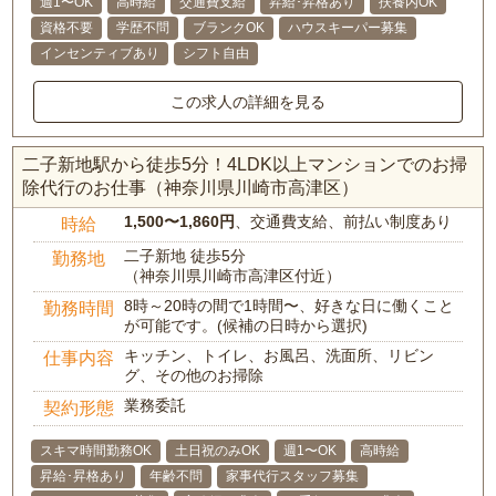
週1〜OK
高時給
交通費支給
昇給･昇格あり
扶養内OK
資格不要
学歴不問
ブランクOK
ハウスキーパー募集
インセンティブあり
シフト自由
この求人の詳細を見る
二子新地駅から徒歩5分！4LDK以上マンションでのお掃
除代行のお仕事（神奈川県川崎市高津区）
1,500〜1,860円
、交通費支給、前払い制度あり
時給
二子新地 徒歩5分
勤務地
（神奈川県川崎市高津区付近）
8時～20時の間で1時間〜、好きな日に働くこと
勤務時間
が可能です。(候補の日時から選択)
キッチン、トイレ、お風呂、洗面所、リビン
仕事内容
グ、その他のお掃除
業務委託
契約形態
スキマ時間勤務OK
土日祝のみOK
週1〜OK
高時給
昇給･昇格あり
年齢不問
家事代行スタッフ募集