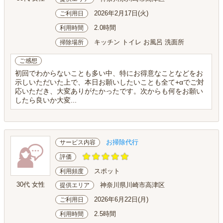
2026年2月17日(火)
ご利用日
2.0時間
利用時間
キッチン トイレ お風呂 洗面所
掃除場所
ご感想
初回でわからないことも多い中、特にお得意なことなどをお
示しいただいた上で、本日お願いしたいことも全て+αでご対
応いただき、大変ありがたかったです。次からも何をお願い
したら良いか大変...
お掃除代行
サービス内容
評価
スポット
利用頻度
30代 女性
神奈川県川崎市高津区
提供エリア
2026年6月22日(月)
ご利用日
2.5時間
利用時間