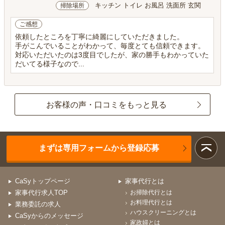
キッチン トイレ お風呂 洗面所 玄関
掃除場所
ご感想
依頼したところを丁寧に綺麗にしていただきました。
手がこんでいることがわかって、毎度とても信頼できます。
対応いただいたのは3度目でしたが、家の勝手もわかっていた
だいてる様子なので...
お客様の声・口コミをもっと見る
まずは専用フォームから登録応募
CaSyトップページ
家事代行とは
家事代行求人TOP
お掃除代行とは
お料理代行とは
業務委託の求人
ハウスクリーニングとは
CaSyからのメッセージ
家政婦とは