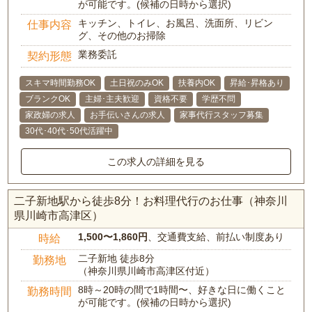
が可能です。(候補の日時から選択)
キッチン、トイレ、お風呂、洗面所、リビン
仕事内容
グ、その他のお掃除
業務委託
契約形態
スキマ時間勤務OK
土日祝のみOK
扶養内OK
昇給･昇格あり
ブランクOK
主婦･主夫歓迎
資格不要
学歴不問
家政婦の求人
お手伝いさんの求人
家事代行スタッフ募集
30代･40代･50代活躍中
この求人の詳細を見る
二子新地駅から徒歩8分！お料理代行のお仕事（神奈川
県川崎市高津区）
1,500〜1,860円
、交通費支給、前払い制度あり
時給
二子新地 徒歩8分
勤務地
（神奈川県川崎市高津区付近）
8時～20時の間で1時間〜、好きな日に働くこと
勤務時間
が可能です。(候補の日時から選択)