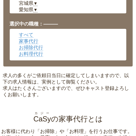
宮城県
▼
愛知県
▼
福井県
▼
岡山県
▼
選択中の職種：———
広島県
▼
すべて
沖縄県
▼
家事代行
お掃除代行
お料理代行
求人の多くがご依頼日当日に確定してしまいますので、以
下の求人情報は、実例として御覧ください。
求人はたくさんございますので、ぜひキャスト登録よろし
くお願いします。
カジー
CaSy
の家事代行とは
お客様に代わり「
お掃除
」や「
お料理
」を行うお仕事です。