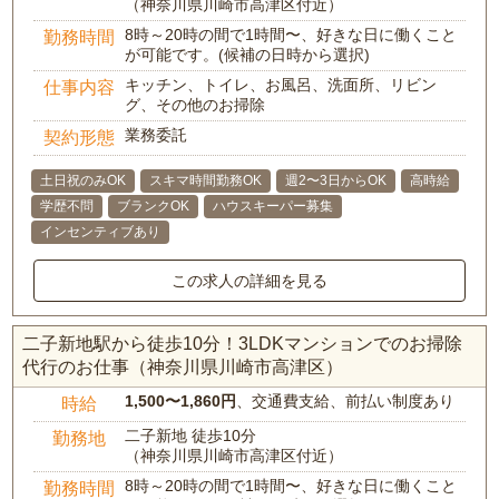
（神奈川県川崎市高津区付近）
8時～20時の間で1時間〜、好きな日に働くこと
勤務時間
が可能です。(候補の日時から選択)
キッチン、トイレ、お風呂、洗面所、リビン
仕事内容
グ、その他のお掃除
業務委託
契約形態
土日祝のみOK
スキマ時間勤務OK
週2〜3日からOK
高時給
学歴不問
ブランクOK
ハウスキーパー募集
インセンティブあり
この求人の詳細を見る
二子新地駅から徒歩10分！3LDKマンションでのお掃除
代行のお仕事（神奈川県川崎市高津区）
1,500〜1,860円
、交通費支給、前払い制度あり
時給
二子新地 徒歩10分
勤務地
（神奈川県川崎市高津区付近）
8時～20時の間で1時間〜、好きな日に働くこと
勤務時間