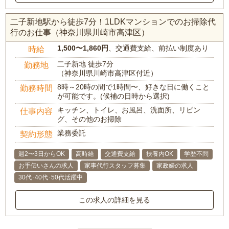
二子新地駅から徒歩7分！1LDKマンションでのお掃除代
行のお仕事（神奈川県川崎市高津区）
1,500〜1,860円
、交通費支給、前払い制度あり
時給
二子新地 徒歩7分
勤務地
（神奈川県川崎市高津区付近）
8時～20時の間で1時間〜、好きな日に働くこと
勤務時間
が可能です。(候補の日時から選択)
キッチン、トイレ、お風呂、洗面所、リビン
仕事内容
グ、その他のお掃除
業務委託
契約形態
週2〜3日からOK
高時給
交通費支給
扶養内OK
学歴不問
お手伝いさんの求人
家事代行スタッフ募集
家政婦の求人
30代･40代･50代活躍中
この求人の詳細を見る