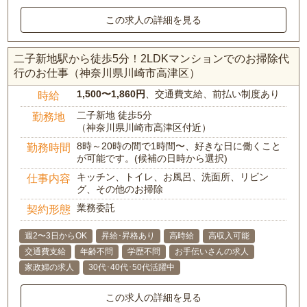
この求人の詳細を見る
二子新地駅から徒歩5分！2LDKマンションでのお掃除代
行のお仕事（神奈川県川崎市高津区）
1,500〜1,860円
、交通費支給、前払い制度あり
時給
二子新地 徒歩5分
勤務地
（神奈川県川崎市高津区付近）
8時～20時の間で1時間〜、好きな日に働くこと
勤務時間
が可能です。(候補の日時から選択)
キッチン、トイレ、お風呂、洗面所、リビン
仕事内容
グ、その他のお掃除
業務委託
契約形態
週2〜3日からOK
昇給･昇格あり
高時給
高収入可能
交通費支給
年齢不問
学歴不問
お手伝いさんの求人
家政婦の求人
30代･40代･50代活躍中
この求人の詳細を見る