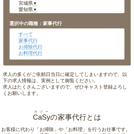
宮城県
▼
愛知県
▼
福井県
▼
岡山県
▼
選択中の職種：家事代行
広島県
▼
すべて
沖縄県
▼
家事代行
お掃除代行
お料理代行
求人の多くがご依頼日当日に確定してしまいますので、以
下の求人情報は、実例として御覧ください。
求人はたくさんございますので、ぜひキャスト登録よろし
くお願いします。
カジー
CaSy
の家事代行とは
お客様に代わり「
お掃除
」や「
お料理
」を行うお仕事です。