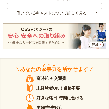
働いているキャストについて詳しく見る
スキル
あなたの
家事力
を活かせます
高時給 + 交通費
未経験者OK！資格不要
好きな曜日·時間に働ける
主婦/主夫歓迎