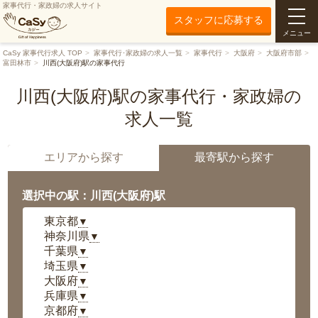
家事代行・家政婦の求人サイト
スタッフに応募する
メニュー
CaSy 家事代行求人 TOP
家事代行･家政婦の求人一覧
家事代行
大阪府
大阪府市部
富田林市
川西(大阪府)駅の家事代行
川西(大阪府)駅の家事代行・家政婦の
求人一覧
エリアから探す
最寄駅から探す
選択中の駅：川西(大阪府)駅
東京都
▼
神奈川県
▼
千葉県
▼
埼玉県
▼
大阪府
▼
兵庫県
▼
京都府
▼