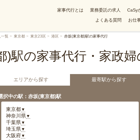
家事代行とは
業務委託の求人
CaS
よくある質問
お仕事
人一覧
東京都
東京23区
港区
赤坂(東京都)駅の家事代行
都)駅の家事代行・家政
エリアから探す
最寄駅から探す
選択中の駅：赤坂(東京都)駅
東京都
▼
神奈川県
▼
千葉県
▼
埼玉県
▼
大阪府
▼