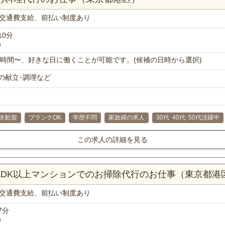
交通費支給、前払い制度あり
10分
）
で1時間〜、好きな日に働くことが可能です。(候補の日時から選択)
の献立･調理など
主夫歓迎
ブランクOK
学歴不問
家政婦の求人
30代･40代･50代活躍中
この求人の詳細を見る
4LDK以上マンションでのお掃除代行のお仕事（東京都港
交通費支給、前払い制度あり
7分
）