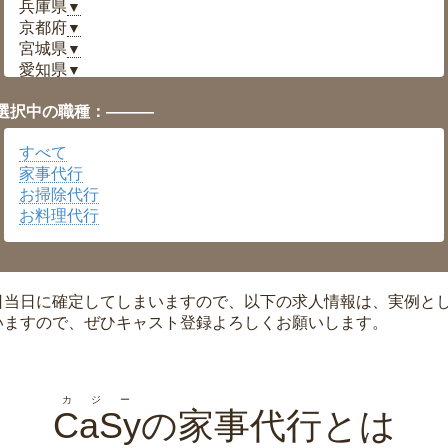
兵庫県
▼
京都府
▼
宮城県
▼
愛知県
▼
福井県
▼
選択中の職種：———
岡山県
▼
広島県
▼
すべて
沖縄県
▼
家事代行
お掃除代行
お料理代行
日当日に確定してしまいますので、以下の求人情報は、実例と
いますので、ぜひキャスト登録よろしくお願いします。
カジー
CaSy
の家事代行とは