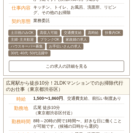
キッチン、トイレ、お風呂、洗面所、リビン
仕事内容
グ、その他のお掃除
業務委託
契約形態
土日祝のみOK
高収入可能
交通費支給
高時給
扶養内OK
主婦･主夫歓迎
ブランクOK
家政婦の求人
ハウスキーパー募集
お手伝いさんの求人
30代･40代･50代活躍中
この求人の詳細を見る
広尾駅から徒歩10分！2LDKマンションでのお掃除代行
のお仕事（東京都渋谷区）
1,500〜1,860円
、交通費支給、前払い制度あり
時給
広尾 徒歩10分
勤務地
（東京都渋谷区付近）
8時～20時の間で1時間〜、好きな日に働くこと
勤務時間
が可能です。(候補の日時から選択)