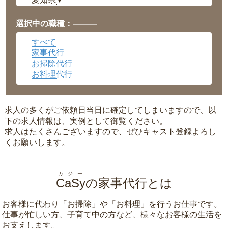
▼
福井県
▼
岡山県
▼
選択中の職種：———
広島県
▼
すべて
沖縄県
▼
家事代行
お掃除代行
お料理代行
求人の多くがご依頼日当日に確定してしまいますので、以
下の求人情報は、実例として御覧ください。
求人はたくさんございますので、ぜひキャスト登録よろし
くお願いします。
カジー
CaSy
の家事代行とは
お客様に代わり「
お掃除
」や「
お料理
」を行うお仕事です。
仕事が忙しい方、子育て中の方など、様々なお客様の生活を
お支えします。