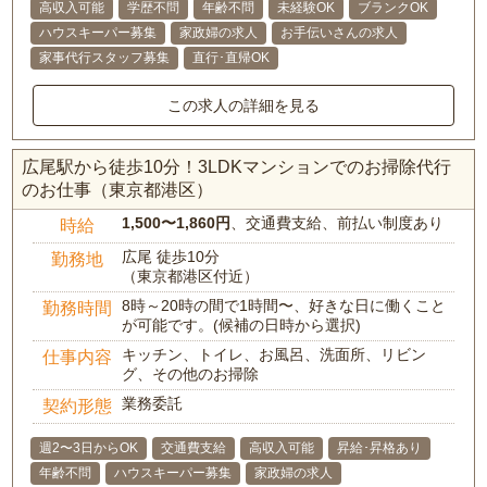
高収入可能
学歴不問
年齢不問
未経験OK
ブランクOK
ハウスキーパー募集
家政婦の求人
お手伝いさんの求人
家事代行スタッフ募集
直行･直帰OK
この求人の詳細を見る
広尾駅から徒歩10分！3LDKマンションでのお掃除代行
のお仕事（東京都港区）
1,500〜1,860円
、交通費支給、前払い制度あり
時給
広尾 徒歩10分
勤務地
（東京都港区付近）
8時～20時の間で1時間〜、好きな日に働くこと
勤務時間
が可能です。(候補の日時から選択)
キッチン、トイレ、お風呂、洗面所、リビン
仕事内容
グ、その他のお掃除
業務委託
契約形態
週2〜3日からOK
交通費支給
高収入可能
昇給･昇格あり
年齢不問
ハウスキーパー募集
家政婦の求人