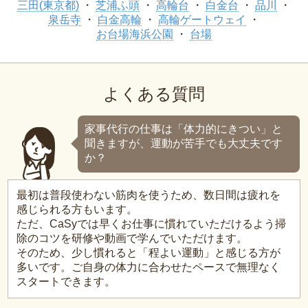
三田(東京都)
芝浦ふ頭
高輪台
白金台
品川
泉岳寺
白金高輪
高輪ゲートウェイ
お台場海浜公園
台場
よくある質問
家事代行の仕事は「体力的にきつい」と
聞きますが、運動が苦手でも大丈夫です
か？
最初は普段使わない筋肉を使うため、数日間は疲れを
感じられる方もいます。
ただ、CaSyでは早くお仕事に慣れていただけるよう掃
除のコツを研修や動画で学んでいただけます。
そのため、少し慣れると「程よい運動」と感じる方が
多いです。ご自身の体力に合わせたペースで無理なく
スタートできます。