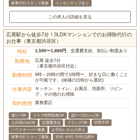
家事代行スタッフ募集
インセンティブあり
この求人の詳細を見る
広尾駅から徒歩7分！3LDKマンションでのお掃除代行の
お仕事（東京都渋谷区）
1,500〜1,860円
、交通費支給、前払い制度あり
時給
広尾 徒歩7分
勤務地
（東京都渋谷区付近）
8時～20時の間で1時間〜、好きな日に働くこと
勤務時間
が可能です。(候補の日時から選択)
キッチン、トイレ、お風呂、洗面所、リビン
仕事内容
グ、その他のお掃除
業務委託
契約形態
週1〜OK
スキマ時間勤務OK
週2〜3日からOK
土日祝のみOK
交通費支給
ブランクOK
学歴不問
ハウスキーパー募集
お手伝いさんの求人
家事代行スタッフ募集
30代･40代･50代活躍中