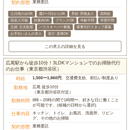
業務委託
契約形態
土日祝のみOK
週2〜3日からOK
昇給･昇格あり
高時給
高収入可能
扶養内OK
ブランクOK
年齢不問
学歴不問
主婦･主夫歓迎
ハウスキーパー募集
家事代行スタッフ募集
お手伝いさんの求人
直行･直帰OK
この求人の詳細を見る
広尾駅から徒歩10分！3LDKマンションでのお掃除代行
のお仕事（東京都渋谷区）
1,500〜1,860円
、交通費支給、前払い制度あり
時給
広尾 徒歩10分
勤務地
（東京都渋谷区付近）
8時～20時の間で1時間〜、好きな日に働くこと
勤務時間
が可能です。(候補の日時から選択)
キッチン、トイレ、お風呂、洗面所、リビン
仕事内容
グ、その他のお掃除
業務委託
契約形態