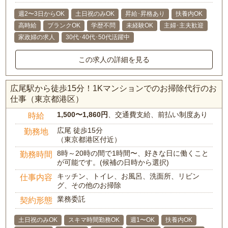
週2〜3日からOK
土日祝のみOK
昇給･昇格あり
扶養内OK
高時給
ブランクOK
学歴不問
未経験OK
主婦･主夫歓迎
家政婦の求人
30代･40代･50代活躍中
この求人の詳細を見る
広尾駅から徒歩15分！1Kマンションでのお掃除代行のお
仕事（東京都港区）
1,500〜1,860円
、交通費支給、前払い制度あり
時給
広尾 徒歩15分
勤務地
（東京都港区付近）
8時～20時の間で1時間〜、好きな日に働くこと
勤務時間
が可能です。(候補の日時から選択)
キッチン、トイレ、お風呂、洗面所、リビン
仕事内容
グ、その他のお掃除
業務委託
契約形態
土日祝のみOK
スキマ時間勤務OK
週1〜OK
扶養内OK