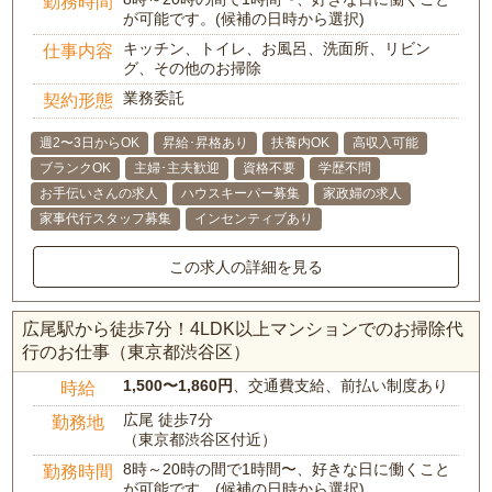
勤務時間
が可能です。(候補の日時から選択)
キッチン、トイレ、お風呂、洗面所、リビン
仕事内容
グ、その他のお掃除
業務委託
契約形態
週2〜3日からOK
昇給･昇格あり
扶養内OK
高収入可能
ブランクOK
主婦･主夫歓迎
資格不要
学歴不問
お手伝いさんの求人
ハウスキーパー募集
家政婦の求人
家事代行スタッフ募集
インセンティブあり
この求人の詳細を見る
広尾駅から徒歩7分！4LDK以上マンションでのお掃除代
行のお仕事（東京都渋谷区）
1,500〜1,860円
、交通費支給、前払い制度あり
時給
広尾 徒歩7分
勤務地
（東京都渋谷区付近）
8時～20時の間で1時間〜、好きな日に働くこと
勤務時間
が可能です。(候補の日時から選択)