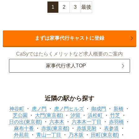
1
2
3
最後
まずは家事代行キャストに登録
CaSyではたらくメリットなど求人概要のご案内
家事代行求人TOP
近隣の駅から探す
神谷町
虎ノ門
虎ノ門ヒルズ
御成門
新橋
芝公園
大門(東京都)
汐留
浜松町
竹芝
日の出(東京都)
六本木
六本木一丁目
赤羽橋
麻布十番
赤坂(東京都)
赤坂見附
表参道
外苑前
青山一丁目
乃木坂
田町(東京都)