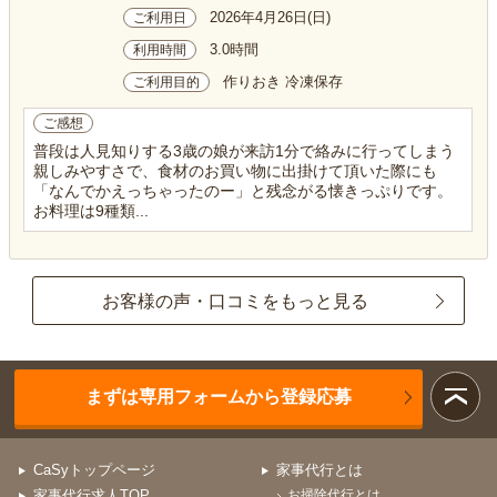
2026年4月26日(日)
ご利用日
3.0時間
利用時間
作りおき 冷凍保存
ご利用目的
ご感想
普段は人見知りする3歳の娘が来訪1分で絡みに行ってしまう
親しみやすさで、食材のお買い物に出掛けて頂いた際にも
「なんでかえっちゃったのー」と残念がる懐きっぷりです。
お料理は9種類...
お客様の声・口コミをもっと見る
まずは専用フォームから登録応募
CaSyトップページ
家事代行とは
家事代行求人TOP
お掃除代行とは