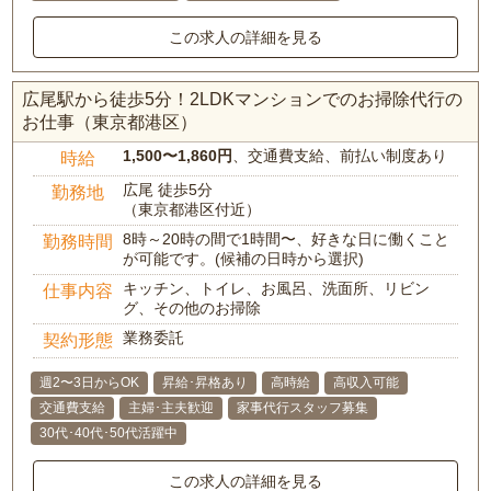
この求人の詳細を見る
広尾駅から徒歩5分！2LDKマンションでのお掃除代行の
お仕事（東京都港区）
1,500〜1,860円
、交通費支給、前払い制度あり
時給
広尾 徒歩5分
勤務地
（東京都港区付近）
8時～20時の間で1時間〜、好きな日に働くこと
勤務時間
が可能です。(候補の日時から選択)
キッチン、トイレ、お風呂、洗面所、リビン
仕事内容
グ、その他のお掃除
業務委託
契約形態
週2〜3日からOK
昇給･昇格あり
高時給
高収入可能
交通費支給
主婦･主夫歓迎
家事代行スタッフ募集
30代･40代･50代活躍中
この求人の詳細を見る