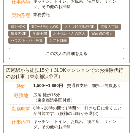
キッチン、トイレ、お風呂、洗面所、リビン
仕事内容
グ、その他のお掃除
業務委託
契約形態
週1〜OK
週2〜3日からOK
スキマ時間勤務OK
高収入可能
扶養内OK
学歴不問
お手伝いさんの求人
家政婦の求人
ハウスキーパー募集
シフト自由
この求人の詳細を見る
広尾駅から徒歩15分！3LDKマンションでのお掃除代行
のお仕事（東京都渋谷区）
1,500〜1,860円
、交通費支給、前払い制度あり
時給
広尾 徒歩15分
勤務地
（東京都渋谷区付近）
8時～20時の間で1時間〜、好きな日に働くこと
勤務時間
が可能です。(候補の日時から選択)
キッチン、トイレ、お風呂、洗面所、リビン
仕事内容
グ、その他のお掃除