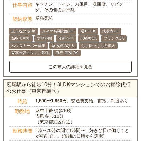
キッチン、トイレ、お風呂、洗面所、リビン
仕事内容
グ、その他のお掃除
業務委託
契約形態
土日祝のみOK
スキマ時間勤務OK
週1〜OK
扶養内OK
高収入可能
学歴不問
年齢不問
未経験OK
ブランクOK
ハウスキーパー募集
家政婦の求人
お手伝いさんの求人
家事代行スタッフ募集
直行･直帰OK
この求人の詳細を見る
広尾駅から徒歩10分！3LDKマンションでのお掃除代行
のお仕事（東京都港区）
1,500〜1,860円
、交通費支給、前払い制度あり
時給
麻布十番 徒歩10分
勤務地
広尾 徒歩10分
（東京都港区付近）
8時～20時の間で1時間〜、好きな日に働くこと
勤務時間
が可能です。(候補の日時から選択)