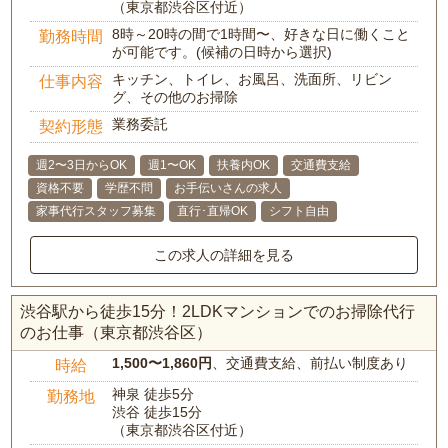
（東京都渋谷区付近）
8時～20時の間で1時間〜、好きな日に働くこと
勤務時間
が可能です。(候補の日時から選択)
キッチン、トイレ、お風呂、洗面所、リビン
仕事内容
グ、その他のお掃除
業務委託
契約形態
週2〜3日からOK
週1〜OK
扶養内OK
交通費支給
資格不要
学歴不問
お手伝いさんの求人
家事代行スタッフ募集
直行･直帰OK
シフト自由
この求人の詳細を見る
渋谷駅から徒歩15分！2LDKマンションでのお掃除代行
のお仕事（東京都渋谷区）
1,500〜1,860円
、交通費支給、前払い制度あり
時給
神泉 徒歩5分
勤務地
渋谷 徒歩15分
（東京都渋谷区付近）