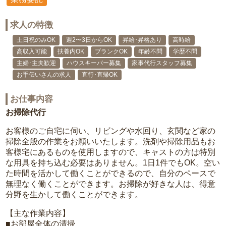
求人の特徴
土日祝のみOK
週2〜3日からOK
昇給･昇格あり
高時給
高収入可能
扶養内OK
ブランクOK
年齢不問
学歴不問
主婦･主夫歓迎
ハウスキーパー募集
家事代行スタッフ募集
お手伝いさんの求人
直行･直帰OK
お仕事内容
お掃除代行
お客様のご自宅に伺い、リビングや水回り、玄関など家の
掃除全般の作業をお願いいたします。洗剤や掃除用品もお
客様宅にあるものを使用しますので、キャストの方は特別
な用具を持ち込む必要はありません。1日1件でもOK。空い
た時間を活かして働くことができるので、自分のペースで
無理なく働くことができます。お掃除が好きな人は、得意
分野を生かして働くことができます。
【主な作業内容】
■お部屋全体の清掃