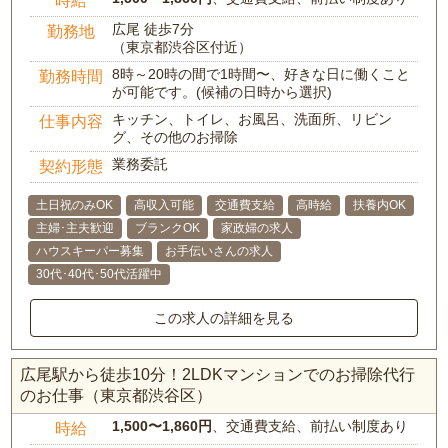
時給
広尾 徒歩7分
勤務地
（東京都渋谷区付近）
8時～20時の間で1時間〜、好きな日に働くこと
勤務時間
が可能です。(候補の日時から選択)
キッチン、トイレ、お風呂、洗面所、リビン
仕事内容
グ、その他のお掃除
業務委託
契約形態
土日祝のみOK
高収入可能
交通費支給
高時給
扶養内OK
主婦･主夫歓迎
ブランクOK
家政婦の求人
ハウスキーパー募集
お手伝いさんの求人
30代･40代･50代活躍中
この求人の詳細を見る
広尾駅から徒歩10分！2LDKマンションでのお掃除代行
のお仕事（東京都渋谷区）
1,500〜1,860円
、交通費支給、前払い制度あり
時給