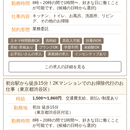
8時～20時の間で1時間〜、好きな日に働くこと
勤務時間
が可能です。(候補の日時から選択)
キッチン、トイレ、お風呂、洗面所、リビン
仕事内容
グ、その他のお掃除
業務委託
契約形態
スキマ時間勤務OK
高時給
高収入可能
扶養内OK
昇給･昇格あり
ブランクOK
学歴不問
未経験OK
お手伝いさんの求人
家政婦の求人
インセンティブあり
この求人の詳細を見る
初台駅から徒歩15分！2Kマンションでのお掃除代行のお
仕事（東京都渋谷区）
1,500〜1,860円
、交通費支給、前払い制度あり
時給
初台 徒歩15分
勤務地
（東京都渋谷区付近）
8時～20時の間で1時間〜、好きな日に働くこと
勤務時間
が可能です。(候補の日時から選択)