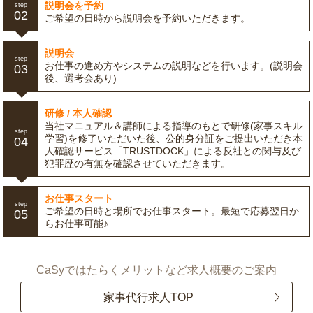
説明会を予約
step
02
ご希望の日時から説明会を予約いただきます。
説明会
step
お仕事の進め方やシステムの説明などを行います。(説明会
03
後、選考会あり)
研修 / 本人確認
当社マニュアル＆講師による指導のもとで研修(家事スキル
step
学習)を修了いただいた後、公的身分証をご提出いただき本
04
人確認サービス「TRUSTDOCK」による反社との関与及び
犯罪歴の有無を確認させていただきます。
お仕事スタート
step
ご希望の日時と場所でお仕事スタート。最短で応募翌日か
05
らお仕事可能♪
CaSyではたらくメリットなど求人概要のご案内
家事代行求人TOP