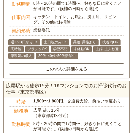
8時～20時の間で1時間〜、好きな日に働くこと
勤務時間
が可能です。(候補の日時から選択)
キッチン、トイレ、お風呂、洗面所、リビン
仕事内容
グ、その他のお掃除
業務委託
契約形態
週2〜3日からOK
土日祝のみOK
昇給･昇格あり
扶養内OK
高時給
ブランクOK
学歴不問
未経験OK
主婦･主夫歓迎
家政婦の求人
30代･40代･50代活躍中
この求人の詳細を見る
広尾駅から徒歩15分！1Kマンションでのお掃除代行のお
仕事（東京都港区）
1,500〜1,860円
、交通費支給、前払い制度あり
時給
広尾 徒歩15分
勤務地
（東京都港区付近）
8時～20時の間で1時間〜、好きな日に働くこと
勤務時間
が可能です。(候補の日時から選択)