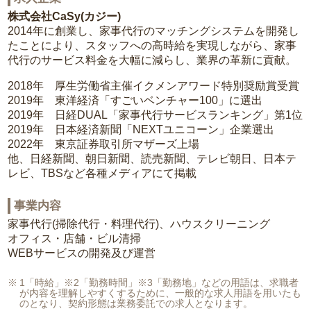
株式会社CaSy(カジー)
2014年に創業し、家事代行のマッチングシステムを開発し
たことにより、スタッフへの高時給を実現しながら、家事
代行のサービス料金を大幅に減らし、業界の革新に貢献。
2018年 厚生労働省主催イクメンアワード特別奨励賞受賞
2019年 東洋経済「すごいベンチャー100」に選出
2019年 日経DUAL「家事代行サービスランキング」第1位
2019年 日本経済新聞「NEXTユニコーン」企業選出
2022年 東京証券取引所マザーズ上場
他、日経新聞、朝日新聞、読売新聞、テレビ朝日、日本テ
レビ、TBSなど各種メディアにて掲載
事業内容
家事代行(掃除代行・料理代行)、ハウスクリーニング
オフィス・店舗・ビル清掃
WEBサービスの開発及び運営
1「時給」※2「勤務時間」※3「勤務地」などの用語は、求職者
が内容を理解しやすくするために、一般的な求人用語を用いたも
のとなり、契約形態は業務委託での求人となります。