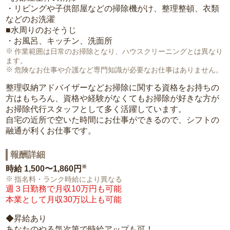
・リビングや子供部屋などの掃除機がけ、整理整頓、衣類
などのお洗濯
■水周りのおそうじ
・お風呂、キッチン、洗面所
作業範囲は日常のお掃除となり、ハウスクリーニングとは異なり
ます。
危険なお仕事や介護など専門知識が必要なお仕事はありません。
整理収納アドバイザーなどお掃除に関する資格をお持ちの
方はもちろん、資格や経験がなくてもお掃除が好きな方が
お掃除代行スタッフとして多く活躍しています。
自宅の近所で空いた時間にお仕事ができるので、シフトの
融通が利くお仕事です。
報酬詳細
※
時給
1,500〜1,860円
指名料・ランク時給により異なる
週３日勤務で月収10万円も可能
本業として月収30万以上も可能
◆昇給あり
あなたのやる気次第で時給アップも可！