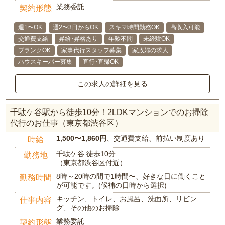
業務委託
契約形態
週1〜OK
週2〜3日からOK
スキマ時間勤務OK
高収入可能
交通費支給
昇給･昇格あり
年齢不問
未経験OK
ブランクOK
家事代行スタッフ募集
家政婦の求人
ハウスキーパー募集
直行･直帰OK
この求人の詳細を見る
千駄ケ谷駅から徒歩10分！2LDKマンションでのお掃除
代行のお仕事（東京都渋谷区）
1,500〜1,860円
、交通費支給、前払い制度あり
時給
千駄ケ谷 徒歩10分
勤務地
（東京都渋谷区付近）
8時～20時の間で1時間〜、好きな日に働くこと
勤務時間
が可能です。(候補の日時から選択)
キッチン、トイレ、お風呂、洗面所、リビン
仕事内容
グ、その他のお掃除
業務委託
契約形態