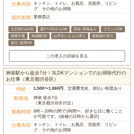
キッチン、トイレ、お風呂、洗面所、リビン
仕事内容
グ、その他のお掃除
業務委託
契約形態
土日祝のみOK
週2〜3日からOK
昇給･昇格あり
ブランクOK
資格不要
未経験OK
お手伝いさんの求人
家政婦の求人
直行･直帰OK
この求人の詳細を見る
神泉駅から徒歩7分！3LDKマンションでのお掃除代行の
お仕事（東京都渋谷区）
1,500〜1,860円
、交通費支給、前払い制度あり
時給
神泉 徒歩7分
勤務地
（東京都渋谷区付近）
8時～20時の間で1時間〜、好きな日に働くこと
勤務時間
が可能です。(候補の日時から選択)
キッチン、トイレ、お風呂、洗面所、リビン
仕事内容
グ、その他のお掃除