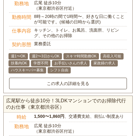
広尾 徒歩10分
勤務地
（東京都渋谷区付近）
8時～20時の間で1時間〜、好きな日に働くこと
勤務時間
が可能です。(候補の日時から選択)
キッチン、トイレ、お風呂、洗面所、リビン
仕事内容
グ、その他のお掃除
業務委託
契約形態
週1〜OK
週2〜3日からOK
スキマ時間勤務OK
高収入可能
扶養内OK
学歴不問
お手伝いさんの求人
家政婦の求人
ハウスキーパー募集
シフト自由
この求人の詳細を見る
広尾駅から徒歩10分！3LDKマンションでのお掃除代行
のお仕事（東京都渋谷区）
1,500〜1,860円
、交通費支給、前払い制度あり
時給
広尾 徒歩10分
勤務地
（東京都渋谷区付近）