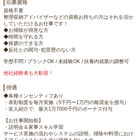
応募資格
資格不要
整理収納アドバイザーなどの資格お持ちの方はそれを活か
していただけるお仕事です！
◆お掃除が得意な方
◆時間を守れる方
◆挨拶のできる方
◆反社との関与･犯罪歴のない方
学歴不問 / ブランクOK / 未経験OK / 扶養内就業の調整可
他社経験者も大歓迎！
待遇
◆各種インセンティブあり
・表彰制度を毎月実施（5千円〜1万円の報奨金を授与）
・友人紹介で、最大1万7000千円のボーナス付与
【お仕事開始前】
・説明会＆家事スキル学習
サービス実施の流れやシステムの説明、掃除や料理におけ