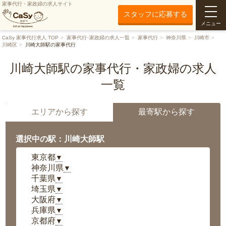
家事代行・家政婦の求人サイト
スタッフに応募する
メニュー
CaSy 家事代行求人 TOP
家事代行･家政婦の求人一覧
家事代行
神奈川県
川崎市
川崎区
川崎大師駅の家事代行
川崎大師駅の家事代行・家政婦の求人
一覧
エリアから探す
最寄駅から探す
選択中の駅：川崎大師駅
東京都
▼
神奈川県
▼
千葉県
▼
埼玉県
▼
大阪府
▼
兵庫県
▼
京都府
▼