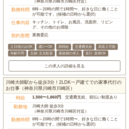
（神奈川県川崎市川崎区付近）
8時～20時の間で1時間〜、好きな日に働くこと
勤務時間
が可能です。(候補の日時から選択)
キッチン、トイレ、お風呂、洗面所、リビン
仕事内容
グ、その他のお掃除
業務委託
契約形態
土日祝のみOK
週1〜OK
高時給
交通費支給
高収入可能
年齢不問
主婦･主夫歓迎
家政婦の求人
直行･直帰OK
この求人の詳細を見る
川崎大師駅から徒歩3分！2LDK一戸建てでの家事代行の
お仕事（神奈川県川崎市川崎区）
1,500〜1,860円
、交通費支給、前払い制度あり
時給
川崎大師 徒歩3分
勤務地
（神奈川県川崎市川崎区付近）
8時～20時の間で1時間〜、好きな日に働くこと
勤務時間
が可能です。(候補の日時から選択)