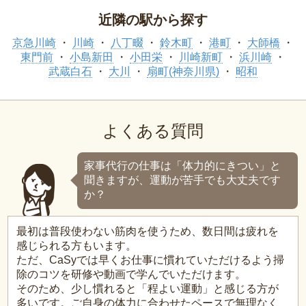
近隣の駅から探す
京急川崎
川崎
八丁畷
鈴木町
港町
大師橋
東門前
小島新田
小田栄
川崎新町
浜川崎
武蔵白石
大川
扇町(神奈川県)
昭和
よくある質問
家事代行の仕事は「体力的にきつい」と
聞きますが、運動が苦手でも大丈夫です
か？
最初は普段使わない筋肉を使うため、数日間は疲れを
感じられる方もいます。
ただ、CaSyでは早くお仕事に慣れていただけるよう掃
除のコツを研修や動画で学んでいただけます。
そのため、少し慣れると「程よい運動」と感じる方が
多いです。ご自身の体力に合わせたペースで無理なく