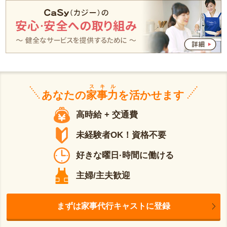
スキル
あなたの
家事力
を活かせます
高時給 + 交通費
未経験者OK！資格不要
好きな曜日·時間に働ける
主婦/主夫歓迎
まずは家事代行キャストに登録