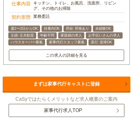
キッチン、トイレ、お風呂、洗面所、リビン
仕事内容
グ、その他のお掃除
業務委託
契約形態
週2〜3日からOK
扶養内OK
昇給･昇格あり
未経験OK
主婦･主夫歓迎
年齢不問
家政婦の求人
お手伝いさんの求人
ハウスキーパー募集
家事代行スタッフ募集
直行･直帰OK
この求人の詳細を見る
まずは家事代行キャストに登録
CaSyではたらくメリットなど求人概要のご案内
家事代行求人TOP