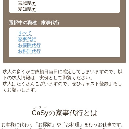
宮城県
▼
愛知県
▼
福井県
▼
岡山県
▼
選択中の職種：家事代行
広島県
▼
すべて
沖縄県
▼
家事代行
お掃除代行
お料理代行
求人の多くがご依頼日当日に確定してしまいますので、以
下の求人情報は、実例として御覧ください。
求人はたくさんございますので、ぜひキャスト登録よろし
くお願いします。
カジー
CaSy
の家事代行とは
お客様に代わり「
お掃除
」や「
お料理
」を行うお仕事です。