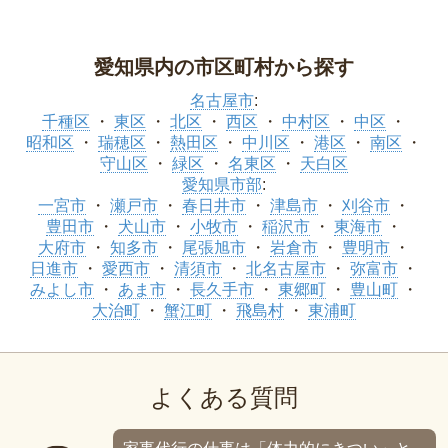
愛知県内の市区町村から探す
名古屋市
:
千種区
東区
北区
西区
中村区
中区
昭和区
瑞穂区
熱田区
中川区
港区
南区
守山区
緑区
名東区
天白区
愛知県市部
:
一宮市
瀬戸市
春日井市
津島市
刈谷市
豊田市
犬山市
小牧市
稲沢市
東海市
大府市
知多市
尾張旭市
岩倉市
豊明市
日進市
愛西市
清須市
北名古屋市
弥富市
みよし市
あま市
長久手市
東郷町
豊山町
大治町
蟹江町
飛島村
東浦町
よくある質問