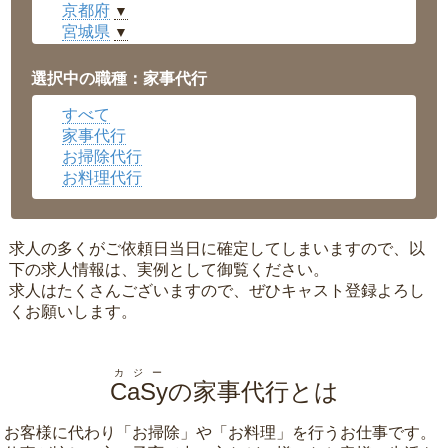
京都府
▼
宮城県
▼
愛知県
▼
福井県
▼
選択中の職種：家事代行
岡山県
▼
すべて
広島県
▼
家事代行
沖縄県
▼
お掃除代行
お料理代行
求人の多くがご依頼日当日に確定してしまいますので、以
下の求人情報は、実例として御覧ください。
求人はたくさんございますので、ぜひキャスト登録よろし
くお願いします。
カジー
CaSy
の家事代行とは
お客様に代わり「
お掃除
」や「
お料理
」を行うお仕事です。