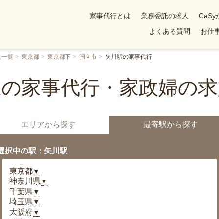
家事代行とは
業務委託の求人
CaS
よくある質問
お仕事
人一覧
東京都
東京都下
国立市
矢川駅の家事代行
駅の家事代行・家政婦の求
エリアから探す
最寄駅から探す
選択中の駅：矢川駅
東京都
▼
神奈川県
▼
千葉県
▼
埼玉県
▼
大阪府
▼