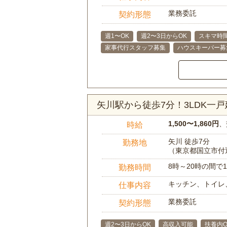
業務委託
契約形態
週1〜OK
週2〜3日からOK
スキマ時
家事代行スタッフ募集
ハウスキーパー募
矢川駅から徒歩7分！3LDK一
1,500〜1,860円
、
時給
矢川 徒歩7分
勤務地
（東京都国立市付
8時～20時の間
勤務時間
キッチン、トイレ
仕事内容
業務委託
契約形態
週2〜3日からOK
高収入可能
扶養内O