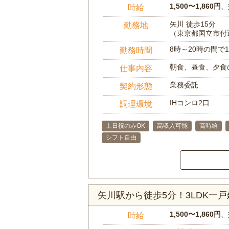
1,500〜1,860円
、
時給
矢川 徒歩15分
勤務地
（東京都国立市付
8時～20時の間
勤務時間
朝食、昼食、夕食
仕事内容
業務委託
契約形態
IHコンロ2口
調理環境
土日祝のみOK
高収入可能
高時給
シフト自由
矢川駅から徒歩5分！3LDK一
1,500〜1,860円
、
時給