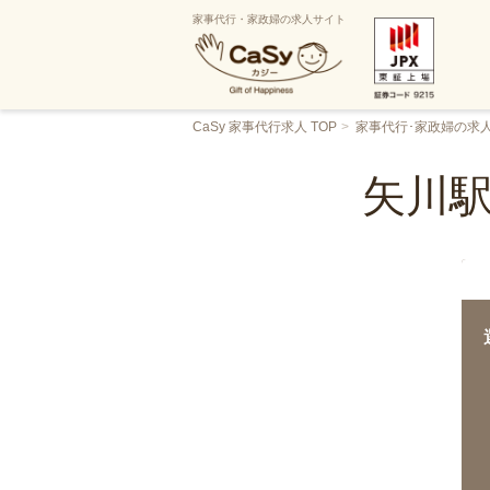
家事代行・家政婦の求人サイト
CaSy 家事代行求人 TOP
家事代行･家政婦の求
矢川