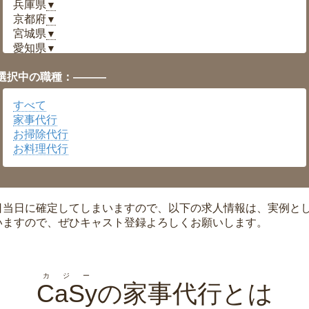
兵庫県
▼
京都府
▼
宮城県
▼
愛知県
▼
福井県
▼
選択中の職種：———
岡山県
▼
広島県
▼
すべて
沖縄県
▼
家事代行
お掃除代行
お料理代行
日当日に確定してしまいますので、以下の求人情報は、実例と
いますので、ぜひキャスト登録よろしくお願いします。
カジー
CaSy
の家事代行とは