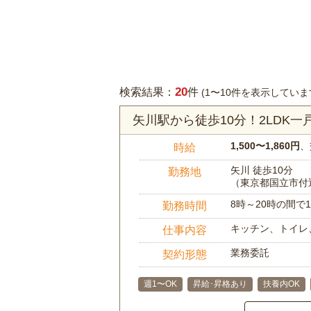
20
検索結果：
件
(1〜10件を表示していま
矢川駅から徒歩10分！2LDK
1,500〜1,860円
、
時給
矢川 徒歩10分
勤務地
（東京都国立市付
8時～20時の間
勤務時間
キッチン、トイレ
仕事内容
業務委託
契約形態
週1〜OK
昇給･昇格あり
扶養内OK