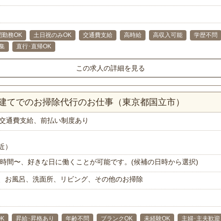
間勤務OK
土日祝のみOK
交通費支給
高時給
高収入可能
学歴不問
集
直行･直帰OK
この求人の詳細を見る
戸建てでのお掃除代行のお仕事（東京都国立市）
交通費支給、前払い制度あり
近）
で1時間〜、好きな日に働くことが可能です。(候補の日時から選択)
、お風呂、洗面所、リビング、その他のお掃除
K
昇給･昇格あり
年齢不問
ブランクOK
未経験OK
主婦･主夫歓迎