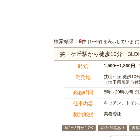
9
検索結果：
件
(1〜9件を表示しています)
狭山ケ丘駅から徒歩10分！3L
1,500〜1,860円
、
時給
狭山ケ丘 徒歩10
勤務地
（埼玉県所沢市付
8時～20時の間
勤務時間
キッチン、トイレ
仕事内容
業務委託
契約形態
週2〜3日からOK
昇給･昇格あり
資格