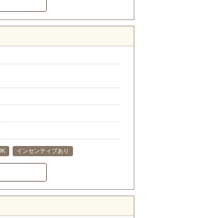
）
OK
インセンティブあり