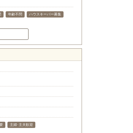
問
年齢不問
ハウスキーパー募集
要
主婦･主夫歓迎