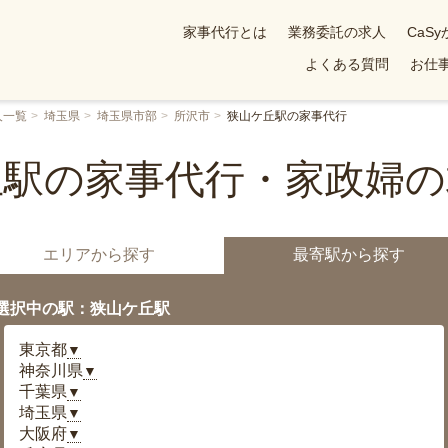
家事代行とは
業務委託の求人
CaS
よくある質問
お仕事
人一覧
埼玉県
埼玉県市部
所沢市
狭山ケ丘駅の家事代行
丘駅の家事代行・家政婦の
エリアから探す
最寄駅から探す
選択中の駅：狭山ケ丘駅
東京都
▼
神奈川県
▼
千葉県
▼
埼玉県
▼
大阪府
▼