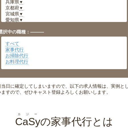
兵庫県
▼
京都府
▼
宮城県
▼
愛知県
▼
福井県
▼
選択中の職種：———
岡山県
▼
広島県
▼
すべて
沖縄県
▼
家事代行
お掃除代行
お料理代行
日当日に確定してしまいますので、以下の求人情報は、実例と
いますので、ぜひキャスト登録よろしくお願いします。
カジー
CaSy
の家事代行とは