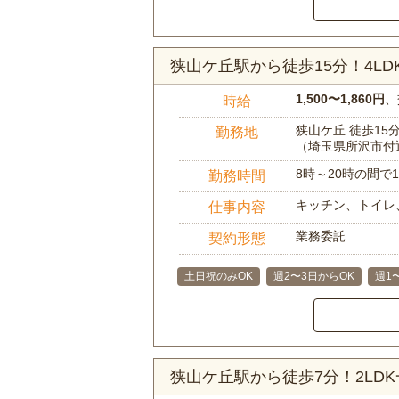
狭山ケ丘駅から徒歩15分！4L
1,500〜1,860円
、
時給
狭山ケ丘 徒歩15
勤務地
（埼玉県所沢市付
8時～20時の間
勤務時間
キッチン、トイレ
仕事内容
業務委託
契約形態
土日祝のみOK
週2〜3日からOK
週1
狭山ケ丘駅から徒歩7分！2LD