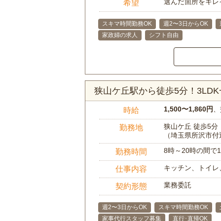
選んだ箇所をキレ
希望
スキマ時間勤務OK
週2〜3日からOK
家政婦の求人
シフト自由
狭山ケ丘駅から徒歩5分！3LD
1,500〜1,860円
、
時給
狭山ケ丘 徒歩5分
勤務地
（埼玉県所沢市付
8時～20時の間
勤務時間
キッチン、トイレ
仕事内容
業務委託
契約形態
週2〜3日からOK
スキマ時間勤務OK
家事代行スタッフ募集
直行･直帰OK