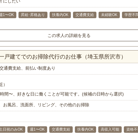
イにしたい
週1〜OK
昇給･昇格あり
扶養内OK
交通費支給
未経験OK
学歴不
この求人の詳細を見る
K一戸建てでのお掃除代行のお仕事（埼玉県所沢市）
交通費支給、前払い制度あり
近）
で1時間〜、好きな日に働くことが可能です。(候補の日時から選択)
、お風呂、洗面所、リビング、その他のお掃除
土日祝のみOK
週1〜OK
交通費支給
扶養内OK
高収入可能
資格不