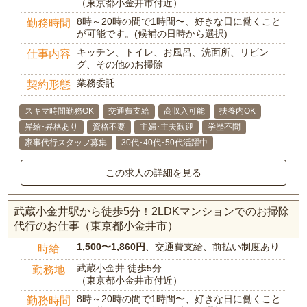
（東京都小金井市付近）
8時～20時の間で1時間〜、好きな日に働くこと
勤務時間
が可能です。(候補の日時から選択)
キッチン、トイレ、お風呂、洗面所、リビン
仕事内容
グ、その他のお掃除
業務委託
契約形態
スキマ時間勤務OK
交通費支給
高収入可能
扶養内OK
昇給･昇格あり
資格不要
主婦･主夫歓迎
学歴不問
家事代行スタッフ募集
30代･40代･50代活躍中
この求人の詳細を見る
武蔵小金井駅から徒歩5分！2LDKマンションでのお掃除
代行のお仕事（東京都小金井市）
1,500〜1,860円
、交通費支給、前払い制度あり
時給
武蔵小金井 徒歩5分
勤務地
（東京都小金井市付近）
8時～20時の間で1時間〜、好きな日に働くこと
勤務時間