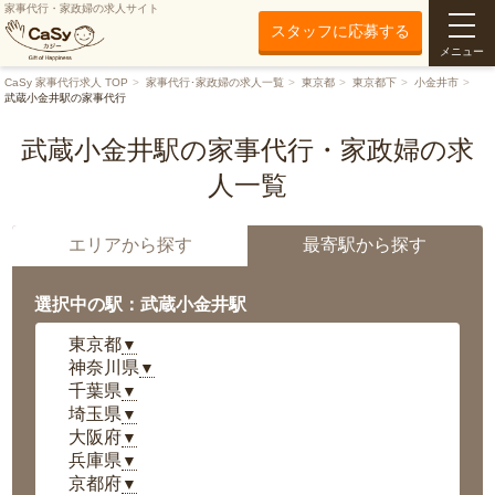
家事代行・家政婦の求人サイト
スタッフに応募する
メニュー
CaSy 家事代行求人 TOP
家事代行･家政婦の求人一覧
東京都
東京都下
小金井市
武蔵小金井駅の家事代行
武蔵小金井駅の家事代行・家政婦の求
人一覧
エリアから探す
最寄駅から探す
選択中の駅：武蔵小金井駅
東京都
▼
神奈川県
▼
千葉県
▼
埼玉県
▼
大阪府
▼
兵庫県
▼
京都府
▼