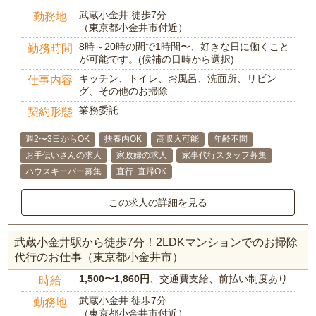
武蔵小金井 徒歩7分
勤務地
（東京都小金井市付近）
8時～20時の間で1時間〜、好きな日に働くこと
勤務時間
が可能です。(候補の日時から選択)
キッチン、トイレ、お風呂、洗面所、リビン
仕事内容
グ、その他のお掃除
業務委託
契約形態
週2〜3日からOK
扶養内OK
高収入可能
年齢不問
お手伝いさんの求人
家政婦の求人
家事代行スタッフ募集
ハウスキーパー募集
直行･直帰OK
この求人の詳細を見る
武蔵小金井駅から徒歩7分！2LDKマンションでのお掃除
代行のお仕事（東京都小金井市）
1,500〜1,860円
、交通費支給、前払い制度あり
時給
武蔵小金井 徒歩7分
勤務地
（東京都小金井市付近）