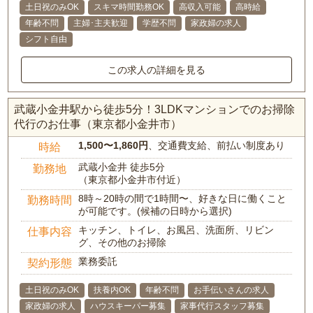
土日祝のみOK
スキマ時間勤務OK
高収入可能
高時給
年齢不問
主婦･主夫歓迎
学歴不問
家政婦の求人
シフト自由
この求人の詳細を見る
武蔵小金井駅から徒歩5分！3LDKマンションでのお掃除
代行のお仕事（東京都小金井市）
1,500〜1,860円
、交通費支給、前払い制度あり
時給
武蔵小金井 徒歩5分
勤務地
（東京都小金井市付近）
8時～20時の間で1時間〜、好きな日に働くこと
勤務時間
が可能です。(候補の日時から選択)
キッチン、トイレ、お風呂、洗面所、リビン
仕事内容
グ、その他のお掃除
業務委託
契約形態
土日祝のみOK
扶養内OK
年齢不問
お手伝いさんの求人
家政婦の求人
ハウスキーパー募集
家事代行スタッフ募集