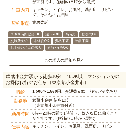
が可能です。(候補の日時から選択)
キッチン、トイレ、お風呂、洗面所、リビン
仕事内容
グ、その他のお掃除
業務委託
契約形態
スキマ時間勤務OK
週1〜OK
高時給
扶養内OK
交通費支給
未経験OK
資格不要
年齢不問
お手伝いさんの求人
直行･直帰OK
この求人の詳細を見る
武蔵小金井駅から徒歩10分！4LDK以上マンションでの
お掃除代行のお仕事（東京都小金井市）
1,500〜1,860円
、交通費支給、前払い制度あり
時給
武蔵小金井 徒歩10分
勤務地
（東京都小金井市付近）
8時～20時の間で1時間〜、好きな日に働くこと
勤務時間
が可能です。(候補の日時から選択)
キッチン、トイレ、お風呂、洗面所、リビン
仕事内容