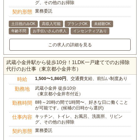
グ、その他のお掃除
業務委託
契約形態
土日祝のみOK
高収入可能
ブランクOK
未経験OK
年齢不問
お手伝いさんの求人
インセンティブあり
この求人の詳細を見る
武蔵小金井駅から徒歩10分！1LDK一戸建てでのお掃除
代行のお仕事（東京都小金井市）
1,500〜1,860円
、交通費支給、前払い制度あり
時給
武蔵小金井 徒歩10分
勤務地
（東京都小金井市付近）
8時～20時の間で1時間〜、好きな日に働くこと
勤務時間
が可能です。(候補の日時から選択)
キッチン、トイレ、お風呂、洗面所、リビン
仕事内容
グ、その他のお掃除
業務委託
契約形態