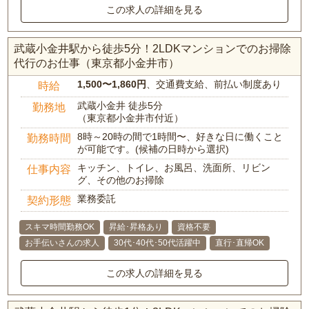
この求人の詳細を見る
武蔵小金井駅から徒歩5分！2LDKマンションでのお掃除
代行のお仕事（東京都小金井市）
1,500〜1,860円
、交通費支給、前払い制度あり
時給
武蔵小金井 徒歩5分
勤務地
（東京都小金井市付近）
8時～20時の間で1時間〜、好きな日に働くこと
勤務時間
が可能です。(候補の日時から選択)
キッチン、トイレ、お風呂、洗面所、リビン
仕事内容
グ、その他のお掃除
業務委託
契約形態
スキマ時間勤務OK
昇給･昇格あり
資格不要
お手伝いさんの求人
30代･40代･50代活躍中
直行･直帰OK
この求人の詳細を見る