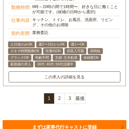
8時～20時の間で1時間〜、好きな日に働くこと
勤務時間
が可能です。(候補の日時から選択)
キッチン、トイレ、お風呂、洗面所、リビン
仕事内容
グ、その他のお掃除
業務委託
契約形態
土日祝のみOK
週2〜3日からOK
週1〜OK
スキマ時間勤務OK
扶養内OK
高収入可能
高時給
ブランクOK
年齢不問
主婦･主夫歓迎
未経験OK
家政婦の求人
30代･40代･50代活躍中
この求人の詳細を見る
1
2
3
最後
まずは家事代行キャストに登録