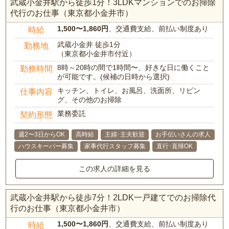
武蔵小金井駅から徒歩1分！3LDKマンションでのお掃除
代行のお仕事（東京都小金井市）
1,500〜1,860円
、交通費支給、前払い制度あり
時給
武蔵小金井 徒歩1分
勤務地
（東京都小金井市付近）
8時～20時の間で1時間〜、好きな日に働くこと
勤務時間
が可能です。(候補の日時から選択)
キッチン、トイレ、お風呂、洗面所、リビン
仕事内容
グ、その他のお掃除
業務委託
契約形態
週2〜3日からOK
高時給
主婦･主夫歓迎
お手伝いさんの求人
ハウスキーパー募集
家事代行スタッフ募集
直行･直帰OK
この求人の詳細を見る
武蔵小金井駅から徒歩7分！2LDK一戸建てでのお掃除代
行のお仕事（東京都小金井市）
1,500〜1,860円
、交通費支給、前払い制度あり
時給