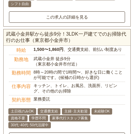
シフト自由
この求人の詳細を見る
武蔵小金井駅から徒歩9分！3LDK一戸建てでのお掃除代
行のお仕事（東京都小金井市）
1,500〜1,860円
、交通費支給、前払い制度あり
時給
武蔵小金井 徒歩9分
勤務地
（東京都小金井市付近）
8時～20時の間で1時間〜、好きな日に働くこと
勤務時間
が可能です。(候補の日時から選択)
キッチン、トイレ、お風呂、洗面所、リビン
仕事内容
グ、その他のお掃除
業務委託
契約形態
土日祝のみOK
交通費支給
主婦･主夫歓迎
未経験OK
資格不要
学歴不問
家事代行スタッフ募集
30代･40代･50代活躍中