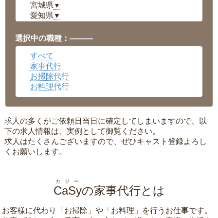
宮城県
▼
愛知県
▼
福井県
▼
岡山県
▼
選択中の職種：———
広島県
▼
すべて
沖縄県
▼
家事代行
お掃除代行
お料理代行
求人の多くがご依頼日当日に確定してしまいますので、以
下の求人情報は、実例として御覧ください。
求人はたくさんございますので、ぜひキャスト登録よろし
くお願いします。
カジー
CaSy
の家事代行とは
お客様に代わり「
お掃除
」や「
お料理
」を行うお仕事です。