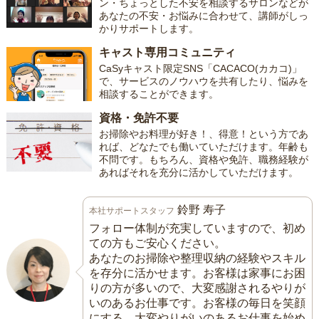
ン・ちょっとした不安を相談するサロンなどが
あなたの不安・お悩みに合わせて、講師がしっ
かりサポートします。
キャスト専用コミュニティ
CaSyキャスト限定SNS「CACACO(カカコ)」
で、サービスのノウハウを共有したり、悩みを
相談することができます。
資格・免許不要
お掃除やお料理が好き！、得意！という方であ
れば、どなたでも働いていただけます。年齢も
不問です。もちろん、資格や免許、職務経験が
あればそれを充分に活かしていただけます。
鈴野 寿子
本社サポートスタッフ
フォロー体制が充実していますので、初め
ての方もご安心ください。
あなたのお掃除や整理収納の経験やスキル
を存分に活かせます。お客様は家事にお困
りの方が多いので、大変感謝されるやりが
いのあるお仕事です。お客様の毎日を笑顔
にする、大変やりがいのあるお仕事を始め