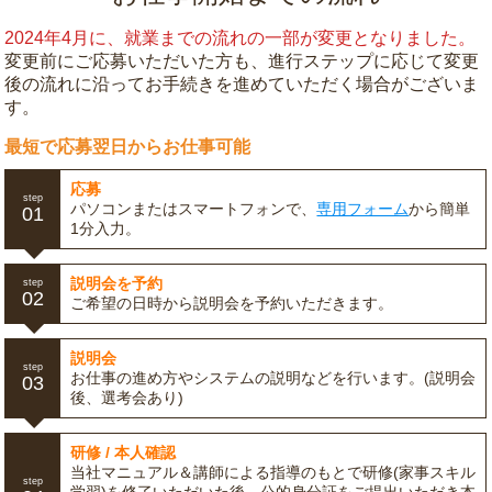
2024年4月に、就業までの流れの一部が変更となりました。
変更前にご応募いただいた方も、進行ステップに応じて変更
後の流れに沿ってお手続きを進めていただく場合がございま
す。
最短で応募翌日からお仕事可能
応募
step
パソコンまたはスマートフォンで、
専用フォーム
から簡単
01
1分入力。
説明会を予約
step
02
ご希望の日時から説明会を予約いただきます。
説明会
step
お仕事の進め方やシステムの説明などを行います。(説明会
03
後、選考会あり)
研修 / 本人確認
当社マニュアル＆講師による指導のもとで研修(家事スキル
step