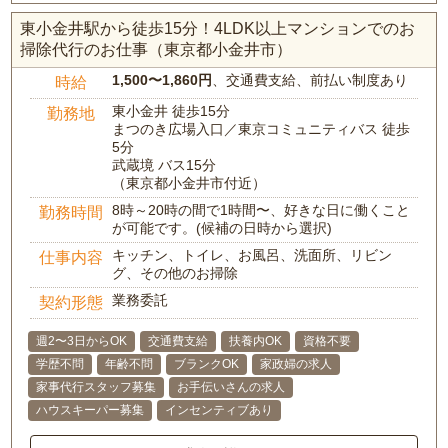
東小金井駅から徒歩15分！4LDK以上マンションでのお
掃除代行のお仕事（東京都小金井市）
1,500〜1,860円
、交通費支給、前払い制度あり
時給
東小金井 徒歩15分
勤務地
まつのき広場入口／東京コミュニティバス 徒歩
5分
武蔵境 バス15分
（東京都小金井市付近）
8時～20時の間で1時間〜、好きな日に働くこと
勤務時間
が可能です。(候補の日時から選択)
キッチン、トイレ、お風呂、洗面所、リビン
仕事内容
グ、その他のお掃除
業務委託
契約形態
週2〜3日からOK
交通費支給
扶養内OK
資格不要
学歴不問
年齢不問
ブランクOK
家政婦の求人
家事代行スタッフ募集
お手伝いさんの求人
ハウスキーパー募集
インセンティブあり