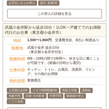
お手伝いさんの求人
直行･直帰OK
この求人の詳細を見る
武蔵小金井駅から徒歩10分！1LDK一戸建てでのお掃除
代行のお仕事（東京都小金井市）
1,500〜1,860円
、交通費支給、前払い制度あり
時給
武蔵小金井 徒歩10分
勤務地
（東京都小金井市付近）
8時～20時の間で1時間〜、好きな日に働くこと
勤務時間
が可能です。(候補の日時から選択)
キッチン、トイレ、お風呂、洗面所、リビン
仕事内容
グ、その他のお掃除
業務委託
契約形態
土日祝のみOK
スキマ時間勤務OK
高収入可能
高時給
年齢不問
主婦･主夫歓迎
学歴不問
家政婦の求人
シフト自由