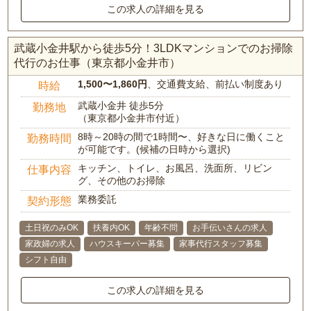
この求人の詳細を見る
武蔵小金井駅から徒歩5分！3LDKマンションでのお掃除
代行のお仕事（東京都小金井市）
1,500〜1,860円
、交通費支給、前払い制度あり
時給
武蔵小金井 徒歩5分
勤務地
（東京都小金井市付近）
8時～20時の間で1時間〜、好きな日に働くこと
勤務時間
が可能です。(候補の日時から選択)
キッチン、トイレ、お風呂、洗面所、リビン
仕事内容
グ、その他のお掃除
業務委託
契約形態
土日祝のみOK
扶養内OK
年齢不問
お手伝いさんの求人
家政婦の求人
ハウスキーパー募集
家事代行スタッフ募集
シフト自由
この求人の詳細を見る