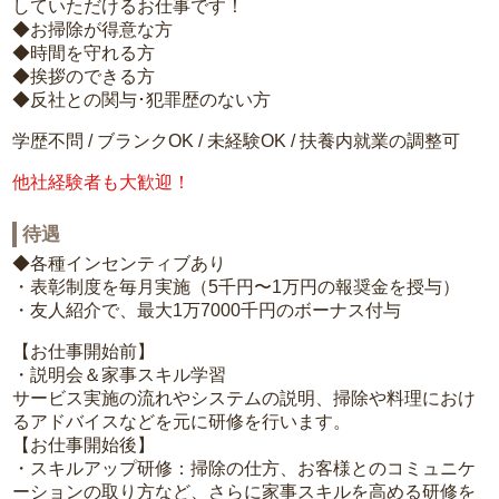
していただけるお仕事です！
◆お掃除が得意な方
◆時間を守れる方
◆挨拶のできる方
◆反社との関与･犯罪歴のない方
学歴不問 / ブランクOK / 未経験OK / 扶養内就業の調整可
他社経験者も大歓迎！
待遇
◆各種インセンティブあり
・表彰制度を毎月実施（5千円〜1万円の報奨金を授与）
・友人紹介で、最大1万7000千円のボーナス付与
【お仕事開始前】
・説明会＆家事スキル学習
サービス実施の流れやシステムの説明、掃除や料理におけ
るアドバイスなどを元に研修を行います。
【お仕事開始後】
・スキルアップ研修：掃除の仕方、お客様とのコミュニケ
ーションの取り方など、さらに家事スキルを高める研修を