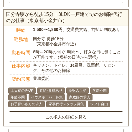
国分寺駅から徒歩15分！3LDK一戸建てでのお掃除代行
のお仕事（東京都小金井市）
1,500〜1,860円
、交通費支給、前払い制度あり
時給
国分寺 徒歩15分
勤務地
（東京都小金井市付近）
8時～20時の間で1時間〜、好きな日に働くこと
勤務時間
が可能です。(候補の日時から選択)
キッチン、トイレ、お風呂、洗面所、リビン
仕事内容
グ、その他のお掃除
業務委託
契約形態
土日祝のみOK
昇給･昇格あり
高収入可能
学歴不問
年齢不問
ハウスキーパー募集
家政婦の求人
お手伝いさんの求人
家事代行スタッフ募集
シフト自由
この求人の詳細を見る