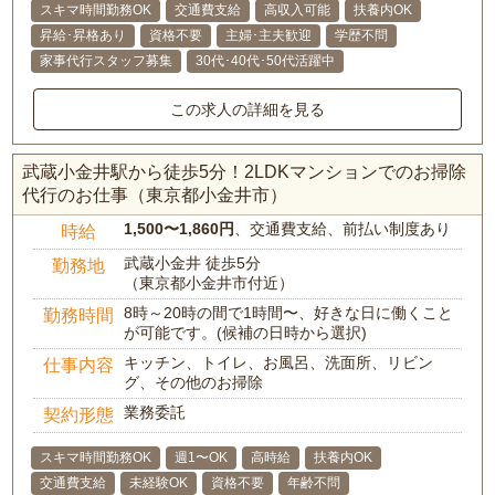
スキマ時間勤務OK
交通費支給
高収入可能
扶養内OK
昇給･昇格あり
資格不要
主婦･主夫歓迎
学歴不問
家事代行スタッフ募集
30代･40代･50代活躍中
この求人の詳細を見る
武蔵小金井駅から徒歩5分！2LDKマンションでのお掃除
代行のお仕事（東京都小金井市）
1,500〜1,860円
、交通費支給、前払い制度あり
時給
武蔵小金井 徒歩5分
勤務地
（東京都小金井市付近）
8時～20時の間で1時間〜、好きな日に働くこと
勤務時間
が可能です。(候補の日時から選択)
キッチン、トイレ、お風呂、洗面所、リビン
仕事内容
グ、その他のお掃除
業務委託
契約形態
スキマ時間勤務OK
週1〜OK
高時給
扶養内OK
交通費支給
未経験OK
資格不要
年齢不問