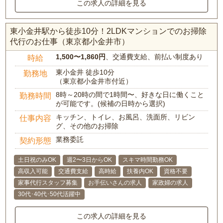
この求人の詳細を見る
東小金井駅から徒歩10分！2LDKマンションでのお掃除
代行のお仕事（東京都小金井市）
1,500〜1,860円
、交通費支給、前払い制度あり
時給
東小金井 徒歩10分
勤務地
（東京都小金井市付近）
8時～20時の間で1時間〜、好きな日に働くこと
勤務時間
が可能です。(候補の日時から選択)
キッチン、トイレ、お風呂、洗面所、リビン
仕事内容
グ、その他のお掃除
業務委託
契約形態
土日祝のみOK
週2〜3日からOK
スキマ時間勤務OK
高収入可能
交通費支給
高時給
扶養内OK
資格不要
家事代行スタッフ募集
お手伝いさんの求人
家政婦の求人
30代･40代･50代活躍中
この求人の詳細を見る