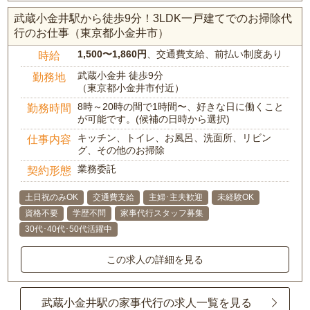
武蔵小金井駅から徒歩9分！3LDK一戸建てでのお掃除代
行のお仕事（東京都小金井市）
1,500〜1,860円
、交通費支給、前払い制度あり
時給
武蔵小金井 徒歩9分
勤務地
（東京都小金井市付近）
8時～20時の間で1時間〜、好きな日に働くこと
勤務時間
が可能です。(候補の日時から選択)
キッチン、トイレ、お風呂、洗面所、リビン
仕事内容
グ、その他のお掃除
業務委託
契約形態
土日祝のみOK
交通費支給
主婦･主夫歓迎
未経験OK
資格不要
学歴不問
家事代行スタッフ募集
30代･40代･50代活躍中
この求人の詳細を見る
武蔵小金井駅の家事代行の求人一覧を見る