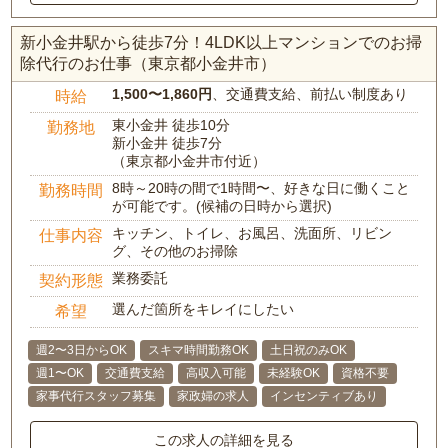
新小金井駅から徒歩7分！4LDK以上マンションでのお掃
除代行のお仕事（東京都小金井市）
1,500〜1,860円
、交通費支給、前払い制度あり
時給
東小金井 徒歩10分
勤務地
新小金井 徒歩7分
（東京都小金井市付近）
8時～20時の間で1時間〜、好きな日に働くこと
勤務時間
が可能です。(候補の日時から選択)
キッチン、トイレ、お風呂、洗面所、リビン
仕事内容
グ、その他のお掃除
業務委託
契約形態
選んだ箇所をキレイにしたい
希望
週2〜3日からOK
スキマ時間勤務OK
土日祝のみOK
週1〜OK
交通費支給
高収入可能
未経験OK
資格不要
家事代行スタッフ募集
家政婦の求人
インセンティブあり
この求人の詳細を見る