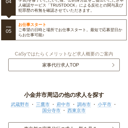
学習)を修了いただいた後、公的身分証をご提出いただき本
04
人確認サービス「TRUSTDOCK」による反社との関与及び
犯罪歴の有無を確認させていただきます。
お仕事スタート
step
ご希望の日時と場所でお仕事スタート。最短で応募翌日か
05
らお仕事可能♪
CaSyではたらくメリットなど求人概要のご案内
家事代行求人TOP
小金井市周辺の他の求人を探す
武蔵野市
三鷹市
府中市
調布市
小平市
国分寺市
西東京市