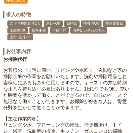
求人の特徴
スキマ時間勤務OK
週1〜OK
高時給
扶養内OK
交通費支給
未経験OK
資格不要
年齢不問
お手伝いさんの求人
直行･直帰OK
お仕事内容
お掃除代行
お客様のご自宅に伺い、リビングや水回り、玄関など家の
掃除全般の作業をお願いいたします。洗剤や掃除用品もお
客様宅にあるものを使用しますので、キャストの方は特別
な用具を持ち込む必要はありません。1日1件でもOK。空い
た時間を活かして働くことができるので、自分のペースで
無理なく働くことができます。お掃除が好きな人は、得意
分野を生かして働くことができます。
【主な作業内容】
リビングや床、フローリングの掃除、掃除機掛け、トイ
レ、浴室、洗面所の掃除、キッチン、ガスコンロの掃除、