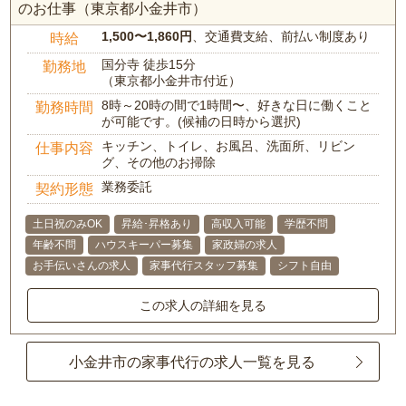
のお仕事（東京都小金井市）
1,500〜1,860円
、交通費支給、前払い制度あり
時給
国分寺 徒歩15分
勤務地
（東京都小金井市付近）
8時～20時の間で1時間〜、好きな日に働くこと
勤務時間
が可能です。(候補の日時から選択)
キッチン、トイレ、お風呂、洗面所、リビン
仕事内容
グ、その他のお掃除
業務委託
契約形態
土日祝のみOK
昇給･昇格あり
高収入可能
学歴不問
年齢不問
ハウスキーパー募集
家政婦の求人
お手伝いさんの求人
家事代行スタッフ募集
シフト自由
この求人の詳細を見る
小金井市の家事代行の求人一覧を見る