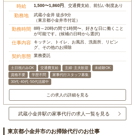
1,500〜1,860円
、交通費支給、前払い制度あり
時給
武蔵小金井 徒歩9分
勤務地
（東京都小金井市付近）
8時～20時の間で1時間〜、好きな日に働くこと
勤務時間
が可能です。(候補の日時から選択)
キッチン、トイレ、お風呂、洗面所、リビン
仕事内容
グ、その他のお掃除
業務委託
契約形態
土日祝のみOK
交通費支給
主婦･主夫歓迎
未経験OK
資格不要
学歴不問
家事代行スタッフ募集
30代･40代･50代活躍中
この求人の詳細を見る
武蔵小金井駅の家事代行の求人一覧を見る
東京都小金井市のお掃除代行のお仕事