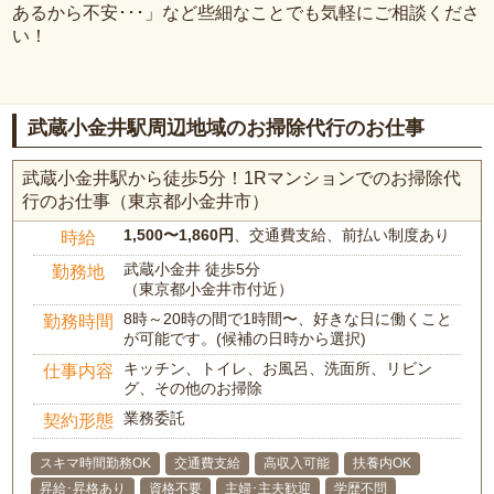
あるから不安･･･」など些細なことでも気軽にご相談くださ
い！
武蔵小金井駅周辺地域のお掃除代行のお仕事
武蔵小金井駅から徒歩5分！1Rマンションでのお掃除代
行のお仕事（東京都小金井市）
1,500〜1,860円
、交通費支給、前払い制度あり
時給
武蔵小金井 徒歩5分
勤務地
（東京都小金井市付近）
8時～20時の間で1時間〜、好きな日に働くこと
勤務時間
が可能です。(候補の日時から選択)
キッチン、トイレ、お風呂、洗面所、リビン
仕事内容
グ、その他のお掃除
業務委託
契約形態
スキマ時間勤務OK
交通費支給
高収入可能
扶養内OK
昇給･昇格あり
資格不要
主婦･主夫歓迎
学歴不問