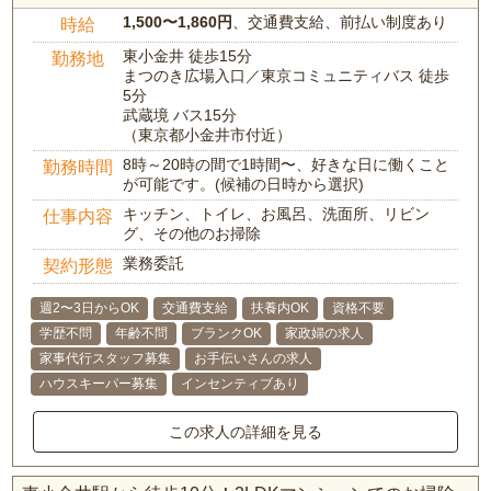
1,500〜1,860円
、交通費支給、前払い制度あり
時給
東小金井 徒歩15分
勤務地
まつのき広場入口／東京コミュニティバス 徒歩
5分
武蔵境 バス15分
（東京都小金井市付近）
8時～20時の間で1時間〜、好きな日に働くこと
勤務時間
が可能です。(候補の日時から選択)
キッチン、トイレ、お風呂、洗面所、リビン
仕事内容
グ、その他のお掃除
業務委託
契約形態
週2〜3日からOK
交通費支給
扶養内OK
資格不要
学歴不問
年齢不問
ブランクOK
家政婦の求人
家事代行スタッフ募集
お手伝いさんの求人
ハウスキーパー募集
インセンティブあり
この求人の詳細を見る