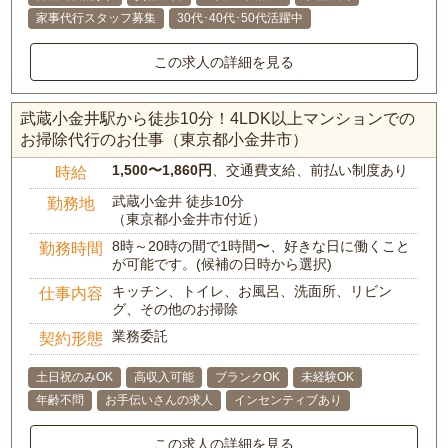
家事代行スタッフ募集
30代･40代･50代活躍中
この求人の詳細を見る
武蔵小金井駅から徒歩10分！4LDK以上マンションでの
お掃除代行のお仕事（東京都小金井市）
1,500〜1,860円
、交通費支給、前払い制度あり
時給
武蔵小金井 徒歩10分
勤務地
（東京都小金井市付近）
8時～20時の間で1時間〜、好きな日に働くこと
勤務時間
が可能です。(候補の日時から選択)
キッチン、トイレ、お風呂、洗面所、リビン
仕事内容
グ、その他のお掃除
業務委託
契約形態
土日祝のみOK
高収入可能
ブランクOK
未経験OK
年齢不問
お手伝いさんの求人
インセンティブあり
この求人の詳細を見る