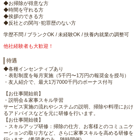
◆お掃除が得意な方
◆時間を守れる方
◆挨拶のできる方
◆反社との関与･犯罪歴のない方
学歴不問 / ブランクOK / 未経験OK / 扶養内就業の調整可
他社経験者も大歓迎！
待遇
◆各種インセンティブあり
・表彰制度を毎月実施（5千円〜1万円の報奨金を授与）
・友人紹介で、最大1万7000千円のボーナス付与
【お仕事開始前】
・説明会＆家事スキル学習
サービス実施の流れやシステムの説明、掃除や料理におけ
るアドバイスなどを元に研修を行います。
【お仕事開始後】
・スキルアップ研修：掃除の仕方、お客様とのコミュニケ
ーションの取り方など、さらに家事スキルを高める研修を
行います。(希望者のみ、随時開催)