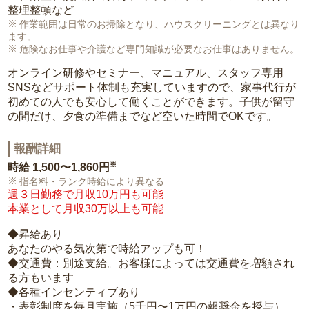
整理整頓など
作業範囲は日常のお掃除となり、ハウスクリーニングとは異なり
ます。
危険なお仕事や介護など専門知識が必要なお仕事はありません。
オンライン研修やセミナー、マニュアル、スタッフ専用
SNSなどサポート体制も充実していますので、家事代行が
初めての人でも安心して働くことができます。子供が留守
の間だけ、夕食の準備までなど空いた時間でOKです。
報酬詳細
※
時給
1,500〜1,860円
指名料・ランク時給により異なる
週３日勤務で月収10万円も可能
本業として月収30万以上も可能
◆昇給あり
あなたのやる気次第で時給アップも可！
◆交通費：別途支給。お客様によっては交通費を増額され
る方もいます
◆各種インセンティブあり
・表彰制度を毎月実施（5千円〜1万円の報奨金を授与）