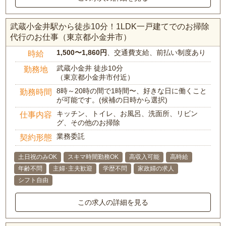
武蔵小金井駅から徒歩10分！1LDK一戸建てでのお掃除
代行のお仕事（東京都小金井市）
1,500〜1,860円
、交通費支給、前払い制度あり
時給
武蔵小金井 徒歩10分
勤務地
（東京都小金井市付近）
8時～20時の間で1時間〜、好きな日に働くこと
勤務時間
が可能です。(候補の日時から選択)
キッチン、トイレ、お風呂、洗面所、リビン
仕事内容
グ、その他のお掃除
業務委託
契約形態
土日祝のみOK
スキマ時間勤務OK
高収入可能
高時給
年齢不問
主婦･主夫歓迎
学歴不問
家政婦の求人
シフト自由
この求人の詳細を見る