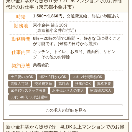
東小金井駅から徒歩10分！2LDKマンションでのお掃除
代行のお仕事（東京都小金井市）
1,500〜1,860円
、交通費支給、前払い制度あり
時給
東小金井 徒歩10分
勤務地
（東京都小金井市付近）
8時～20時の間で1時間〜、好きな日に働くこと
勤務時間
が可能です。(候補の日時から選択)
キッチン、トイレ、お風呂、洗面所、リビン
仕事内容
グ、その他のお掃除
業務委託
契約形態
土日祝のみOK
週2〜3日からOK
スキマ時間勤務OK
高収入可能
交通費支給
高時給
扶養内OK
資格不要
家事代行スタッフ募集
お手伝いさんの求人
家政婦の求人
30代･40代･50代活躍中
この求人の詳細を見る
新小金井駅から徒歩7分！4LDK以上マンションでのお掃