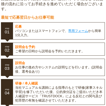
後の流れに沿ってお手続きを進めていただく場合がございま
す。
最短で応募翌日からお仕事可能
応募
step
パソコンまたはスマートフォンで、
専用フォーム
から簡単
01
1分入力。
説明会を予約
step
02
ご希望の日時から説明会を予約いただきます。
説明会
step
お仕事の進め方やシステムの説明などを行います。(説明会
03
後、選考会あり)
研修 / 本人確認
当社マニュアル＆講師による指導のもとで研修(家事スキル
step
学習)を修了いただいた後、公的身分証をご提出いただき本
04
人確認サービス「TRUSTDOCK」による反社との関与及び
犯罪歴の有無を確認させていただきます。