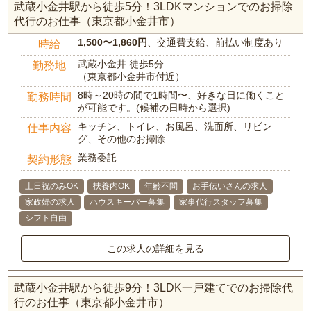
武蔵小金井駅から徒歩5分！3LDKマンションでのお掃除
代行のお仕事（東京都小金井市）
1,500〜1,860円
、交通費支給、前払い制度あり
時給
武蔵小金井 徒歩5分
勤務地
（東京都小金井市付近）
8時～20時の間で1時間〜、好きな日に働くこと
勤務時間
が可能です。(候補の日時から選択)
キッチン、トイレ、お風呂、洗面所、リビン
仕事内容
グ、その他のお掃除
業務委託
契約形態
土日祝のみOK
扶養内OK
年齢不問
お手伝いさんの求人
家政婦の求人
ハウスキーパー募集
家事代行スタッフ募集
シフト自由
この求人の詳細を見る
武蔵小金井駅から徒歩9分！3LDK一戸建てでのお掃除代
行のお仕事（東京都小金井市）