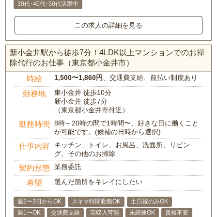
30代･40代･50代活躍中
この求人の詳細を見る
新小金井駅から徒歩7分！4LDK以上マンションでのお掃
除代行のお仕事（東京都小金井市）
1,500〜1,860円
、交通費支給、前払い制度あり
時給
東小金井 徒歩10分
勤務地
新小金井 徒歩7分
（東京都小金井市付近）
8時～20時の間で1時間〜、好きな日に働くこと
勤務時間
が可能です。(候補の日時から選択)
キッチン、トイレ、お風呂、洗面所、リビン
仕事内容
グ、その他のお掃除
業務委託
契約形態
選んだ箇所をキレイにしたい
希望
週2〜3日からOK
スキマ時間勤務OK
土日祝のみOK
週1〜OK
交通費支給
高収入可能
未経験OK
資格不要