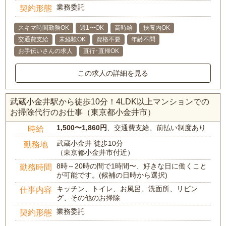
業務委託
契約形態
スキマ時間勤務OK
週1〜OK
高時給
扶養内OK
交通費支給
未経験OK
資格不要
年齢不問
お手伝いさんの求人
直行･直帰OK
この求人の詳細を見る
武蔵小金井駅から徒歩10分！4LDK以上マンションでの
お掃除代行のお仕事（東京都小金井市）
1,500〜1,860円
、交通費支給、前払い制度あり
時給
武蔵小金井 徒歩10分
勤務地
（東京都小金井市付近）
8時～20時の間で1時間〜、好きな日に働くこと
勤務時間
が可能です。(候補の日時から選択)
キッチン、トイレ、お風呂、洗面所、リビン
仕事内容
グ、その他のお掃除
業務委託
契約形態