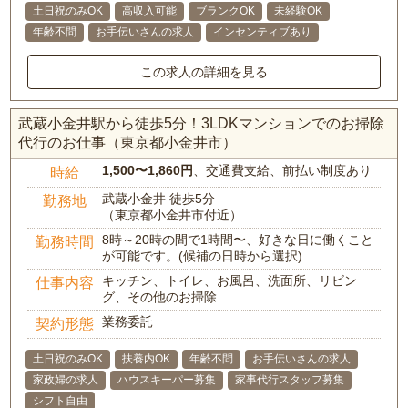
土日祝のみOK
高収入可能
ブランクOK
未経験OK
年齢不問
お手伝いさんの求人
インセンティブあり
この求人の詳細を見る
武蔵小金井駅から徒歩5分！3LDKマンションでのお掃除
代行のお仕事（東京都小金井市）
1,500〜1,860円
、交通費支給、前払い制度あり
時給
武蔵小金井 徒歩5分
勤務地
（東京都小金井市付近）
8時～20時の間で1時間〜、好きな日に働くこと
勤務時間
が可能です。(候補の日時から選択)
キッチン、トイレ、お風呂、洗面所、リビン
仕事内容
グ、その他のお掃除
業務委託
契約形態
土日祝のみOK
扶養内OK
年齢不問
お手伝いさんの求人
家政婦の求人
ハウスキーパー募集
家事代行スタッフ募集
シフト自由