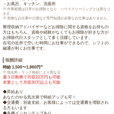
・お風呂、キッチン、洗面所
作業範囲は日常のお掃除となり、ハウスクリーニングとは異なり
ます。
危険なお仕事や介護など専門知識が必要なお仕事はありません。
整理収納アドバイザーなどお掃除に関する資格をお持ちの
方はもちろん、資格や経験がなくてもお掃除が好きな方が
お掃除代行スタッフとして多く活躍しています。
自宅の近所で空いた時間にお仕事ができるので、シフトの
融通が利くお仕事です。
報酬詳細
※
時給
1,500〜1,860円
指名料・ランク時給により異なる
週３日勤務で月収10万円も可能
本業として月収30万以上も可能
◆昇給あり
あなたのやる気次第で時給アップも可！
◆交通費：別途支給。お客様によっては交通費を増額され
る方もいます
◆各種インセンティブあり