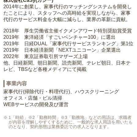
株式会社CaSy(カジー)
2014年に創業し、家事代行のマッチングシステムを開発し
たことにより、スタッフへの高時給を実現しながら、家事
代行のサービス料金を大幅に減らし、業界の革新に貢献。
2018年 厚生労働省主催イクメンアワード特別奨励賞受賞
2019年 東洋経済「すごいベンチャー100」に選出
2019年 日経DUAL「家事代行サービスランキング」第1位
2019年 日本経済新聞「NEXTユニコーン」企業選出
2022年 東京証券取引所マザーズ上場
他、日経新聞、朝日新聞、読売新聞、テレビ朝日、日本テ
レビ、TBSなど各種メディアにて掲載
事業内容
家事代行(掃除代行・料理代行)、ハウスクリーニング
オフィス・店舗・ビル清掃
WEBサービスの開発及び運営
1「時給」※2「勤務時間」※3「勤務地」などの用語は、求職者
が内容を理解しやすくするために、一般的な求人用語を用いたも
のとなり、契約形態は業務委託での求人となります。