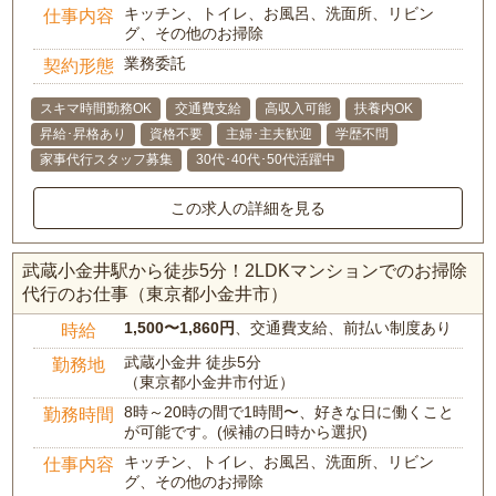
キッチン、トイレ、お風呂、洗面所、リビン
仕事内容
グ、その他のお掃除
業務委託
契約形態
スキマ時間勤務OK
交通費支給
高収入可能
扶養内OK
昇給･昇格あり
資格不要
主婦･主夫歓迎
学歴不問
家事代行スタッフ募集
30代･40代･50代活躍中
この求人の詳細を見る
武蔵小金井駅から徒歩5分！2LDKマンションでのお掃除
代行のお仕事（東京都小金井市）
1,500〜1,860円
、交通費支給、前払い制度あり
時給
武蔵小金井 徒歩5分
勤務地
（東京都小金井市付近）
8時～20時の間で1時間〜、好きな日に働くこと
勤務時間
が可能です。(候補の日時から選択)
キッチン、トイレ、お風呂、洗面所、リビン
仕事内容
グ、その他のお掃除