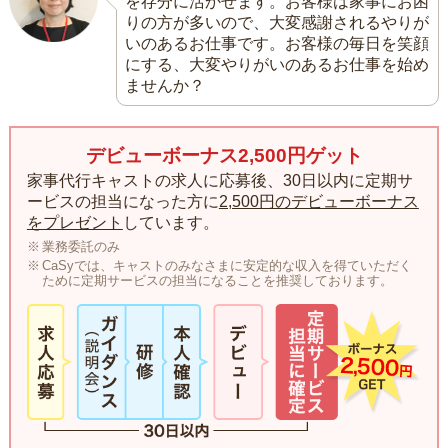
を存分に活かせます。お客様は家事にお困
りの方が多いので、大変感謝されるやりが
いのあるお仕事です。お客様の毎日を笑顔
にする、大変やりがいのあるお仕事を始め
ませんか？
デビューボーナス2,500円ゲット
家事代行キャストの求人に応募後、30日以内に定期サ
ービスの担当になった方に
2,500円のデビューボーナス
をプレゼント
しています。
業務委託のみ
CaSyでは、キャストのみなさまに安定的な収入を得ていただく
ために定期サービスの担当になることを推奨しております。