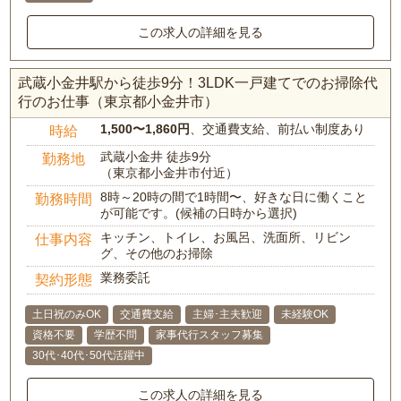
この求人の詳細を見る
武蔵小金井駅から徒歩9分！3LDK一戸建てでのお掃除代
行のお仕事（東京都小金井市）
1,500〜1,860円
、交通費支給、前払い制度あり
時給
武蔵小金井 徒歩9分
勤務地
（東京都小金井市付近）
8時～20時の間で1時間〜、好きな日に働くこと
勤務時間
が可能です。(候補の日時から選択)
キッチン、トイレ、お風呂、洗面所、リビン
仕事内容
グ、その他のお掃除
業務委託
契約形態
土日祝のみOK
交通費支給
主婦･主夫歓迎
未経験OK
資格不要
学歴不問
家事代行スタッフ募集
30代･40代･50代活躍中
この求人の詳細を見る