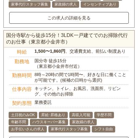
家事代行スタッフ募集
家政婦の求人
インセンティブあり
この求人の詳細を見る
国分寺駅から徒歩15分！3LDK一戸建てでのお掃除代行
のお仕事（東京都小金井市）
1,500〜1,860円
、交通費支給、前払い制度あり
時給
国分寺 徒歩15分
勤務地
（東京都小金井市付近）
8時～20時の間で1時間〜、好きな日に働くこと
勤務時間
が可能です。(候補の日時から選択)
キッチン、トイレ、お風呂、洗面所、リビン
仕事内容
グ、その他のお掃除
業務委託
契約形態
土日祝のみOK
昇給･昇格あり
高収入可能
学歴不問
年齢不問
ハウスキーパー募集
家政婦の求人
お手伝いさんの求人
家事代行スタッフ募集
シフト自由