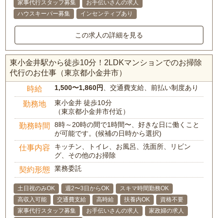
家事代行スタッフ募集
お手伝いさんの求人
ハウスキーパー募集
インセンティブあり
この求人の詳細を見る
東小金井駅から徒歩10分！2LDKマンションでのお掃除
代行のお仕事（東京都小金井市）
1,500〜1,860円
、交通費支給、前払い制度あり
時給
東小金井 徒歩10分
勤務地
（東京都小金井市付近）
8時～20時の間で1時間〜、好きな日に働くこと
勤務時間
が可能です。(候補の日時から選択)
キッチン、トイレ、お風呂、洗面所、リビン
仕事内容
グ、その他のお掃除
業務委託
契約形態
土日祝のみOK
週2〜3日からOK
スキマ時間勤務OK
高収入可能
交通費支給
高時給
扶養内OK
資格不要
家事代行スタッフ募集
お手伝いさんの求人
家政婦の求人