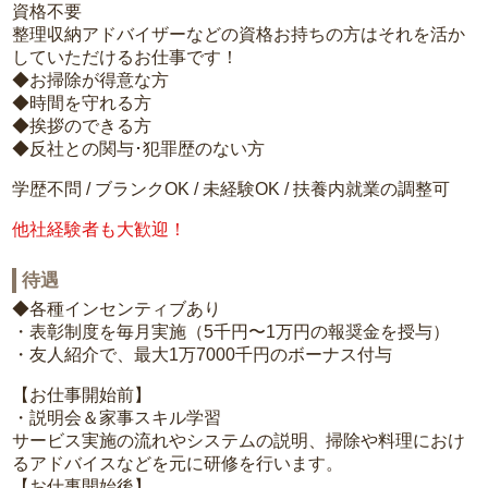
資格不要
整理収納アドバイザーなどの資格お持ちの方はそれを活か
していただけるお仕事です！
◆お掃除が得意な方
◆時間を守れる方
◆挨拶のできる方
◆反社との関与･犯罪歴のない方
学歴不問 / ブランクOK / 未経験OK / 扶養内就業の調整可
他社経験者も大歓迎！
待遇
◆各種インセンティブあり
・表彰制度を毎月実施（5千円〜1万円の報奨金を授与）
・友人紹介で、最大1万7000千円のボーナス付与
【お仕事開始前】
・説明会＆家事スキル学習
サービス実施の流れやシステムの説明、掃除や料理におけ
るアドバイスなどを元に研修を行います。
【お仕事開始後】