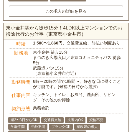
この求人の詳細を見る
東小金井駅から徒歩15分！4LDK以上マンションでのお
掃除代行のお仕事（東京都小金井市）
1,500〜1,860円
、交通費支給、前払い制度あり
時給
東小金井 徒歩15分
勤務地
まつのき広場入口／東京コミュニティバス 徒歩
5分
武蔵境 バス15分
（東京都小金井市付近）
8時～20時の間で1時間〜、好きな日に働くこと
勤務時間
が可能です。(候補の日時から選択)
キッチン、トイレ、お風呂、洗面所、リビン
仕事内容
グ、その他のお掃除
業務委託
契約形態
週2〜3日からOK
交通費支給
扶養内OK
資格不要
学歴不問
年齢不問
ブランクOK
家政婦の求人