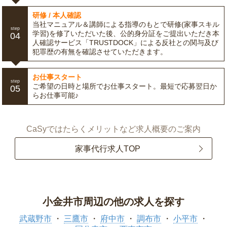
研修 / 本人確認
当社マニュアル＆講師による指導のもとで研修(家事スキル
step
学習)を修了いただいた後、公的身分証をご提出いただき本
04
人確認サービス「TRUSTDOCK」による反社との関与及び
犯罪歴の有無を確認させていただきます。
お仕事スタート
step
ご希望の日時と場所でお仕事スタート。最短で応募翌日か
05
らお仕事可能♪
CaSyではたらくメリットなど求人概要のご案内
家事代行求人TOP
小金井市周辺の他の求人を探す
武蔵野市
三鷹市
府中市
調布市
小平市