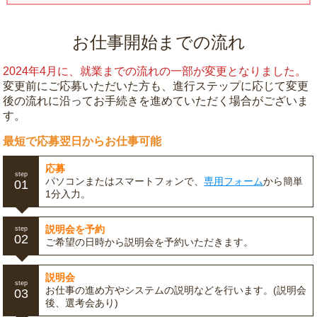
お仕事開始までの流れ
2024年4月に、就業までの流れの一部が変更となりました。
変更前にご応募いただいた方も、進行ステップに応じて変更
後の流れに沿ってお手続きを進めていただく場合がございま
す。
最短で応募翌日からお仕事可能
応募
step
パソコンまたはスマートフォンで、
専用フォーム
から簡単
01
1分入力。
説明会を予約
step
02
ご希望の日時から説明会を予約いただきます。
説明会
step
お仕事の進め方やシステムの説明などを行います。(説明会
03
後、選考会あり)