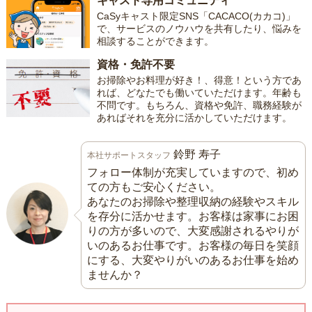
キャスト専用コミュニティ
CaSyキャスト限定SNS「CACACO(カカコ)」
で、サービスのノウハウを共有したり、悩みを
相談することができます。
資格・免許不要
お掃除やお料理が好き！、得意！という方であ
れば、どなたでも働いていただけます。年齢も
不問です。もちろん、資格や免許、職務経験が
あればそれを充分に活かしていただけます。
鈴野 寿子
本社サポートスタッフ
フォロー体制が充実していますので、初め
ての方もご安心ください。
あなたのお掃除や整理収納の経験やスキル
を存分に活かせます。お客様は家事にお困
りの方が多いので、大変感謝されるやりが
いのあるお仕事です。お客様の毎日を笑顔
にする、大変やりがいのあるお仕事を始め
ませんか？