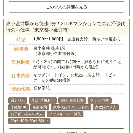
この求人の詳細を見る
東小金井駅から徒歩1分！2LDKマンションでのお掃除代
行のお仕事（東京都小金井市）
1,500〜1,860円
、交通費支給、前払い制度あり
時給
東小金井 徒歩1分
勤務地
（東京都小金井市付近）
8時～20時の間で1時間〜、好きな日に働くこと
勤務時間
が可能です。(候補の日時から選択)
キッチン、トイレ、お風呂、洗面所、リビン
仕事内容
グ、その他のお掃除
業務委託
契約形態
週1〜OK
昇給･昇格あり
主婦･主夫歓迎
ブランクOK
未経験OK
年齢不問
家事代行スタッフ募集
家政婦の求人
お手伝いさんの求人
ハウスキーパー募集
30代･40代･50代活躍中