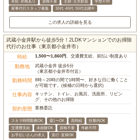
昇給･昇格あり
資格不要
主婦･主夫歓迎
学歴不問
家事代行スタッフ募集
30代･40代･50代活躍中
この求人の詳細を見る
武蔵小金井駅から徒歩5分！2LDKマンションでのお掃除
代行のお仕事（東京都小金井市）
1,500〜1,860円
、交通費支給、前払い制度あり
時給
武蔵小金井 徒歩5分
勤務地
（東京都小金井市付近）
8時～20時の間で1時間〜、好きな日に働くこと
勤務時間
が可能です。(候補の日時から選択)
キッチン、トイレ、お風呂、洗面所、リビン
仕事内容
グ、その他のお掃除
業務委託
契約形態
スキマ時間勤務OK
週1〜OK
高時給
扶養内OK
交通費支給
未経験OK
資格不要
年齢不問
お手伝いさんの求人
直行･直帰OK