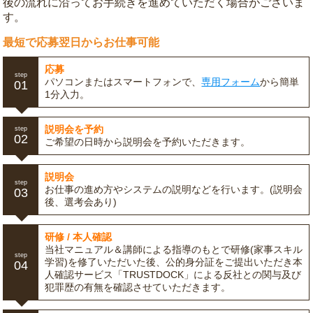
後の流れに沿ってお手続きを進めていただく場合がございま
す。
最短で応募翌日からお仕事可能
応募
step
パソコンまたはスマートフォンで、
専用フォーム
から簡単
01
1分入力。
説明会を予約
step
02
ご希望の日時から説明会を予約いただきます。
説明会
step
お仕事の進め方やシステムの説明などを行います。(説明会
03
後、選考会あり)
研修 / 本人確認
当社マニュアル＆講師による指導のもとで研修(家事スキル
step
学習)を修了いただいた後、公的身分証をご提出いただき本
04
人確認サービス「TRUSTDOCK」による反社との関与及び
犯罪歴の有無を確認させていただきます。