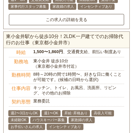
家事代行スタッフ募集
家政婦の求人
インセンティブあり
この求人の詳細を見る
東小金井駅から徒歩10分！2LDK一戸建てでのお掃除代
行のお仕事（東京都小金井市）
1,500〜1,860円
、交通費支給、前払い制度あり
時給
東小金井 徒歩10分
勤務地
（東京都小金井市付近）
8時～20時の間で1時間〜、好きな日に働くこと
勤務時間
が可能です。(候補の日時から選択)
キッチン、トイレ、お風呂、洗面所、リビン
仕事内容
グ、その他のお掃除
業務委託
契約形態
週2〜3日からOK
週1〜OK
昇給･昇格あり
高収入可能
未経験OK
ハウスキーパー募集
家政婦の求人
お手伝いさんの求人
インセンティブあり