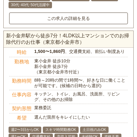
30代･40代･50代活躍中
この求人の詳細を見る
新小金井駅から徒歩7分！4LDK以上マンションでのお掃
除代行のお仕事（東京都小金井市）
1,500〜1,860円
、交通費支給、前払い制度あり
時給
東小金井 徒歩10分
勤務地
新小金井 徒歩7分
（東京都小金井市付近）
8時～20時の間で1時間〜、好きな日に働くこと
勤務時間
が可能です。(候補の日時から選択)
キッチン、トイレ、お風呂、洗面所、リビン
仕事内容
グ、その他のお掃除
業務委託
契約形態
選んだ箇所をキレイにしたい
希望
週2〜3日からOK
スキマ時間勤務OK
土日祝のみOK
週1〜OK
交通費支給
高収入可能
未経験OK
資格不要