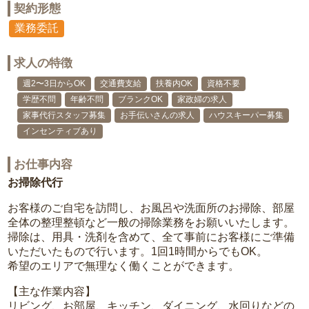
契約形態
業務委託
求人の特徴
週2〜3日からOK
交通費支給
扶養内OK
資格不要
学歴不問
年齢不問
ブランクOK
家政婦の求人
家事代行スタッフ募集
お手伝いさんの求人
ハウスキーパー募集
インセンティブあり
お仕事内容
お掃除代行
お客様のご自宅を訪問し、お風呂や洗面所のお掃除、部屋
全体の整理整頓など一般の掃除業務をお願いいたします。
掃除は、用具・洗剤を含めて、全て事前にお客様にご準備
いただいたもので行います。1回1時間からでもOK。
希望のエリアで無理なく働くことができます。
【主な作業内容】
リビング、お部屋、キッチン、ダイニング、水回りなどの