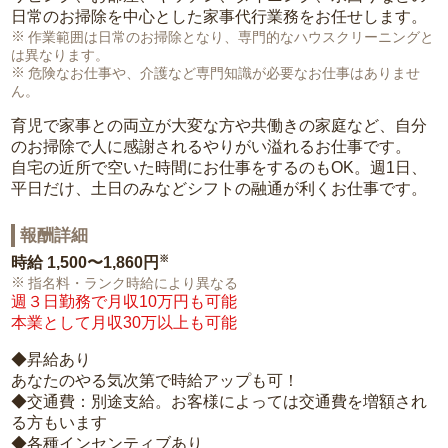
日常のお掃除を中心とした家事代行業務をお任せします。
作業範囲は日常のお掃除となり、専門的なハウスクリーニングと
は異なります。
危険なお仕事や、介護など専門知識が必要なお仕事はありませ
ん。
育児で家事との両立が大変な方や共働きの家庭など、自分
のお掃除で人に感謝されるやりがい溢れるお仕事です。
自宅の近所で空いた時間にお仕事をするのもOK。週1日、
平日だけ、土日のみなどシフトの融通が利くお仕事です。
報酬詳細
※
時給
1,500〜1,860円
指名料・ランク時給により異なる
週３日勤務で月収10万円も可能
本業として月収30万以上も可能
◆昇給あり
あなたのやる気次第で時給アップも可！
◆交通費：別途支給。お客様によっては交通費を増額され
る方もいます
◆各種インセンティブあり