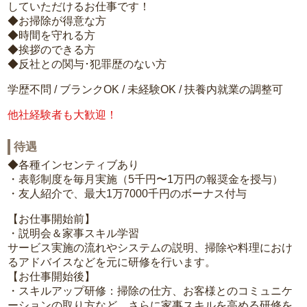
していただけるお仕事です！
◆お掃除が得意な方
◆時間を守れる方
◆挨拶のできる方
◆反社との関与･犯罪歴のない方
学歴不問 / ブランクOK / 未経験OK / 扶養内就業の調整可
他社経験者も大歓迎！
待遇
◆各種インセンティブあり
・表彰制度を毎月実施（5千円〜1万円の報奨金を授与）
・友人紹介で、最大1万7000千円のボーナス付与
【お仕事開始前】
・説明会＆家事スキル学習
サービス実施の流れやシステムの説明、掃除や料理におけ
るアドバイスなどを元に研修を行います。
【お仕事開始後】
・スキルアップ研修：掃除の仕方、お客様とのコミュニケ
ーションの取り方など、さらに家事スキルを高める研修を