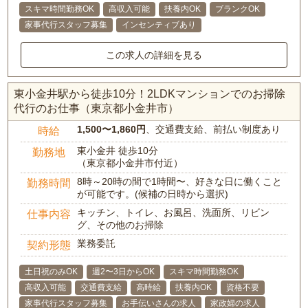
スキマ時間勤務OK
高収入可能
扶養内OK
ブランクOK
家事代行スタッフ募集
インセンティブあり
この求人の詳細を見る
東小金井駅から徒歩10分！2LDKマンションでのお掃除
代行のお仕事（東京都小金井市）
1,500〜1,860円
、交通費支給、前払い制度あり
時給
東小金井 徒歩10分
勤務地
（東京都小金井市付近）
8時～20時の間で1時間〜、好きな日に働くこと
勤務時間
が可能です。(候補の日時から選択)
キッチン、トイレ、お風呂、洗面所、リビン
仕事内容
グ、その他のお掃除
業務委託
契約形態
土日祝のみOK
週2〜3日からOK
スキマ時間勤務OK
高収入可能
交通費支給
高時給
扶養内OK
資格不要
家事代行スタッフ募集
お手伝いさんの求人
家政婦の求人