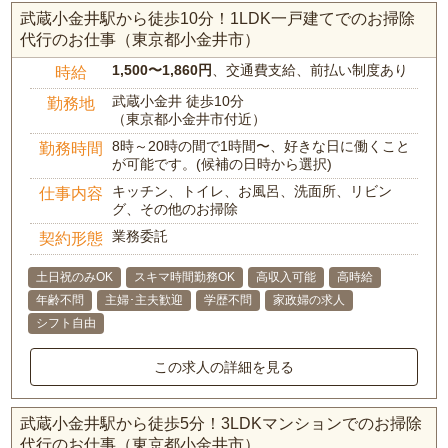
武蔵小金井駅から徒歩10分！1LDK一戸建てでのお掃除
代行のお仕事（東京都小金井市）
1,500〜1,860円
、交通費支給、前払い制度あり
時給
武蔵小金井 徒歩10分
勤務地
（東京都小金井市付近）
8時～20時の間で1時間〜、好きな日に働くこと
勤務時間
が可能です。(候補の日時から選択)
キッチン、トイレ、お風呂、洗面所、リビン
仕事内容
グ、その他のお掃除
業務委託
契約形態
土日祝のみOK
スキマ時間勤務OK
高収入可能
高時給
年齢不問
主婦･主夫歓迎
学歴不問
家政婦の求人
シフト自由
この求人の詳細を見る
武蔵小金井駅から徒歩5分！3LDKマンションでのお掃除
代行のお仕事（東京都小金井市）