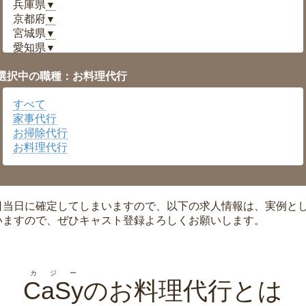
兵庫県
▼
京都府
▼
宮城県
▼
愛知県
▼
福井県
▼
選択中の職種：お料理代行
岡山県
▼
広島県
▼
すべて
沖縄県
▼
家事代行
お掃除代行
お料理代行
日当日に確定してしまいますので、以下の求人情報は、実例と
いますので、ぜひキャスト登録よろしくお願いします。
カジー
CaSy
のお料理代行とは