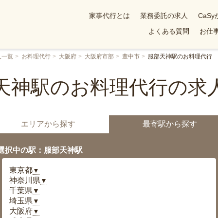
家事代行とは
業務委託の求人
CaS
よくある質問
お仕事
人一覧
お料理代行
大阪府
大阪府市部
豊中市
服部天神駅のお料理代行
天神駅のお料理代行の求
エリアから探す
最寄駅から探す
選択中の駅：服部天神駅
東京都
▼
神奈川県
▼
千葉県
▼
埼玉県
▼
大阪府
▼