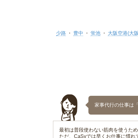
少路
豊中
蛍池
大阪空港(大
家事代行の仕事は
最初は普段使わない筋肉を使うため
ただ、CaSyでは早くお仕事に慣