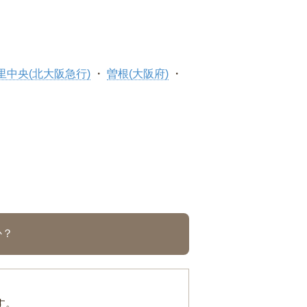
里中央(北大阪急行)
曽根(大阪府)
か？
す。