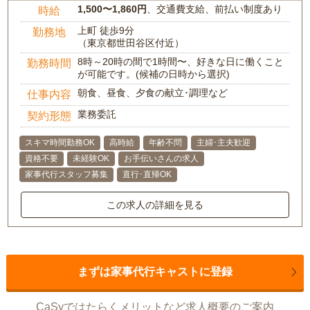
1,500〜1,860円
、交通費支給、前払い制度あり
時給
上町 徒歩9分
勤務地
（東京都世田谷区付近）
8時～20時の間で1時間〜、好きな日に働くこと
勤務時間
が可能です。(候補の日時から選択)
朝食、昼食、夕食の献立･調理など
仕事内容
業務委託
契約形態
スキマ時間勤務OK
高時給
年齢不問
主婦･主夫歓迎
資格不要
未経験OK
お手伝いさんの求人
家事代行スタッフ募集
直行･直帰OK
この求人の詳細を見る
まずは家事代行キャストに登録
CaSyではたらくメリットなど求人概要のご案内