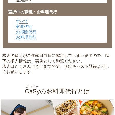
▼
福井県
▼
岡山県
▼
選択中の職種：お料理代行
広島県
▼
すべて
沖縄県
▼
家事代行
お掃除代行
お料理代行
求人の多くがご依頼日当日に確定してしまいますので、以
下の求人情報は、実例として御覧ください。
求人はたくさんございますので、ぜひキャスト登録よろし
くお願いします。
カジー
CaSy
のお料理代行とは