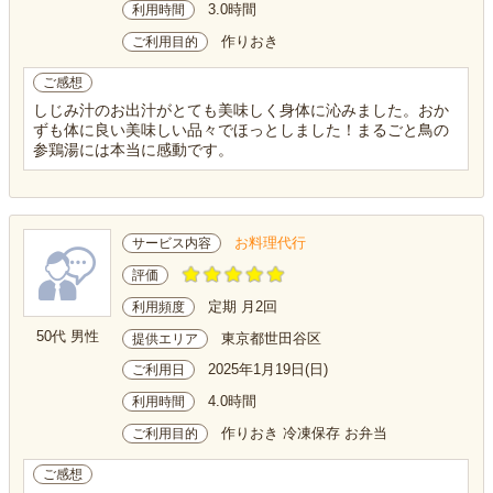
3.0時間
利用時間
作りおき
ご利用目的
ご感想
しじみ汁のお出汁がとても美味しく身体に沁みました。おか
ずも体に良い美味しい品々でほっとしました！まるごと鳥の
参鶏湯には本当に感動です。
お料理代行
サービス内容
評価
定期 月2回
利用頻度
50代 男性
東京都世田谷区
提供エリア
2025年1月19日(日)
ご利用日
4.0時間
利用時間
作りおき 冷凍保存 お弁当
ご利用目的
ご感想