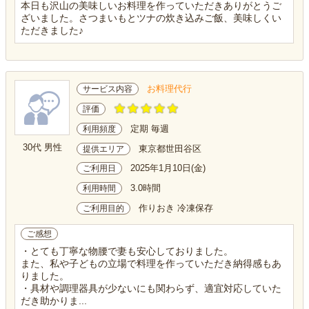
本日も沢山の美味しいお料理を作っていただきありがとうご
ざいました。さつまいもとツナの炊き込みご飯、美味しくい
ただきました♪
お料理代行
サービス内容
評価
定期 毎週
利用頻度
30代 男性
東京都世田谷区
提供エリア
2025年1月10日(金)
ご利用日
3.0時間
利用時間
作りおき 冷凍保存
ご利用目的
ご感想
・とても丁寧な物腰で妻も安心しておりました。
また、私や子どもの立場で料理を作っていただき納得感もあ
りました。
・具材や調理器具が少ないにも関わらず、適宜対応していた
だき助かりま...