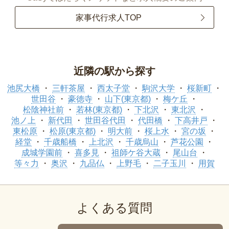
家事代行求人TOP
近隣の駅から探す
池尻大橋
三軒茶屋
西太子堂
駒沢大学
桜新町
世田谷
豪徳寺
山下(東京都)
梅ケ丘
松陰神社前
若林(東京都)
下北沢
東北沢
池ノ上
新代田
世田谷代田
代田橋
下高井戸
東松原
松原(東京都)
明大前
桜上水
宮の坂
経堂
千歳船橋
上北沢
千歳烏山
芦花公園
成城学園前
喜多見
祖師ケ谷大蔵
尾山台
等々力
奥沢
九品仏
上野毛
二子玉川
用賀
よくある質問