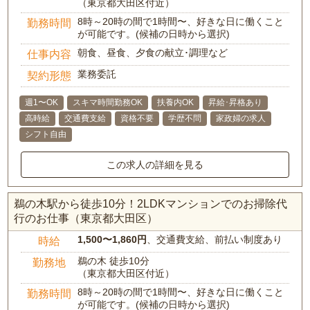
（東京都大田区付近）
8時～20時の間で1時間〜、好きな日に働くこと
勤務時間
が可能です。(候補の日時から選択)
朝食、昼食、夕食の献立･調理など
仕事内容
業務委託
契約形態
週1〜OK
スキマ時間勤務OK
扶養内OK
昇給･昇格あり
高時給
交通費支給
資格不要
学歴不問
家政婦の求人
シフト自由
この求人の詳細を見る
鵜の木駅から徒歩10分！2LDKマンションでのお掃除代
行のお仕事（東京都大田区）
1,500〜1,860円
、交通費支給、前払い制度あり
時給
鵜の木 徒歩10分
勤務地
（東京都大田区付近）
8時～20時の間で1時間〜、好きな日に働くこと
勤務時間
が可能です。(候補の日時から選択)