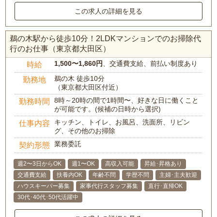
この求人の詳細を見る
鵜の木駅から徒歩10分！2LDKマンションでのお掃除代
行のお仕事（東京都大田区）
1,500〜1,860円
、交通費支給、前払い制度あり
時給
鵜の木 徒歩10分
勤務地
（東京都大田区付近）
8時～20時の間で1時間〜、好きな日に働くこと
勤務時間
が可能です。(候補の日時から選択)
キッチン、トイレ、お風呂、洗面所、リビン
仕事内容
グ、その他のお掃除
業務委託
契約形態
週2〜3日からOK
週1〜OK
高収入可能
昇給･昇格あり
交通費支給
扶養内OK
年齢不問
学歴不問
主婦･主夫歓迎
ハウスキーパー募集
家事代行スタッフ募集
直行･直帰OK
30代･40代･50代活躍中