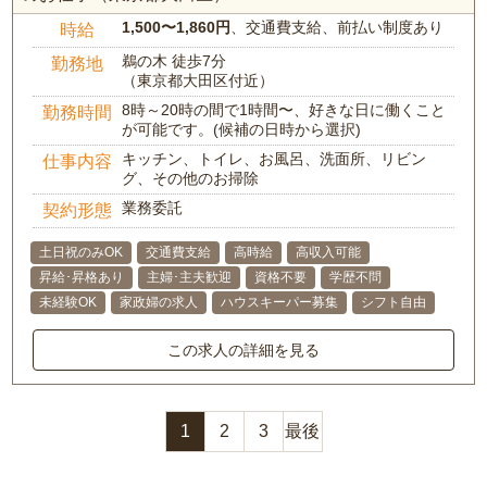
1,500〜1,860円
、交通費支給、前払い制度あり
時給
鵜の木 徒歩7分
勤務地
（東京都大田区付近）
8時～20時の間で1時間〜、好きな日に働くこと
勤務時間
が可能です。(候補の日時から選択)
キッチン、トイレ、お風呂、洗面所、リビン
仕事内容
グ、その他のお掃除
業務委託
契約形態
土日祝のみOK
交通費支給
高時給
高収入可能
昇給･昇格あり
主婦･主夫歓迎
資格不要
学歴不問
未経験OK
家政婦の求人
ハウスキーパー募集
シフト自由
この求人の詳細を見る
1
2
3
最後