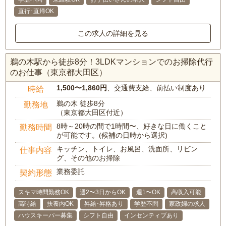
直行･直帰OK
この求人の詳細を見る
鵜の木駅から徒歩8分！3LDKマンションでのお掃除代行
のお仕事（東京都大田区）
1,500〜1,860円
、交通費支給、前払い制度あり
時給
鵜の木 徒歩8分
勤務地
（東京都大田区付近）
8時～20時の間で1時間〜、好きな日に働くこと
勤務時間
が可能です。(候補の日時から選択)
キッチン、トイレ、お風呂、洗面所、リビン
仕事内容
グ、その他のお掃除
業務委託
契約形態
スキマ時間勤務OK
週2〜3日からOK
週1〜OK
高収入可能
高時給
扶養内OK
昇給･昇格あり
学歴不問
家政婦の求人
ハウスキーパー募集
シフト自由
インセンティブあり