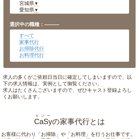
宮城県
▼
愛知県
▼
福井県
▼
岡山県
▼
選択中の職種：———
広島県
▼
すべて
沖縄県
▼
家事代行
お掃除代行
お料理代行
求人の多くがご依頼日当日に確定してしまいますので、以
下の求人情報は、実例として御覧ください。
求人はたくさんございますので、ぜひキャスト登録よろし
くお願いします。
カジー
CaSy
の家事代行とは
お客様に代わり「
お掃除
」や「
お料理
」を行うお仕事です。