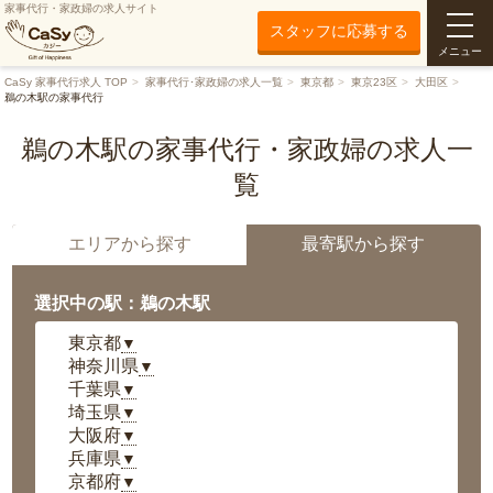
家事代行・家政婦の求人サイト
スタッフに応募する
メニュー
CaSy 家事代行求人 TOP
家事代行･家政婦の求人一覧
東京都
東京23区
大田区
鵜の木駅の家事代行
鵜の木駅の家事代行・家政婦の求人一
覧
エリアから探す
最寄駅から探す
選択中の駅：鵜の木駅
東京都
▼
神奈川県
▼
千葉県
▼
埼玉県
▼
大阪府
▼
兵庫県
▼
京都府
▼