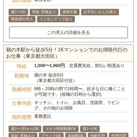
週1〜OK
昇給･昇格あり
資格不要
お手伝いさんの求人
家政婦の求人
インセンティブあり
この求人の詳細を見る
鵜の木駅から徒歩5分！1Kマンションでのお掃除代行の
お仕事（東京都大田区）
1,500〜1,860円
、交通費支給、前払い制度あり
時給
鵜の木 徒歩5分
勤務地
（東京都大田区付近）
8時～20時の間で1時間〜、好きな日に働くこと
勤務時間
が可能です。(候補の日時から選択)
キッチン、トイレ、お風呂、洗面所、リビン
仕事内容
グ、その他のお掃除
業務委託
契約形態
週2〜3日からOK
スキマ時間勤務OK
週1〜OK
昇給･昇格あり
ブランクOK
未経験OK
年齢不問
学歴不問