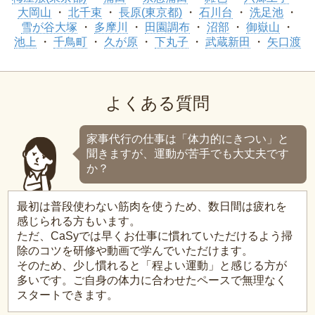
大岡山
北千束
長原(東京都)
石川台
洗足池
雪が谷大塚
多摩川
田園調布
沼部
御嶽山
池上
千鳥町
久が原
下丸子
武蔵新田
矢口渡
よくある質問
家事代行の仕事は「体力的にきつい」と
聞きますが、運動が苦手でも大丈夫です
か？
最初は普段使わない筋肉を使うため、数日間は疲れを
感じられる方もいます。
ただ、CaSyでは早くお仕事に慣れていただけるよう掃
除のコツを研修や動画で学んでいただけます。
そのため、少し慣れると「程よい運動」と感じる方が
多いです。ご自身の体力に合わせたペースで無理なく
スタートできます。