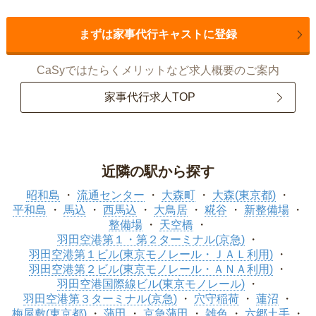
まずは家事代行キャストに登録
CaSyではたらくメリットなど求人概要のご案内
家事代行求人TOP
近隣の駅から探す
昭和島
流通センター
大森町
大森(東京都)
平和島
馬込
西馬込
大鳥居
糀谷
新整備場
整備場
天空橋
羽田空港第１・第２ターミナル(京急)
羽田空港第１ビル(東京モノレール・ＪＡＬ利用)
羽田空港第２ビル(東京モノレール・ＡＮＡ利用)
羽田空港国際線ビル(東京モノレール)
羽田空港第３ターミナル(京急)
穴守稲荷
蓮沼
梅屋敷(東京都)
蒲田
京急蒲田
雑色
六郷土手