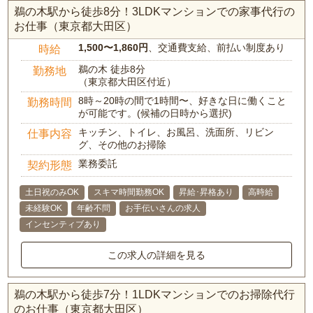
鵜の木駅から徒歩8分！3LDKマンションでの家事代行の
お仕事（東京都大田区）
1,500〜1,860円
、交通費支給、前払い制度あり
時給
鵜の木 徒歩8分
勤務地
（東京都大田区付近）
8時～20時の間で1時間〜、好きな日に働くこと
勤務時間
が可能です。(候補の日時から選択)
キッチン、トイレ、お風呂、洗面所、リビン
仕事内容
グ、その他のお掃除
業務委託
契約形態
土日祝のみOK
スキマ時間勤務OK
昇給･昇格あり
高時給
未経験OK
年齢不問
お手伝いさんの求人
インセンティブあり
この求人の詳細を見る
鵜の木駅から徒歩7分！1LDKマンションでのお掃除代行
のお仕事（東京都大田区）