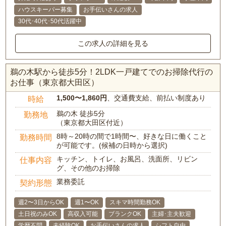
ハウスキーパー募集
お手伝いさんの求人
30代･40代･50代活躍中
この求人の詳細を見る
鵜の木駅から徒歩5分！2LDK一戸建てでのお掃除代行の
お仕事（東京都大田区）
1,500〜1,860円
、交通費支給、前払い制度あり
時給
鵜の木 徒歩5分
勤務地
（東京都大田区付近）
8時～20時の間で1時間〜、好きな日に働くこと
勤務時間
が可能です。(候補の日時から選択)
キッチン、トイレ、お風呂、洗面所、リビン
仕事内容
グ、その他のお掃除
業務委託
契約形態
週2〜3日からOK
週1〜OK
スキマ時間勤務OK
土日祝のみOK
高収入可能
ブランクOK
主婦･主夫歓迎
学歴不問
未経験OK
お手伝いさんの求人
シフト自由