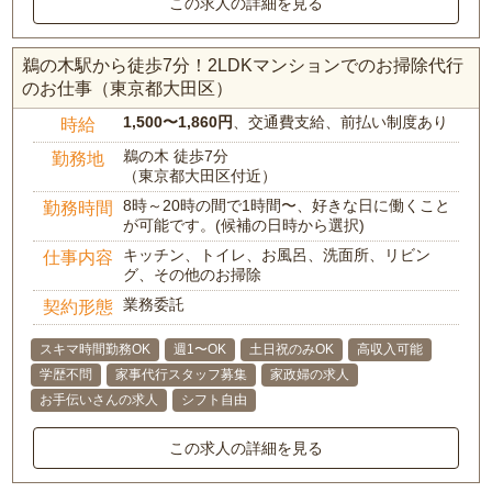
この求人の詳細を見る
鵜の木駅から徒歩7分！2LDKマンションでのお掃除代行
のお仕事（東京都大田区）
1,500〜1,860円
、交通費支給、前払い制度あり
時給
鵜の木 徒歩7分
勤務地
（東京都大田区付近）
8時～20時の間で1時間〜、好きな日に働くこと
勤務時間
が可能です。(候補の日時から選択)
キッチン、トイレ、お風呂、洗面所、リビン
仕事内容
グ、その他のお掃除
業務委託
契約形態
スキマ時間勤務OK
週1〜OK
土日祝のみOK
高収入可能
学歴不問
家事代行スタッフ募集
家政婦の求人
お手伝いさんの求人
シフト自由
この求人の詳細を見る