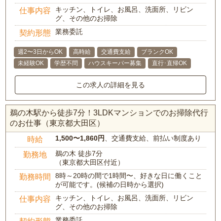
キッチン、トイレ、お風呂、洗面所、リビン
仕事内容
グ、その他のお掃除
業務委託
契約形態
週2〜3日からOK
高時給
交通費支給
ブランクOK
未経験OK
学歴不問
ハウスキーパー募集
直行･直帰OK
この求人の詳細を見る
鵜の木駅から徒歩7分！3LDKマンションでのお掃除代行
のお仕事（東京都大田区）
1,500〜1,860円
、交通費支給、前払い制度あり
時給
鵜の木 徒歩7分
勤務地
（東京都大田区付近）
8時～20時の間で1時間〜、好きな日に働くこと
勤務時間
が可能です。(候補の日時から選択)
キッチン、トイレ、お風呂、洗面所、リビン
仕事内容
グ、その他のお掃除
業務委託
契約形態