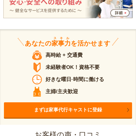
スキル
あなたの
家事力
を活かせます
高時給 + 交通費
未経験者OK！資格不要
好きな曜日·時間に働ける
主婦/主夫歓迎
まずは家事代行キャストに登録
お客様の声・口コミ