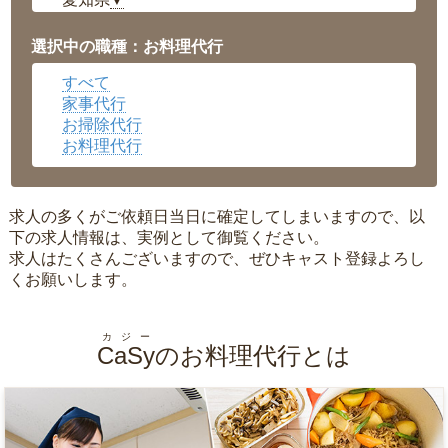
▼
福井県
▼
岡山県
▼
選択中の職種：お料理代行
広島県
▼
すべて
沖縄県
▼
家事代行
お掃除代行
お料理代行
求人の多くがご依頼日当日に確定してしまいますので、以
下の求人情報は、実例として御覧ください。
求人はたくさんございますので、ぜひキャスト登録よろし
くお願いします。
カジー
CaSy
のお料理代行とは