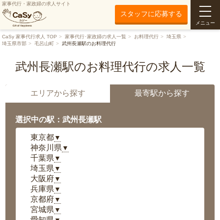
家事代行・家政婦の求人サイト
スタッフに応募する
メニュー
CaSy 家事代行求人 TOP
家事代行･家政婦の求人一覧
お料理代行
埼玉県
埼玉県市部
毛呂山町
武州長瀬駅のお料理代行
武州長瀬駅のお料理代行の求人一覧
エリアから探す
最寄駅から探す
選択中の駅：武州長瀬駅
東京都
▼
神奈川県
▼
千葉県
▼
埼玉県
▼
大阪府
▼
兵庫県
▼
京都府
▼
宮城県
▼
愛知県