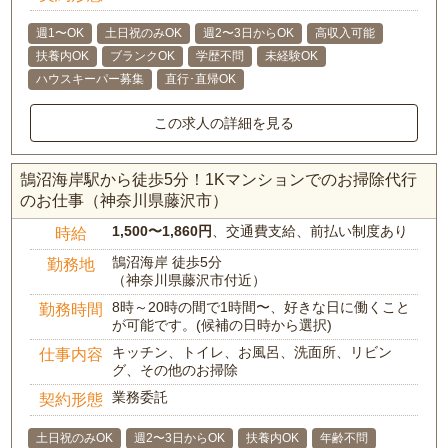
週1〜OK
土日祝のみOK
週2〜3日からOK
高収入可能
扶養内OK
ブランクOK
学歴不問
未経験OK
ハウスキーパー募集
直行･直帰OK
この求人の詳細を見る
鵠沼海岸駅から徒歩5分！1Kマンションでのお掃除代行
のお仕事（神奈川県藤沢市）
1,500〜1,860円
、交通費支給、前払い制度あり
時給
鵠沼海岸 徒歩5分
勤務地
（神奈川県藤沢市付近）
8時～20時の間で1時間〜、好きな日に働くこと
勤務時間
が可能です。(候補の日時から選択)
キッチン、トイレ、お風呂、洗面所、リビン
仕事内容
グ、その他のお掃除
業務委託
契約形態
土日祝のみOK
週2〜3日からOK
扶養内OK
年齢不問