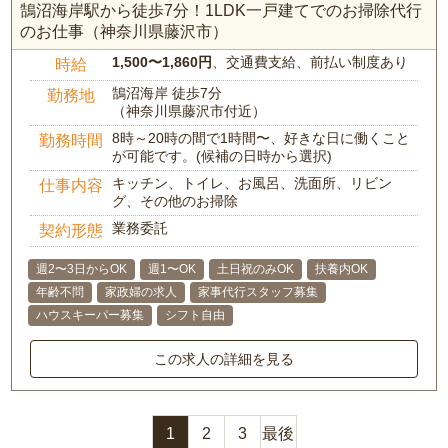
鵠沼海岸駅から徒歩7分！1LDK一戸建てでのお掃除代行
のお仕事（神奈川県藤沢市）
1,500〜1,860円
、交通費支給、前払い制度あり
時給
鵠沼海岸 徒歩7分
勤務地
（神奈川県藤沢市付近）
8時～20時の間で1時間〜、好きな日に働くこと
勤務時間
が可能です。(候補の日時から選択)
キッチン、トイレ、お風呂、洗面所、リビン
仕事内容
グ、その他のお掃除
業務委託
契約形態
週2〜3日からOK
週1〜OK
土日祝のみOK
扶養内OK
年齢不問
家政婦の求人
家事代行スタッフ募集
ハウスキーパー募集
シフト自由
この求人の詳細を見る
1
2
3
最後