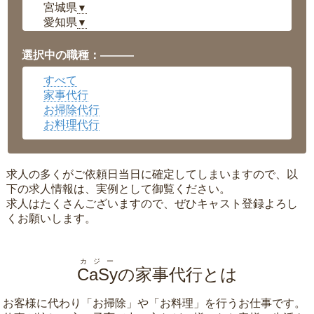
宮城県
▼
愛知県
▼
福井県
▼
岡山県
▼
選択中の職種：———
広島県
▼
すべて
沖縄県
▼
家事代行
お掃除代行
お料理代行
求人の多くがご依頼日当日に確定してしまいますので、以
下の求人情報は、実例として御覧ください。
求人はたくさんございますので、ぜひキャスト登録よろし
くお願いします。
カジー
CaSy
の家事代行とは
お客様に代わり「
お掃除
」や「
お料理
」を行うお仕事です。