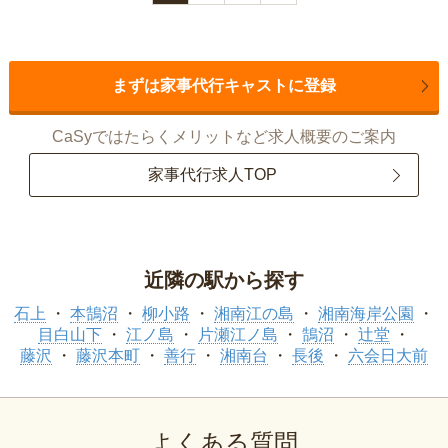
まずは家事代行キャストに登録
CaSyではたらくメリットなど求人概要のご案内
家事代行求人TOP
近隣の駅から探す
石上
本鵠沼
柳小路
湘南江の島
湘南海岸公園
目白山下
江ノ島
片瀬江ノ島
鵠沼
辻堂
藤沢
藤沢本町
善行
湘南台
長後
六会日大前
よくある質問