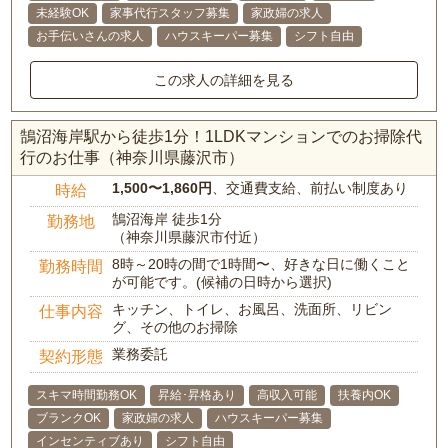
未経験OK
家事代行スタッフ募集
家政婦の求人
お手伝いさんの求人
ハウスキーパー募集
シフト自由
この求人の詳細を見る
鵠沼海岸駅から徒歩1分！1LDKマンションでのお掃除代
行のお仕事（神奈川県藤沢市）
1,500〜1,860円
、交通費支給、前払い制度あり
時給
鵠沼海岸 徒歩1分
勤務地
（神奈川県藤沢市付近）
8時～20時の間で1時間〜、好きな日に働くこと
勤務時間
が可能です。(候補の日時から選択)
キッチン、トイレ、お風呂、洗面所、リビン
仕事内容
グ、その他のお掃除
業務委託
契約形態
スキマ時間勤務OK
昇給･昇格あり
高収入可能
扶養内OK
ブランクOK
家政婦の求人
ハウスキーパー募集
インセンティブあり
シフト自由