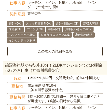
キッチン、トイレ、お風呂、洗面所、リビン
仕事内容
グ、その他のお掃除
業務委託
契約形態
週1〜OK
スキマ時間勤務OK
週2〜3日からOK
高収入可能
未経験OK
ブランクOK
年齢不問
お手伝いさんの求人
ハウスキーパー募集
家事代行スタッフ募集
家政婦の求人
インセンティブあり
この求人の詳細を見る
鵠沼海岸駅から徒歩10分！2LDKマンションでのお掃除
代行のお仕事（神奈川県藤沢市）
1,500〜1,860円
、交通費支給、前払い制度あり
時給
鵠沼海岸 徒歩10分
勤務地
（神奈川県藤沢市付近）
8時～20時の間で1時間〜、好きな日に働くこと
勤務時間
が可能です。(候補の日時から選択)
キッチン、トイレ、お風呂、洗面所、リビン
仕事内容