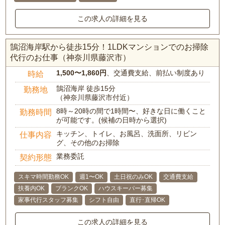
この求人の詳細を見る
鵠沼海岸駅から徒歩15分！1LDKマンションでのお掃除
代行のお仕事（神奈川県藤沢市）
1,500〜1,860円
、交通費支給、前払い制度あり
時給
鵠沼海岸 徒歩15分
勤務地
（神奈川県藤沢市付近）
8時～20時の間で1時間〜、好きな日に働くこと
勤務時間
が可能です。(候補の日時から選択)
キッチン、トイレ、お風呂、洗面所、リビン
仕事内容
グ、その他のお掃除
業務委託
契約形態
スキマ時間勤務OK
週1〜OK
土日祝のみOK
交通費支給
扶養内OK
ブランクOK
ハウスキーパー募集
家事代行スタッフ募集
シフト自由
直行･直帰OK
この求人の詳細を見る