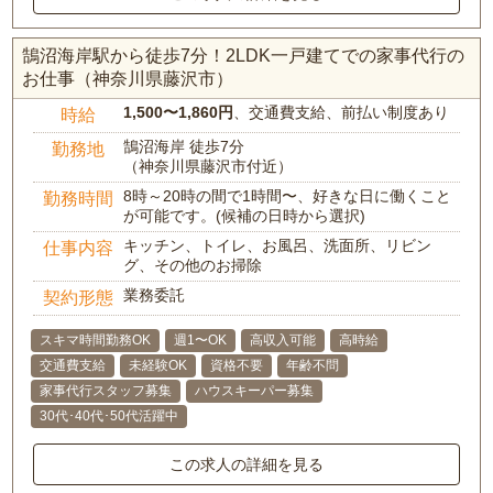
鵠沼海岸駅から徒歩7分！2LDK一戸建てでの家事代行の
お仕事（神奈川県藤沢市）
1,500〜1,860円
、交通費支給、前払い制度あり
時給
鵠沼海岸 徒歩7分
勤務地
（神奈川県藤沢市付近）
8時～20時の間で1時間〜、好きな日に働くこと
勤務時間
が可能です。(候補の日時から選択)
キッチン、トイレ、お風呂、洗面所、リビン
仕事内容
グ、その他のお掃除
業務委託
契約形態
スキマ時間勤務OK
週1〜OK
高収入可能
高時給
交通費支給
未経験OK
資格不要
年齢不問
家事代行スタッフ募集
ハウスキーパー募集
30代･40代･50代活躍中
この求人の詳細を見る