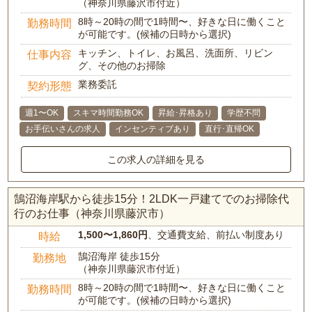
（神奈川県藤沢市付近）
8時～20時の間で1時間〜、好きな日に働くこと
勤務時間
が可能です。(候補の日時から選択)
キッチン、トイレ、お風呂、洗面所、リビン
仕事内容
グ、その他のお掃除
業務委託
契約形態
週1〜OK
スキマ時間勤務OK
昇給･昇格あり
学歴不問
お手伝いさんの求人
インセンティブあり
直行･直帰OK
この求人の詳細を見る
鵠沼海岸駅から徒歩15分！2LDK一戸建てでのお掃除代
行のお仕事（神奈川県藤沢市）
1,500〜1,860円
、交通費支給、前払い制度あり
時給
鵠沼海岸 徒歩15分
勤務地
（神奈川県藤沢市付近）
8時～20時の間で1時間〜、好きな日に働くこと
勤務時間
が可能です。(候補の日時から選択)