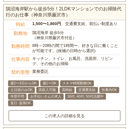
鵠沼海岸駅から徒歩5分！2LDKマンションでのお掃除代
行のお仕事（神奈川県藤沢市）
1,500〜1,860円
、交通費支給、前払い制度あり
時給
鵠沼海岸 徒歩5分
勤務地
（神奈川県藤沢市付近）
8時～20時の間で1時間〜、好きな日に働くこと
勤務時間
が可能です。(候補の日時から選択)
キッチン、トイレ、お風呂、洗面所、リビン
仕事内容
グ、その他のお掃除
業務委託
契約形態
週2〜3日からOK
週1〜OK
スキマ時間勤務OK
土日祝のみOK
高収入可能
高時給
交通費支給
扶養内OK
学歴不問
お手伝いさんの求人
30代･40代･50代活躍中
直行･直帰OK
この求人の詳細を見る