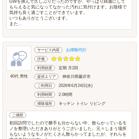
GWを挟んで久しぶりだったのですが、やっぱり綺麗にして
もらえると気になってなかった汚れに気付けます。お陰様で
気持ち良く過ごすことができています。
いつもありがとうございます。
また...
お掃除代行
サービス内容
評価
定期 月2回
利用頻度
40代 男性
神奈川県藤沢市
提供エリア
2026年6月24日(水)
ご利用日
2.0時間
利用時間
キッチン トイレ リビング
掃除場所
ご感想
初回訪問でしたので勝手も分からない中、散らかっているモ
ノを整理いただきありがとうございました。元々しまう場所
もないようなモノがたくさん散らかってましたが、それらを