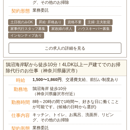
グ、その他のお掃除
業務委託
契約形態
土日祝のみOK
昇給･昇格あり
資格不要
主婦･主夫歓迎
家事代行スタッフ募集
家政婦の求人
ハウスキーパー募集
インセンティブあり
この求人の詳細を見る
鵠沼海岸駅から徒歩10分！4LDK以上一戸建てでのお掃
除代行のお仕事（神奈川県藤沢市）
1,500〜1,860円
、交通費支給、前払い制度あり
時給
鵠沼海岸 徒歩10分
勤務地
（神奈川県藤沢市付近）
8時～20時の間で1時間〜、好きな日に働くこと
勤務時間
が可能です。(候補の日時から選択)
キッチン、トイレ、お風呂、洗面所、リビン
仕事内容
グ、その他のお掃除
業務委託
契約形態