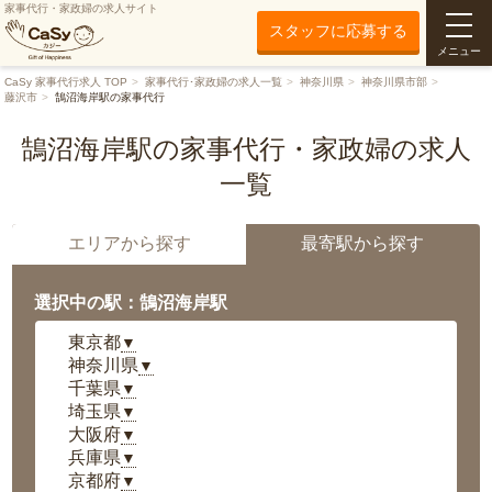
家事代行・家政婦の求人サイト
スタッフに応募する
メニュー
CaSy 家事代行求人 TOP
家事代行･家政婦の求人一覧
神奈川県
神奈川県市部
藤沢市
鵠沼海岸駅の家事代行
鵠沼海岸駅の家事代行・家政婦の求人
一覧
エリアから探す
最寄駅から探す
選択中の駅：鵠沼海岸駅
東京都
▼
神奈川県
▼
千葉県
▼
埼玉県
▼
大阪府
▼
兵庫県
▼
京都府
▼