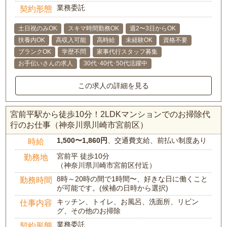
業務委託
契約形態
土日祝のみOK
スキマ時間勤務OK
週2〜3日からOK
扶養内OK
高収入可能
高時給
未経験OK
資格不要
ブランクOK
学歴不問
家事代行スタッフ募集
お手伝いさんの求人
30代･40代･50代活躍中
この求人の詳細を見る
宮前平駅から徒歩10分！2LDKマンションでのお掃除代
行のお仕事（神奈川県川崎市宮前区）
1,500〜1,860円
、交通費支給、前払い制度あり
時給
宮前平 徒歩10分
勤務地
（神奈川県川崎市宮前区付近）
8時～20時の間で1時間〜、好きな日に働くこと
勤務時間
が可能です。(候補の日時から選択)
キッチン、トイレ、お風呂、洗面所、リビン
仕事内容
グ、その他のお掃除
業務委託
契約形態