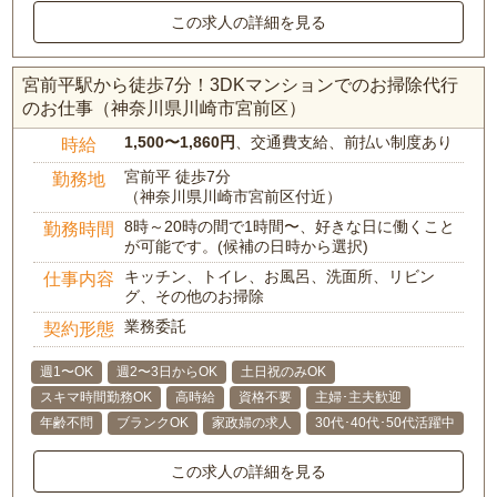
この求人の詳細を見る
宮前平駅から徒歩7分！3DKマンションでのお掃除代行
のお仕事（神奈川県川崎市宮前区）
1,500〜1,860円
、交通費支給、前払い制度あり
時給
宮前平 徒歩7分
勤務地
（神奈川県川崎市宮前区付近）
8時～20時の間で1時間〜、好きな日に働くこと
勤務時間
が可能です。(候補の日時から選択)
キッチン、トイレ、お風呂、洗面所、リビン
仕事内容
グ、その他のお掃除
業務委託
契約形態
週1〜OK
週2〜3日からOK
土日祝のみOK
スキマ時間勤務OK
高時給
資格不要
主婦･主夫歓迎
年齢不問
ブランクOK
家政婦の求人
30代･40代･50代活躍中
この求人の詳細を見る