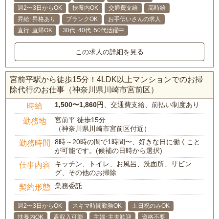
週2〜3日からOK
扶養内OK
交通費支給
高時給
昇給･昇格あり
ブランクOK
お手伝いさんの求人
直行･直帰OK
30代･40代･50代活躍中
この求人の詳細を見る
宮前平駅から徒歩15分！4LDK以上マンションでのお掃
除代行のお仕事（神奈川県川崎市宮前区）
1,500〜1,860円
、交通費支給、前払い制度あり
時給
宮前平 徒歩15分
勤務地
（神奈川県川崎市宮前区付近）
8時～20時の間で1時間〜、好きな日に働くこと
勤務時間
が可能です。(候補の日時から選択)
キッチン、トイレ、お風呂、洗面所、リビン
仕事内容
グ、その他のお掃除
業務委託
契約形態
週2〜3日からOK
スキマ時間勤務OK
土日祝のみOK
扶養内OK
高収入可能
主婦･主夫歓迎
資格不要