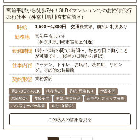
宮前平駅から徒歩7分！3LDKマンションでのお掃除代行
のお仕事（神奈川県川崎市宮前区）
1,500〜1,860円
、交通費支給、前払い制度あり
時給
宮前平 徒歩7分
勤務地
（神奈川県川崎市宮前区付近）
8時～20時の間で1時間〜、好きな日に働くこと
勤務時間
が可能です。(候補の日時から選択)
キッチン、トイレ、お風呂、洗面所、リビン
仕事内容
グ、その他のお掃除
業務委託
契約形態
週2〜3日からOK
扶養内OK
昇給･昇格あり
学歴不問
未経験OK
年齢不問
主婦･主夫歓迎
家事代行スタッフ募集
ハウスキーパー募集
直行･直帰OK
この求人の詳細を見る