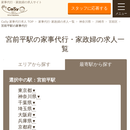
家事代行・家政婦の求人サイト
スタッフに応募する
メニュー
CaSy 家事代行求人 TOP
家事代行･家政婦の求人一覧
神奈川県
川崎市
宮前区
宮前平駅の家事代行
宮前平駅の家事代行・家政婦の求人一
覧
エリアから探す
最寄駅から探す
選択中の駅：宮前平駅
東京都
▼
神奈川県
▼
千葉県
▼
埼玉県
▼
大阪府
▼
兵庫県
▼
京都府
▼