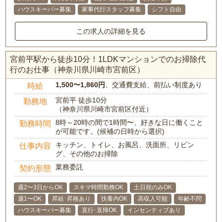
ハウスキーパー募集
家事代行スタッフ募集
シフト自由
この求人の詳細を見る
宮前平駅から徒歩10分！1LDKマンションでのお掃除代
行のお仕事（神奈川県川崎市宮前区）
1,500〜1,860円
、交通費支給、前払い制度あり
時給
宮前平 徒歩10分
勤務地
（神奈川県川崎市宮前区付近）
8時～20時の間で1時間〜、好きな日に働くこと
勤務時間
が可能です。(候補の日時から選択)
キッチン、トイレ、お風呂、洗面所、リビン
仕事内容
グ、その他のお掃除
業務委託
契約形態
週2〜3日からOK
スキマ時間勤務OK
土日祝のみOK
週1〜OK
昇給･昇格あり
扶養内OK
高収入可能
年齢不問
ハウスキーパー募集
直行･直帰OK
インセンティブあり