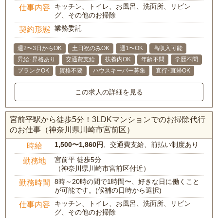
キッチン、トイレ、お風呂、洗面所、リビン
仕事内容
グ、その他のお掃除
業務委託
契約形態
週2〜3日からOK
土日祝のみOK
週1〜OK
高収入可能
昇給･昇格あり
交通費支給
扶養内OK
年齢不問
学歴不問
ブランクOK
資格不要
ハウスキーパー募集
直行･直帰OK
この求人の詳細を見る
宮前平駅から徒歩5分！3LDKマンションでのお掃除代行
のお仕事（神奈川県川崎市宮前区）
1,500〜1,860円
、交通費支給、前払い制度あり
時給
宮前平 徒歩5分
勤務地
（神奈川県川崎市宮前区付近）
8時～20時の間で1時間〜、好きな日に働くこと
勤務時間
が可能です。(候補の日時から選択)
キッチン、トイレ、お風呂、洗面所、リビン
仕事内容
グ、その他のお掃除