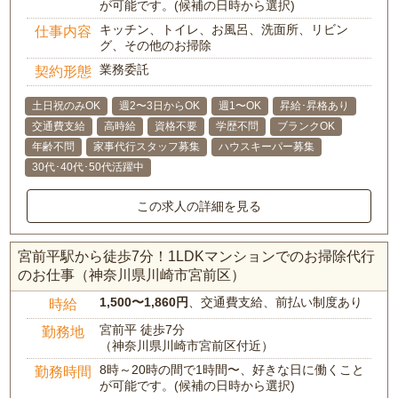
が可能です。(候補の日時から選択)
キッチン、トイレ、お風呂、洗面所、リビン
仕事内容
グ、その他のお掃除
業務委託
契約形態
土日祝のみOK
週2〜3日からOK
週1〜OK
昇給･昇格あり
交通費支給
高時給
資格不要
学歴不問
ブランクOK
年齢不問
家事代行スタッフ募集
ハウスキーパー募集
30代･40代･50代活躍中
この求人の詳細を見る
宮前平駅から徒歩7分！1LDKマンションでのお掃除代行
のお仕事（神奈川県川崎市宮前区）
1,500〜1,860円
、交通費支給、前払い制度あり
時給
宮前平 徒歩7分
勤務地
（神奈川県川崎市宮前区付近）
8時～20時の間で1時間〜、好きな日に働くこと
勤務時間
が可能です。(候補の日時から選択)