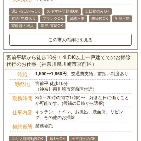
週2〜3日からOK
スキマ時間勤務OK
土日祝のみOK
昇給･昇格あり
ブランクOK
資格不要
未経験OK
学歴不問
家政婦の求人
直行･直帰OK
この求人の詳細を見る
宮前平駅から徒歩10分！4LDK以上一戸建てでのお掃除
代行のお仕事（神奈川県川崎市宮前区）
1,500〜1,860円
、交通費支給、前払い制度あり
時給
宮前平 徒歩10分
勤務地
（神奈川県川崎市宮前区付近）
8時～20時の間で1時間〜、好きな日に働くこと
勤務時間
が可能です。(候補の日時から選択)
キッチン、トイレ、お風呂、洗面所、リビン
仕事内容
グ、その他のお掃除
業務委託
契約形態
スキマ時間勤務OK
週1〜OK
土日祝のみOK