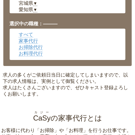
宮城県
▼
愛知県
▼
福井県
▼
岡山県
▼
選択中の職種：———
広島県
▼
すべて
沖縄県
▼
家事代行
お掃除代行
お料理代行
求人の多くがご依頼日当日に確定してしまいますので、以
下の求人情報は、実例として御覧ください。
求人はたくさんございますので、ぜひキャスト登録よろし
くお願いします。
カジー
CaSy
の家事代行とは
お客様に代わり「
お掃除
」や「
お料理
」を行うお仕事です。