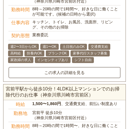
（神奈川県川崎市宮前区付近）
8時～20時の間で1時間〜、好きな日に働くこと
勤務時間
が可能です。(候補の日時から選択)
キッチン、トイレ、お風呂、洗面所、リビン
仕事内容
グ、その他のお掃除
業務委託
契約形態
週2〜3日からOK
週1〜OK
土日祝のみOK
交通費支給
高時給
扶養内OK
ブランクOK
家事代行スタッフ募集
家政婦の求人
インセンティブあり
シフト自由
この求人の詳細を見る
宮前平駅から徒歩10分！4LDK以上マンションでのお掃
除代行のお仕事（神奈川県川崎市宮前区）
1,500〜1,860円
、交通費支給、前払い制度あり
時給
宮前平 徒歩10分
勤務地
（神奈川県川崎市宮前区付近）
8時～20時の間で1時間〜、好きな日に働くこと
勤務時間