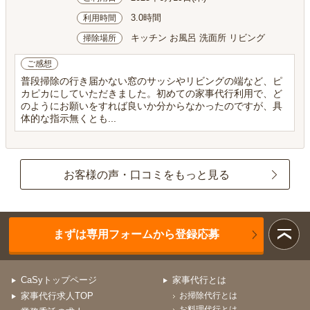
3.0時間
利用時間
キッチン お風呂 洗面所 リビング
掃除場所
ご感想
普段掃除の行き届かない窓のサッシやリビングの端など、ピ
カピカにしていただきました。初めての家事代行利用で、ど
のようにお願いをすれば良いか分からなかったのですが、具
体的な指示無くとも...
お客様の声・口コミをもっと見る
まずは専用フォームから登録応募
CaSyトップページ
家事代行とは
家事代行求人TOP
お掃除代行とは
お料理代行とは