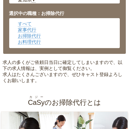
▼
福井県
▼
岡山県
▼
選択中の職種：お掃除代行
広島県
▼
すべて
沖縄県
▼
家事代行
お掃除代行
お料理代行
求人の多くがご依頼日当日に確定してしまいますので、以
下の求人情報は、実例として御覧ください。
求人はたくさんございますので、ぜひキャスト登録よろし
くお願いします。
カジー
CaSy
のお掃除代行とは