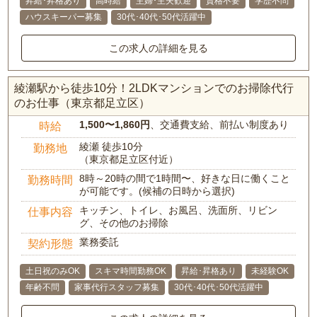
昇給･昇格あり
高時給
主婦･主夫歓迎
資格不要
学歴不問
ハウスキーパー募集
30代･40代･50代活躍中
この求人の詳細を見る
綾瀬駅から徒歩10分！2LDKマンションでのお掃除代行
のお仕事（東京都足立区）
1,500〜1,860円
、交通費支給、前払い制度あり
時給
綾瀬 徒歩10分
勤務地
（東京都足立区付近）
8時～20時の間で1時間〜、好きな日に働くこと
勤務時間
が可能です。(候補の日時から選択)
キッチン、トイレ、お風呂、洗面所、リビン
仕事内容
グ、その他のお掃除
業務委託
契約形態
土日祝のみOK
スキマ時間勤務OK
昇給･昇格あり
未経験OK
年齢不問
家事代行スタッフ募集
30代･40代･50代活躍中