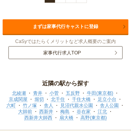
まずは家事代行キャストに登録
CaSyではたらくメリットなど求人概要のご案内
家事代行求人TOP
近隣の駅から探す
北綾瀬
青井
小菅
五反野
牛田(東京都)
京成関屋
堀切
北千住
千住大橋
足立小台
六町
竹ノ塚
舎人
見沼代親水公園
舎人公園
大師前
西新井
梅島
谷在家
江北
西新井大師西
扇大橋
高野(東京都)