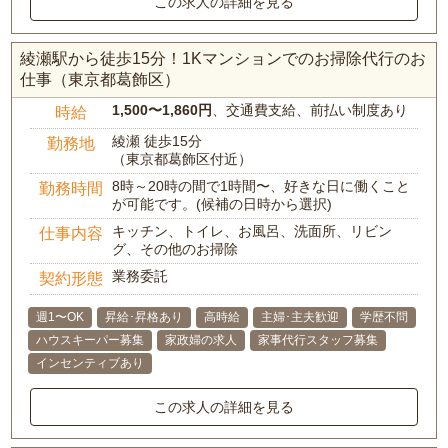
この求人の詳細を見る
綾瀬駅から徒歩15分！1Kマンションでのお掃除代行のお
仕事（東京都葛飾区）
1,500〜1,860円
、交通費支給、前払い制度あり
時給
綾瀬 徒歩15分
勤務地
（東京都葛飾区付近）
8時～20時の間で1時間〜、好きな日に働くこと
勤務時間
が可能です。(候補の日時から選択)
キッチン、トイレ、お風呂、洗面所、リビン
仕事内容
グ、その他のお掃除
業務委託
契約形態
週1〜OK
昇給･昇格あり
高時給
主婦･主夫歓迎
学歴不問
ハウスキーパー募集
家政婦の求人
家事代行スタッフ募集
インセンティブあり
この求人の詳細を見る