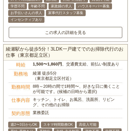
学歴不問
年齢不問
家政婦の求人
ハウスキーパー募集
お手伝いさんの求人
家事代行スタッフ募集
インセンティブあり
この求人の詳細を見る
綾瀬駅から徒歩5分！3LDK一戸建てでのお掃除代行のお
仕事（東京都足立区）
1,500〜1,860円
、交通費支給、前払い制度あり
時給
綾瀬 徒歩5分
勤務地
（東京都足立区付近）
8時～20時の間で1時間〜、好きな日に働くこと
勤務時間
が可能です。(候補の日時から選択)
キッチン、トイレ、お風呂、洗面所、リビン
仕事内容
グ、その他のお掃除
業務委託
契約形態
週2〜3日からOK
スキマ時間勤務OK
高収入可能