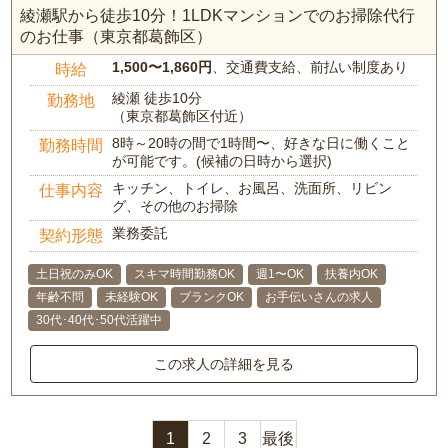
綾瀬駅から徒歩10分！1LDKマンションでのお掃除代行
のお仕事（東京都葛飾区）
1,500〜1,860円
、交通費支給、前払い制度あり
時給
綾瀬 徒歩10分
勤務地
（東京都葛飾区付近）
8時～20時の間で1時間〜、好きな日に働くこと
勤務時間
が可能です。(候補の日時から選択)
キッチン、トイレ、お風呂、洗面所、リビン
仕事内容
グ、その他のお掃除
業務委託
契約形態
土日祝のみOK
スキマ時間勤務OK
週1〜OK
扶養内OK
年齢不問
未経験OK
ブランクOK
お手伝いさんの求人
30代･40代･50代活躍中
この求人の詳細を見る
1
2
3
最後