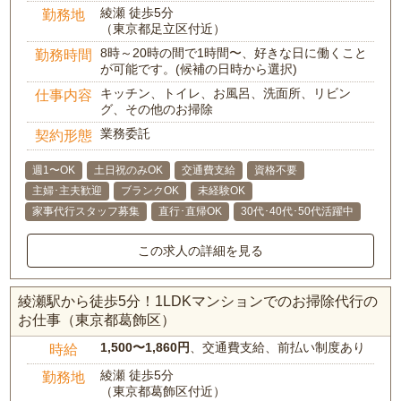
綾瀬 徒歩5分
勤務地
（東京都足立区付近）
8時～20時の間で1時間〜、好きな日に働くこと
勤務時間
が可能です。(候補の日時から選択)
キッチン、トイレ、お風呂、洗面所、リビン
仕事内容
グ、その他のお掃除
業務委託
契約形態
週1〜OK
土日祝のみOK
交通費支給
資格不要
主婦･主夫歓迎
ブランクOK
未経験OK
家事代行スタッフ募集
直行･直帰OK
30代･40代･50代活躍中
この求人の詳細を見る
綾瀬駅から徒歩5分！1LDKマンションでのお掃除代行の
お仕事（東京都葛飾区）
1,500〜1,860円
、交通費支給、前払い制度あり
時給
綾瀬 徒歩5分
勤務地
（東京都葛飾区付近）