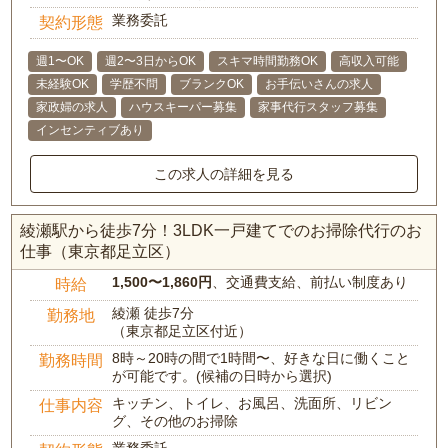
業務委託
契約形態
週1〜OK
週2〜3日からOK
スキマ時間勤務OK
高収入可能
未経験OK
学歴不問
ブランクOK
お手伝いさんの求人
家政婦の求人
ハウスキーパー募集
家事代行スタッフ募集
インセンティブあり
この求人の詳細を見る
綾瀬駅から徒歩7分！3LDK一戸建てでのお掃除代行のお
仕事（東京都足立区）
1,500〜1,860円
、交通費支給、前払い制度あり
時給
綾瀬 徒歩7分
勤務地
（東京都足立区付近）
8時～20時の間で1時間〜、好きな日に働くこと
勤務時間
が可能です。(候補の日時から選択)
キッチン、トイレ、お風呂、洗面所、リビン
仕事内容
グ、その他のお掃除