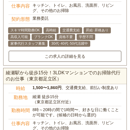
キッチン、トイレ、お風呂、洗面所、リビン
仕事内容
グ、その他のお掃除
業務委託
契約形態
スキマ時間勤務OK
高時給
交通費支給
昇給･昇格あり
高収入可能
ブランクOK
資格不要
学歴不問
家事代行スタッフ募集
30代･40代･50代活躍中
この求人の詳細を見る
綾瀬駅から徒歩15分！3LDKマンションでのお掃除代行
のお仕事（東京都足立区）
1,500〜1,860円
、交通費支給、前払い制度あり
時給
綾瀬 徒歩15分
勤務地
（東京都足立区付近）
8時～20時の間で1時間〜、好きな日に働くこと
勤務時間
が可能です。(候補の日時から選択)
キッチン、トイレ、お風呂、洗面所、リビン
仕事内容
グ、その他のお掃除