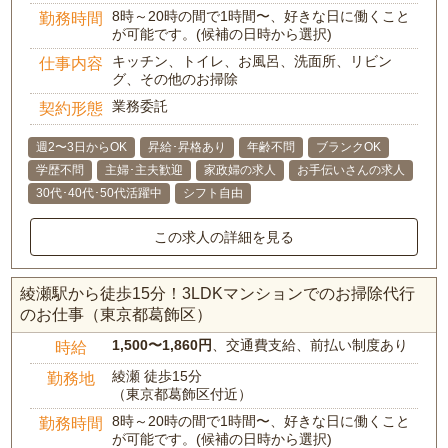
8時～20時の間で1時間〜、好きな日に働くこと
勤務時間
が可能です。(候補の日時から選択)
キッチン、トイレ、お風呂、洗面所、リビン
仕事内容
グ、その他のお掃除
業務委託
契約形態
週2〜3日からOK
昇給･昇格あり
年齢不問
ブランクOK
学歴不問
主婦･主夫歓迎
家政婦の求人
お手伝いさんの求人
30代･40代･50代活躍中
シフト自由
この求人の詳細を見る
綾瀬駅から徒歩15分！3LDKマンションでのお掃除代行
のお仕事（東京都葛飾区）
1,500〜1,860円
、交通費支給、前払い制度あり
時給
綾瀬 徒歩15分
勤務地
（東京都葛飾区付近）
8時～20時の間で1時間〜、好きな日に働くこと
勤務時間
が可能です。(候補の日時から選択)