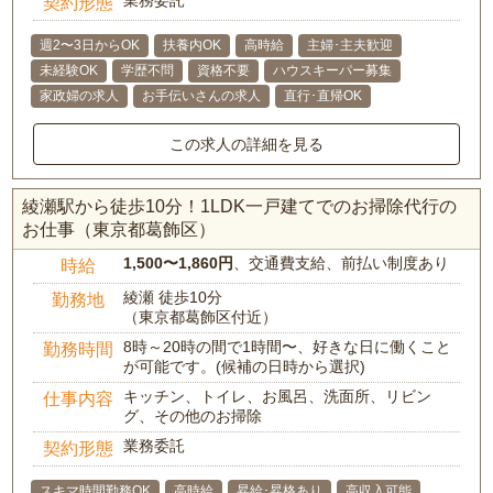
業務委託
契約形態
週2〜3日からOK
扶養内OK
高時給
主婦･主夫歓迎
未経験OK
学歴不問
資格不要
ハウスキーパー募集
家政婦の求人
お手伝いさんの求人
直行･直帰OK
この求人の詳細を見る
綾瀬駅から徒歩10分！1LDK一戸建てでのお掃除代行の
お仕事（東京都葛飾区）
1,500〜1,860円
、交通費支給、前払い制度あり
時給
綾瀬 徒歩10分
勤務地
（東京都葛飾区付近）
8時～20時の間で1時間〜、好きな日に働くこと
勤務時間
が可能です。(候補の日時から選択)
キッチン、トイレ、お風呂、洗面所、リビン
仕事内容
グ、その他のお掃除
業務委託
契約形態
スキマ時間勤務OK
高時給
昇給･昇格あり
高収入可能