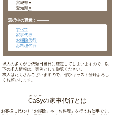
宮城県
▼
愛知県
▼
福井県
▼
岡山県
▼
選択中の職種：———
広島県
▼
すべて
沖縄県
▼
家事代行
お掃除代行
お料理代行
求人の多くがご依頼日当日に確定してしまいますので、以
下の求人情報は、実例として御覧ください。
求人はたくさんございますので、ぜひキャスト登録よろし
くお願いします。
カジー
CaSy
の家事代行とは
お客様に代わり「
お掃除
」や「
お料理
」を行うお仕事です。