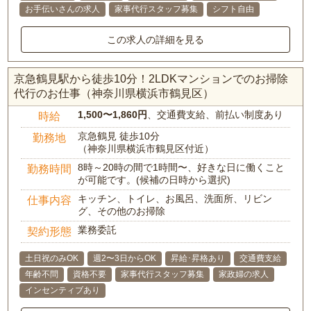
お手伝いさんの求人
家事代行スタッフ募集
シフト自由
この求人の詳細を見る
京急鶴見駅から徒歩10分！2LDKマンションでのお掃除
代行のお仕事（神奈川県横浜市鶴見区）
1,500〜1,860円
、交通費支給、前払い制度あり
時給
京急鶴見 徒歩10分
勤務地
（神奈川県横浜市鶴見区付近）
8時～20時の間で1時間〜、好きな日に働くこと
勤務時間
が可能です。(候補の日時から選択)
キッチン、トイレ、お風呂、洗面所、リビン
仕事内容
グ、その他のお掃除
業務委託
契約形態
土日祝のみOK
週2〜3日からOK
昇給･昇格あり
交通費支給
年齢不問
資格不要
家事代行スタッフ募集
家政婦の求人
インセンティブあり