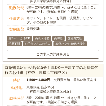
（神奈川県横浜市鶴見区付近）
8時～20時の間で1時間〜、好きな日に働くこと
勤務時間
が可能です。(候補の日時から選択)
キッチン、トイレ、お風呂、洗面所、リビン
仕事内容
グ、その他のお掃除
業務委託
契約形態
週2〜3日からOK
高収入可能
高時給
交通費支給
学歴不問
お手伝いさんの求人
30代･40代･50代活躍中
この求人の詳細を見る
京急鶴見駅から徒歩15分！3LDK一戸建てでのお掃除代
行のお仕事（神奈川県横浜市鶴見区）
1,500〜1,860円
、交通費支給、前払い制度あり
時給
京急鶴見 徒歩15分
勤務地
（神奈川県横浜市鶴見区付近）
8時～20時の間で1時間〜、好きな日に働くこと
勤務時間
が可能です。(候補の日時から選択)