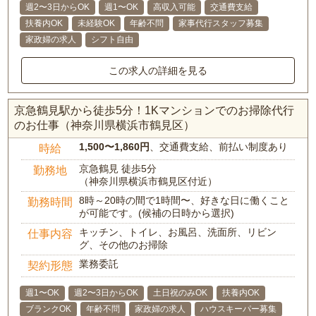
週2〜3日からOK
週1〜OK
高収入可能
交通費支給
扶養内OK
未経験OK
年齢不問
家事代行スタッフ募集
家政婦の求人
シフト自由
この求人の詳細を見る
京急鶴見駅から徒歩5分！1Kマンションでのお掃除代行
のお仕事（神奈川県横浜市鶴見区）
1,500〜1,860円
、交通費支給、前払い制度あり
時給
京急鶴見 徒歩5分
勤務地
（神奈川県横浜市鶴見区付近）
8時～20時の間で1時間〜、好きな日に働くこと
勤務時間
が可能です。(候補の日時から選択)
キッチン、トイレ、お風呂、洗面所、リビン
仕事内容
グ、その他のお掃除
業務委託
契約形態
週1〜OK
週2〜3日からOK
土日祝のみOK
扶養内OK
ブランクOK
年齢不問
家政婦の求人
ハウスキーパー募集