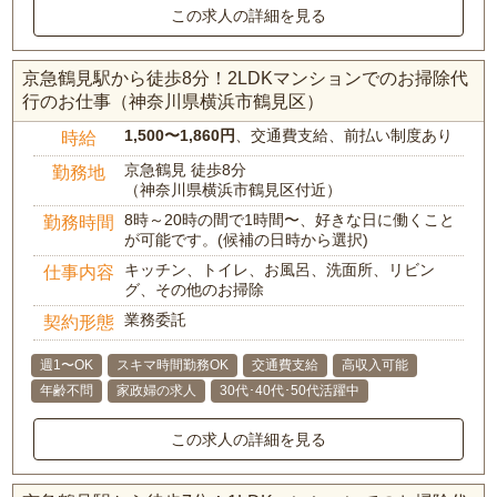
この求人の詳細を見る
京急鶴見駅から徒歩8分！2LDKマンションでのお掃除代
行のお仕事（神奈川県横浜市鶴見区）
1,500〜1,860円
、交通費支給、前払い制度あり
時給
京急鶴見 徒歩8分
勤務地
（神奈川県横浜市鶴見区付近）
8時～20時の間で1時間〜、好きな日に働くこと
勤務時間
が可能です。(候補の日時から選択)
キッチン、トイレ、お風呂、洗面所、リビン
仕事内容
グ、その他のお掃除
業務委託
契約形態
週1〜OK
スキマ時間勤務OK
交通費支給
高収入可能
年齢不問
家政婦の求人
30代･40代･50代活躍中
この求人の詳細を見る