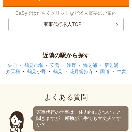
CaSyではたらくメリットなど求人概要のご案内
家事代行求人TOP
近隣の駅から探す
矢向
鶴見市場
安善
浅野
海芝浦
新芝浦
弁天橋
鶴見小野
鶴見
花月総持寺
国道
生麦
よくある質問
家事代行の仕事は「体力的にきつい」と
聞きますが、運動が苦手でも大丈夫です
か？