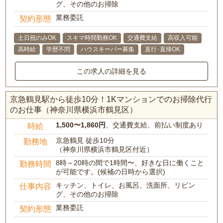
グ、その他のお掃除
業務委託
契約形態
土日祝のみOK
スキマ時間勤務OK
交通費支給
高収入可能
高時給
学歴不問
ハウスキーパー募集
直行･直帰OK
この求人の詳細を見る
京急鶴見駅から徒歩10分！1Kマンションでのお掃除代行
のお仕事（神奈川県横浜市鶴見区）
1,500〜1,860円
、交通費支給、前払い制度あり
時給
京急鶴見 徒歩10分
勤務地
（神奈川県横浜市鶴見区付近）
8時～20時の間で1時間〜、好きな日に働くこと
勤務時間
が可能です。(候補の日時から選択)
キッチン、トイレ、お風呂、洗面所、リビン
仕事内容
グ、その他のお掃除
業務委託
契約形態