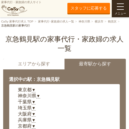
家事代行・家政婦の求人サイト
スタッフに応募する
メニュー
CaSy 家事代行求人 TOP
家事代行･家政婦の求人一覧
神奈川県
横浜市
鶴見区
京急鶴見駅の家事代行
京急鶴見駅の家事代行・家政婦の求人
一覧
エリアから探す
最寄駅から探す
選択中の駅：京急鶴見駅
東京都
▼
神奈川県
▼
千葉県
▼
埼玉県
▼
大阪府
▼
兵庫県
▼
京都府
▼