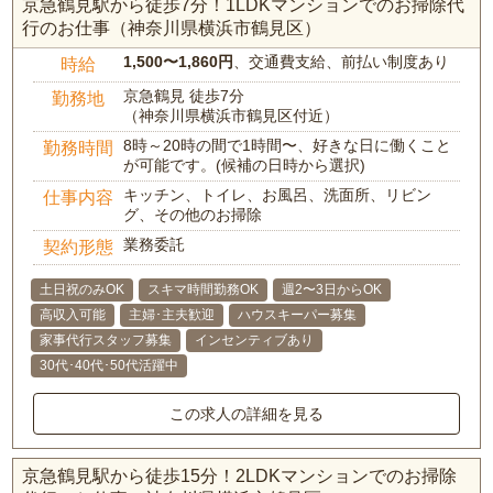
京急鶴見駅から徒歩7分！1LDKマンションでのお掃除代
行のお仕事（神奈川県横浜市鶴見区）
1,500〜1,860円
、交通費支給、前払い制度あり
時給
京急鶴見 徒歩7分
勤務地
（神奈川県横浜市鶴見区付近）
8時～20時の間で1時間〜、好きな日に働くこと
勤務時間
が可能です。(候補の日時から選択)
キッチン、トイレ、お風呂、洗面所、リビン
仕事内容
グ、その他のお掃除
業務委託
契約形態
土日祝のみOK
スキマ時間勤務OK
週2〜3日からOK
高収入可能
主婦･主夫歓迎
ハウスキーパー募集
家事代行スタッフ募集
インセンティブあり
30代･40代･50代活躍中
この求人の詳細を見る
京急鶴見駅から徒歩15分！2LDKマンションでのお掃除