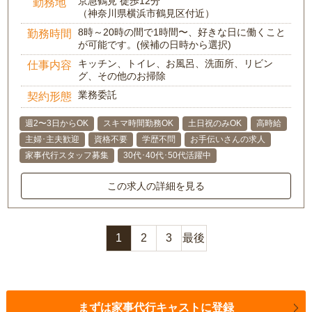
京急鶴見 徒歩12分
勤務地
（神奈川県横浜市鶴見区付近）
8時～20時の間で1時間〜、好きな日に働くこと
勤務時間
が可能です。(候補の日時から選択)
キッチン、トイレ、お風呂、洗面所、リビン
仕事内容
グ、その他のお掃除
業務委託
契約形態
週2〜3日からOK
スキマ時間勤務OK
土日祝のみOK
高時給
主婦･主夫歓迎
資格不要
学歴不問
お手伝いさんの求人
家事代行スタッフ募集
30代･40代･50代活躍中
この求人の詳細を見る
1
2
3
最後
まずは家事代行キャストに登録