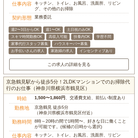
キッチン、トイレ、お風呂、洗面所、リビン
仕事内容
グ、その他のお掃除
業務委託
契約形態
週2〜3日からOK
週1〜OK
土日祝のみOK
スキマ時間勤務OK
高収入可能
扶養内OK
学歴不問
家事代行スタッフ募集
ハウスキーパー募集
お手伝いさんの求人
家政婦の求人
インセンティブあり
この求人の詳細を見る
京急鶴見駅から徒歩5分！2LDKマンションでのお掃除代
行のお仕事（神奈川県横浜市鶴見区）
1,500〜1,860円
、交通費支給、前払い制度あり
時給
京急鶴見 徒歩5分
勤務地
（神奈川県横浜市鶴見区付近）
8時～20時の間で1時間〜、好きな日に働くこと
勤務時間
が可能です。(候補の日時から選択)
キッチン、トイレ、お風呂、洗面所、リビン
仕事内容