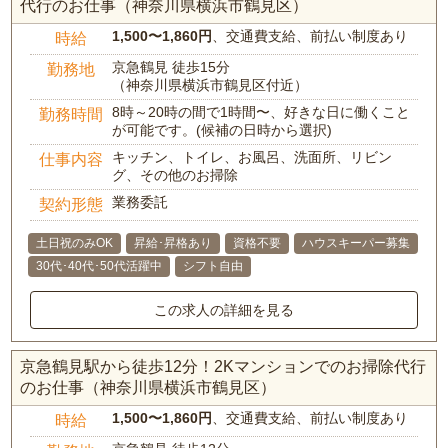
代行のお仕事（神奈川県横浜市鶴見区）
1,500〜1,860円
、交通費支給、前払い制度あり
時給
京急鶴見 徒歩15分
勤務地
（神奈川県横浜市鶴見区付近）
8時～20時の間で1時間〜、好きな日に働くこと
勤務時間
が可能です。(候補の日時から選択)
キッチン、トイレ、お風呂、洗面所、リビン
仕事内容
グ、その他のお掃除
業務委託
契約形態
土日祝のみOK
昇給･昇格あり
資格不要
ハウスキーパー募集
30代･40代･50代活躍中
シフト自由
この求人の詳細を見る
京急鶴見駅から徒歩12分！2Kマンションでのお掃除代行
のお仕事（神奈川県横浜市鶴見区）
1,500〜1,860円
、交通費支給、前払い制度あり
時給