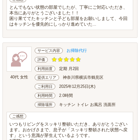
とんでもない状態の部屋でしたが、丁寧にご対応いただき、
本当にありがとうございました！！
困り果ててたキッチンと子ども部屋をお願いしまして、今回
はキッチンを優先的にしっかり進めていた...
お掃除代行
サービス内容
評価
定期 月2回
利用頻度
40代 女性
神奈川県横浜市鶴見区
提供エリア
2025年12月25日(木)
ご利用日
2.0時間
利用時間
キッチン トイレ お風呂 洗面所
掃除場所
ご感想
いつもリビングをスッキリ整頓いただき、ありがとうござい
ます。おかげさまで、息子が「スッキリ整頓された状態へ戻
す」という意識が芽生えているようです。