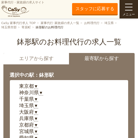
家事代行・家政婦の求人サイト
スタッフに応募する
メニュー
CaSy 家事代行求人 TOP
家事代行･家政婦の求人一覧
お料理代行
埼玉県
埼玉県市部
寄居町
鉢形駅のお料理代行
鉢形駅のお料理代行の求人一覧
エリアから探す
最寄駅から探す
選択中の駅：鉢形駅
東京都
▼
神奈川県
▼
千葉県
▼
埼玉県
▼
大阪府
▼
兵庫県
▼
京都府
▼
宮城県
▼
愛知県