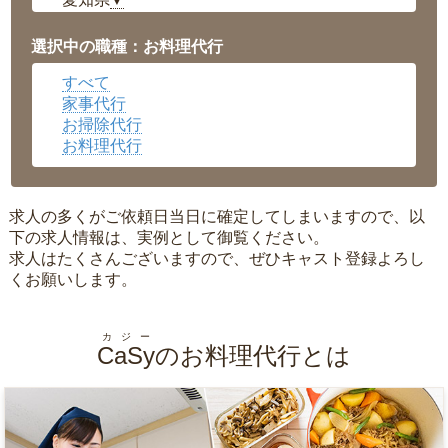
▼
福井県
▼
岡山県
▼
選択中の職種：お料理代行
広島県
▼
すべて
沖縄県
▼
家事代行
お掃除代行
お料理代行
求人の多くがご依頼日当日に確定してしまいますので、以
下の求人情報は、実例として御覧ください。
求人はたくさんございますので、ぜひキャスト登録よろし
くお願いします。
カジー
CaSy
のお料理代行とは