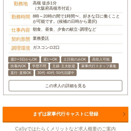
高槻 徒歩1分
勤務地
（大阪府高槻市付近）
8時～20時の間で1時間〜、好きな日に働くこと
勤務時間
が可能です。(候補の日時から選択)
朝食、昼食、夕食の献立･調理など
仕事内容
業務委託
契約形態
ガスコンロ2口
調理環境
週2〜3日からOK
週1〜OK
土日祝のみOK
高収入可能
扶養内OK
学歴不問
主婦･主夫歓迎
家事代行スタッフ募集
直行･直帰OK
30代･40代･50代活躍中
この求人の詳細を見る
まずは家事代行キャストに登録
CaSyではたらくメリットなど求人概要のご案内