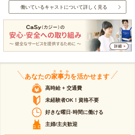
働いているキャストについて詳しく見る
スキル
あなたの
家事力
を活かせます
高時給 + 交通費
未経験者OK！資格不要
好きな曜日·時間に働ける
主婦/主夫歓迎