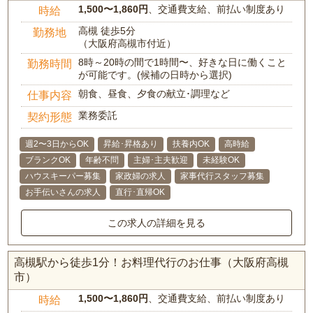
1,500〜1,860円
、交通費支給、前払い制度あり
時給
高槻 徒歩5分
勤務地
（大阪府高槻市付近）
8時～20時の間で1時間〜、好きな日に働くこと
勤務時間
が可能です。(候補の日時から選択)
朝食、昼食、夕食の献立･調理など
仕事内容
業務委託
契約形態
週2〜3日からOK
昇給･昇格あり
扶養内OK
高時給
ブランクOK
年齢不問
主婦･主夫歓迎
未経験OK
ハウスキーパー募集
家政婦の求人
家事代行スタッフ募集
お手伝いさんの求人
直行･直帰OK
この求人の詳細を見る
高槻駅から徒歩1分！お料理代行のお仕事（大阪府高槻
市）
1,500〜1,860円
、交通費支給、前払い制度あり
時給