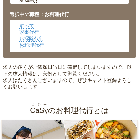
▼
福井県
▼
岡山県
▼
選択中の職種：お料理代行
広島県
▼
すべて
沖縄県
▼
家事代行
お掃除代行
お料理代行
求人の多くがご依頼日当日に確定してしまいますので、以
下の求人情報は、実例として御覧ください。
求人はたくさんございますので、ぜひキャスト登録よろし
くお願いします。
カジー
CaSy
のお料理代行とは