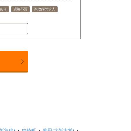
格あり
資格不要
家政婦の求人
阪急線)
中崎町
梅田(大阪市営)