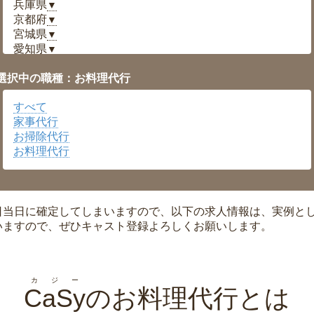
兵庫県
▼
京都府
▼
宮城県
▼
愛知県
▼
福井県
▼
選択中の職種：お料理代行
岡山県
▼
広島県
▼
すべて
沖縄県
▼
家事代行
お掃除代行
お料理代行
日当日に確定してしまいますので、以下の求人情報は、実例と
いますので、ぜひキャスト登録よろしくお願いします。
カジー
CaSy
のお料理代行とは