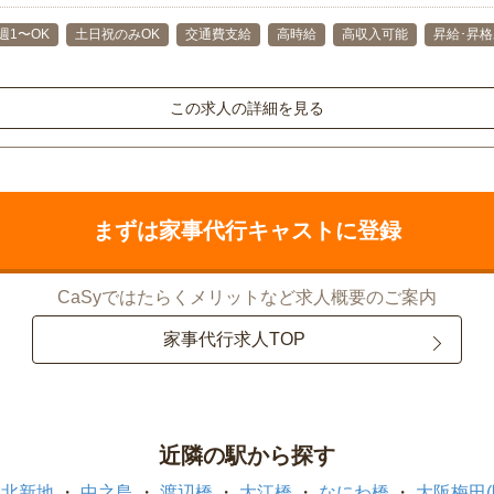
週1〜OK
土日祝のみOK
交通費支給
高時給
高収入可能
昇給･昇
この求人の詳細を見る
まずは家事代行キャストに登録
CaSyではたらくメリットなど求人概要のご案内
家事代行求人TOP
近隣の駅から探す
北新地
中之島
渡辺橋
大江橋
なにわ橋
大阪梅田(