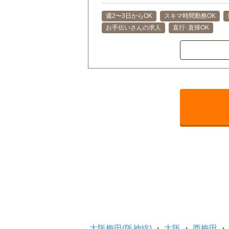
週2〜3日からOK
スキマ時間勤務OK
お手伝いさんの求人
直行･直帰OK
大阪梅田(阪神線)
大阪
西梅田