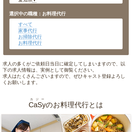
▼
福井県
▼
岡山県
▼
選択中の職種：お料理代行
広島県
▼
すべて
沖縄県
▼
家事代行
お掃除代行
お料理代行
求人の多くがご依頼日当日に確定してしまいますので、以
下の求人情報は、実例として御覧ください。
求人はたくさんございますので、ぜひキャスト登録よろし
くお願いします。
カジー
CaSy
のお料理代行とは