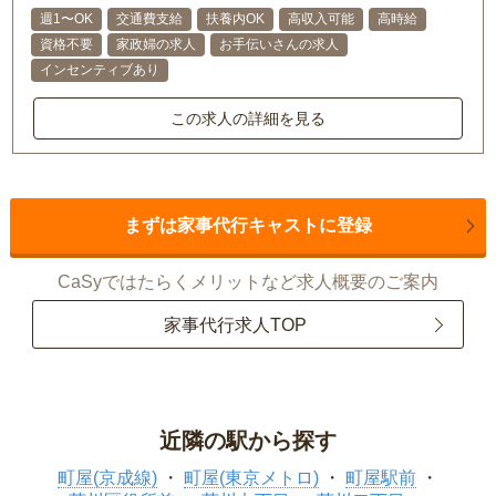
週1〜OK
交通費支給
扶養内OK
高収入可能
高時給
資格不要
家政婦の求人
お手伝いさんの求人
インセンティブあり
この求人の詳細を見る
まずは家事代行キャストに登録
CaSyではたらくメリットなど求人概要のご案内
家事代行求人TOP
近隣の駅から探す
町屋(京成線)
町屋(東京メトロ)
町屋駅前