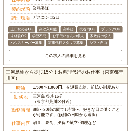
業務委託
契約形態
ガスコンロ2口
調理環境
土日祝のみOK
高収入可能
高時給
扶養内OK
ブランクOK
未経験OK
学歴不問
お手伝いさんの求人
家政婦の求人
ハウスキーパー募集
家事代行スタッフ募集
シフト自由
この求人の詳細を見る
三河島駅から徒歩15分！お料理代行のお仕事（東京都荒
川区）
1,500〜1,860円
、交通費支給、前払い制度あり
時給
三河島 徒歩15分
勤務地
（東京都荒川区付近）
8時～20時の間で1時間〜、好きな日に働くこと
勤務時間
が可能です。(候補の日時から選択)
朝食、昼食、夕食の献立･調理など
仕事内容