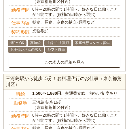
（東京都荒川区付近）
8時～20時の間で1時間〜、好きな日に働くこと
勤務時間
が可能です。(候補の日時から選択)
朝食、昼食、夕食の献立･調理など
仕事内容
業務委託
契約形態
週1〜OK
高時給
主婦･主夫歓迎
家事代行スタッフ募集
お手伝いさんの求人
シフト自由
この求人の詳細を見る
三河島駅から徒歩15分！お料理代行のお仕事（東京都荒
川区）
1,500〜1,860円
、交通費支給、前払い制度あり
時給
三河島 徒歩15分
勤務地
（東京都荒川区付近）
8時～20時の間で1時間〜、好きな日に働くこと
勤務時間
が可能です。(候補の日時から選択)
朝食、昼食、夕食の献立･調理など
仕事内容