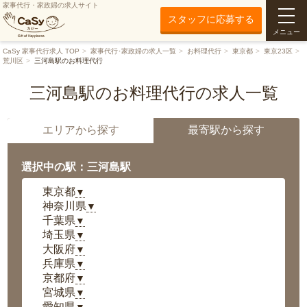
家事代行・家政婦の求人サイト
スタッフに応募する
メニュー
CaSy 家事代行求人 TOP
家事代行･家政婦の求人一覧
お料理代行
東京都
東京23区
荒川区
三河島駅のお料理代行
三河島駅のお料理代行の求人一覧
エリアから探す
最寄駅から探す
選択中の駅：三河島駅
東京都
▼
神奈川県
▼
千葉県
▼
埼玉県
▼
大阪府
▼
兵庫県
▼
京都府
▼
宮城県
▼
愛知県