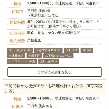
1,500〜1,860円
、交通費支給、前払い制度あり
時給
三河島 徒歩1分
勤務地
（東京都荒川区付近）
8時～20時の間で1時間〜、好きな日に働くこと
勤務時間
が可能です。(候補の日時から選択)
朝食、昼食、夕食の献立･調理など
仕事内容
業務委託
契約形態
週2〜3日からOK
スキマ時間勤務OK
週1〜OK
高時給
交通費支給
年齢不問
お手伝いさんの求人
ハウスキーパー募集
直行･直帰OK
この求人の詳細を見る
三河島駅から徒歩10分！お料理代行のお仕事（東京都荒
川区）
1,500〜1,860円
、交通費支給、前払い制度あり
時給
三河島 徒歩10分
勤務地