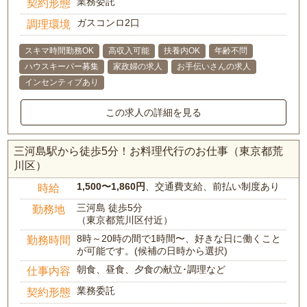
業務委託
契約形態
ガスコンロ2口
調理環境
スキマ時間勤務OK
高収入可能
扶養内OK
年齢不問
ハウスキーパー募集
家政婦の求人
お手伝いさんの求人
インセンティブあり
この求人の詳細を見る
三河島駅から徒歩5分！お料理代行のお仕事（東京都荒
川区）
1,500〜1,860円
、交通費支給、前払い制度あり
時給
三河島 徒歩5分
勤務地
（東京都荒川区付近）
8時～20時の間で1時間〜、好きな日に働くこと
勤務時間
が可能です。(候補の日時から選択)
朝食、昼食、夕食の献立･調理など
仕事内容
業務委託
契約形態