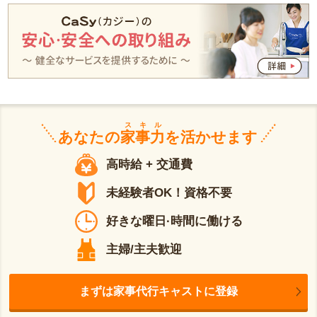
スキル
あなたの
家事力
を活かせます
高時給 + 交通費
未経験者OK！資格不要
好きな曜日·時間に働ける
主婦/主夫歓迎
まずは家事代行キャストに登録