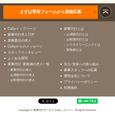
まずは専用フォームから登録応募
CaSyトップページ
家事代行とは
家事代行求人TOP
お掃除代行とは
お料理代行とは
業務委託の求人
ハウスクリーニングとは
CaSyからのメッセージ
家政婦とは
スタッフインタビュー
よくある質問
家事代行･家政婦の求人一覧
安心･安全への取り組み
家事代行の求人
家事スタッフへの応募
お掃除代行の求人
運営会社について
お料理代行の求人
プライバシーポリシー
利用規約
Copyright © 家事代行サービス CaSy（カジー） All rights reserved.