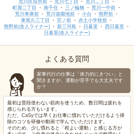
荒川区役所前
荒川七丁目
荒川二丁目
町屋二丁目
南千住
三ノ輪橋
荒川一中前
荒川車庫前
荒川遊園地前
小台
熊野前
東尾久三丁目
宮ノ前
赤土小学校前
熊野前(舎人ライナー)
新三河島
日暮里
西日暮里
日暮里(舎人ライナー)
よくある質問
家事代行の仕事は「体力的にきつい」と
聞きますが、運動が苦手でも大丈夫です
か？
最初は普段使わない筋肉を使うため、数日間は疲れを
感じられる方もいます。
ただ、CaSyでは早くお仕事に慣れていただけるよう掃
除のコツを研修や動画で学んでいただけます。
そのため、少し慣れると「程よい運動」と感じる方が