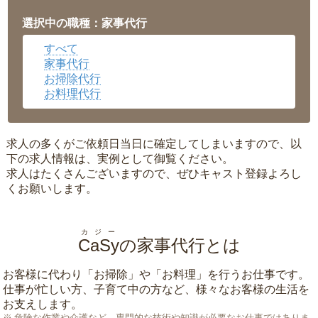
福井県
▼
岡山県
▼
選択中の職種：家事代行
広島県
▼
すべて
沖縄県
▼
家事代行
お掃除代行
お料理代行
求人の多くがご依頼日当日に確定してしまいますので、以
下の求人情報は、実例として御覧ください。
求人はたくさんございますので、ぜひキャスト登録よろし
くお願いします。
カジー
CaSy
の家事代行とは
お客様に代わり「
お掃除
」や「
お料理
」を行うお仕事です。
仕事が忙しい方、子育て中の方など、様々なお客様の生活を
お支えします。
危険な作業や介護など、専門的な技術や知識が必要なお仕事ではありま