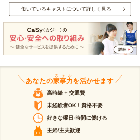
働いているキャストについて詳しく見る
スキル
あなたの
家事力
を活かせます
高時給 + 交通費
未経験者OK！資格不要
好きな曜日·時間に働ける
主婦/主夫歓迎