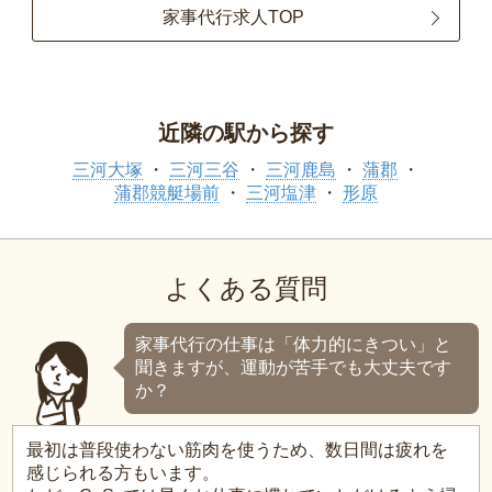
家事代行求人TOP
近隣の駅から探す
三河大塚
三河三谷
三河鹿島
蒲郡
蒲郡競艇場前
三河塩津
形原
よくある質問
家事代行の仕事は「体力的にきつい」と
聞きますが、運動が苦手でも大丈夫です
か？
最初は普段使わない筋肉を使うため、数日間は疲れを
感じられる方もいます。