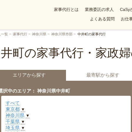
家事代行とは
業務委託の求人
CaS
よくある質問
お仕事
人一覧
家事代行
神奈川県
神奈川県市部
中井町の家事代行
中井町の家事代行・家政婦
エリアから探す
最寄駅から探す
選択中のエリア： 神奈川県中井町
すべて
東京都
▼
神奈川県
▼
千葉県
▼
埼玉県
▼