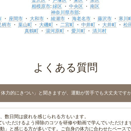
金沢区
戸塚区
栄区
泉区
相模原市
:
緑区
中央区
南区
神奈川県市部
:
市
座間市
大和市
綾瀬市
海老名市
藤沢市
寒川
足柄市
葉山町
大磯町
二宮町
中井町
大井町
松
真鶴町
湯河原町
愛川町
清川村
よくある質問
「体力的にきつい」と聞きますが、運動が苦手でも大丈夫です
、数日間は疲れを感じられる方もいます。
れていただけるよう掃除のコツを研修や動画で学んでいただけま
動」と感じる方が多いです。ご自身の体力に合わせたペースで