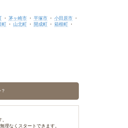
町
茅ヶ崎市
平塚市
小田原市
田町
山北町
開成町
箱根町
か？
す。
無理なくスタートできます。