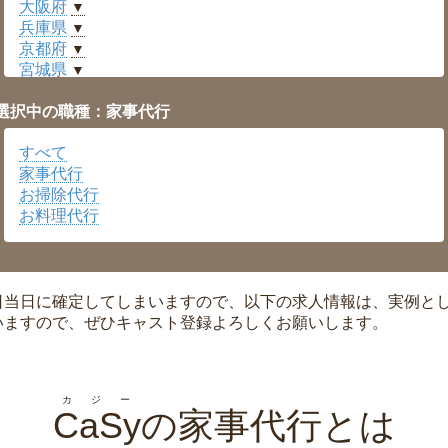
大阪府
▼
兵庫県
▼
京都府
▼
宮城県
▼
愛知県
▼
選択中の職種：家事代行
福井県
▼
岡山県
▼
すべて
広島県
▼
家事代行
沖縄県
▼
お掃除代行
お料理代行
日当日に確定してしまいますので、以下の求人情報は、実例と
いますので、ぜひキャスト登録よろしくお願いします。
カジー
CaSy
の家事代行とは