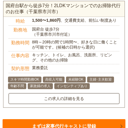
国府台駅から徒歩7分！2LDKマンションでのお掃除代行
のお仕事（千葉県市川市）
1,500〜1,860円
、交通費支給、前払い制度あり
時給
国府台 徒歩7分
勤務地
（千葉県市川市付近）
8時～20時の間で1時間〜、好きな日に働くこと
勤務時間
が可能です。(候補の日時から選択)
キッチン、トイレ、お風呂、洗面所、リビン
仕事内容
グ、その他のお掃除
業務委託
契約形態
スキマ時間勤務OK
高収入可能
未経験OK
主婦･主夫歓迎
年齢不問
家政婦の求人
インセンティブあり
この求人の詳細を見る
まずは家事代行キャストに登録