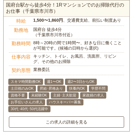
国府台駅から徒歩4分！1Rマンションでのお掃除代行の
お仕事（千葉県市川市）
1,500〜1,860円
、交通費支給、前払い制度あり
時給
国府台 徒歩4分
勤務地
（千葉県市川市付近）
8時～20時の間で1時間〜、好きな日に働くこと
勤務時間
が可能です。(候補の日時から選択)
キッチン、トイレ、お風呂、洗面所、リビン
仕事内容
グ、その他のお掃除
業務委託
契約形態
スキマ時間勤務OK
週1〜OK
週2〜3日からOK
土日祝のみOK
昇給･昇格あり
扶養内OK
学歴不問
資格不要
未経験OK
主婦･主夫歓迎
家政婦の求人
お手伝いさんの求人
ハウスキーパー募集
30代･40代･50代活躍中
この求人の詳細を見る