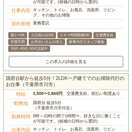
が可能です。(候補の日時から選択)
キッチン、トイレ、お風呂、洗面所、リビン
仕事内容
グ、その他のお掃除
業務委託
契約形態
週1〜OK
土日祝のみOK
スキマ時間勤務OK
交通費支給
学歴不問
お手伝いさんの求人
家事代行スタッフ募集
30代･40代･50代活躍中
この求人の詳細を見る
国府台駅から徒歩5分！2LDK一戸建てでのお掃除代行の
お仕事（千葉県市川市）
1,500〜1,860円
、交通費支給、前払い制度あり
時給
国府台 徒歩5分
勤務地
（千葉県市川市付近）
8時～20時の間で1時間〜、好きな日に働くこと
勤務時間
が可能です。(候補の日時から選択)
キッチン、トイレ、お風呂、洗面所、リビン
仕事内容