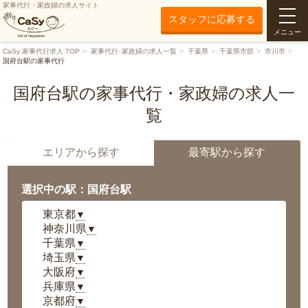
家事代行・家政婦の求人サイト
スタッフに応募する
メニュー
CaSy 家事代行求人 TOP
家事代行･家政婦の求人一覧
千葉県
千葉県市部
市川市
国府台駅の家事代行
国府台駅の家事代行・家政婦の求人一
覧
エリアから探す
最寄駅から探す
選択中の駅：国府台駅
東京都
▼
神奈川県
▼
千葉県
▼
埼玉県
▼
大阪府
▼
兵庫県
▼
京都府
▼