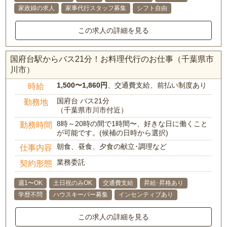
家政婦の求人
家事代行スタッフ募集
シフト自由
この求人の詳細を見る
国府台駅からバス21分！お料理代行のお仕事（千葉県市
川市）
1,500〜1,860円
、交通費支給、前払い制度あり
時給
国府台 バス21分
勤務地
（千葉県市川市付近）
8時～20時の間で1時間〜、好きな日に働くこと
勤務時間
が可能です。(候補の日時から選択)
朝食、昼食、夕食の献立･調理など
仕事内容
業務委託
契約形態
週1〜OK
土日祝のみOK
交通費支給
昇給･昇格あり
学歴不問
ハウスキーパー募集
インセンティブあり
この求人の詳細を見る