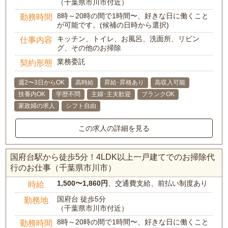
（千葉県市川市付近）
8時～20時の間で1時間〜、好きな日に働くこと
勤務時間
が可能です。(候補の日時から選択)
キッチン、トイレ、お風呂、洗面所、リビン
仕事内容
グ、その他のお掃除
業務委託
契約形態
週2〜3日からOK
高時給
昇給･昇格あり
高収入可能
扶養内OK
学歴不問
主婦･主夫歓迎
ブランクOK
家政婦の求人
シフト自由
この求人の詳細を見る
国府台駅から徒歩5分！4LDK以上一戸建てでのお掃除代
行のお仕事（千葉県市川市）
1,500〜1,860円
、交通費支給、前払い制度あり
時給
国府台 徒歩5分
勤務地
（千葉県市川市付近）
8時～20時の間で1時間〜、好きな日に働くこと
勤務時間