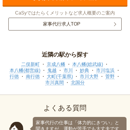
CaSyではたらくメリットなど求人概要のご案内
家事代行求人TOP
近隣の駅から探す
二俣新町
京成八幡
本八幡(総武線)
本八幡(都営線)
鬼越
市川
妙典
市川塩浜
行徳
南行徳
大町(千葉県)
市川大野
菅野
市川真間
北国分
よくある質問
家事代行の仕事は「体力的にきつい」と
聞きますが、運動が苦手でも大丈夫です