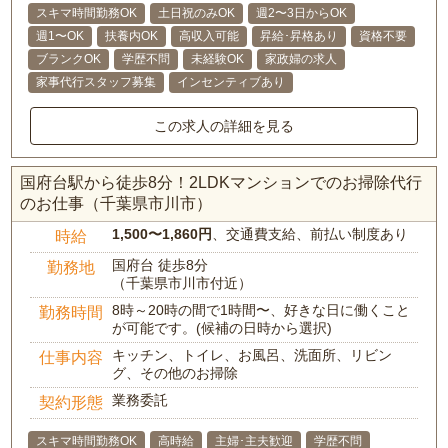
スキマ時間勤務OK
土日祝のみOK
週2〜3日からOK
週1〜OK
扶養内OK
高収入可能
昇給･昇格あり
資格不要
ブランクOK
学歴不問
未経験OK
家政婦の求人
家事代行スタッフ募集
インセンティブあり
この求人の詳細を見る
国府台駅から徒歩8分！2LDKマンションでのお掃除代行
のお仕事（千葉県市川市）
1,500〜1,860円
、交通費支給、前払い制度あり
時給
国府台 徒歩8分
勤務地
（千葉県市川市付近）
8時～20時の間で1時間〜、好きな日に働くこと
勤務時間
が可能です。(候補の日時から選択)
キッチン、トイレ、お風呂、洗面所、リビン
仕事内容
グ、その他のお掃除
業務委託
契約形態
スキマ時間勤務OK
高時給
主婦･主夫歓迎
学歴不問