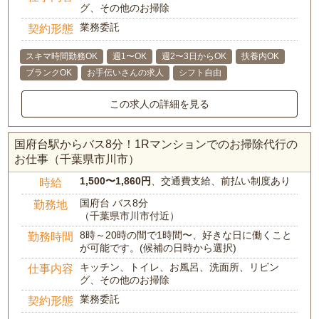
グ、その他のお掃除
業務委託
契約形態
スキマ時間勤務OK
週1〜OK
週2〜3日からOK
扶養内OK
ブランクOK
お手伝いさんの求人
シフト自由
この求人の詳細を見る
国府台駅からバス8分！1Rマンションでのお掃除代行の
お仕事（千葉県市川市）
1,500〜1,860円
、交通費支給、前払い制度あり
時給
国府台 バス8分
勤務地
（千葉県市川市付近）
8時～20時の間で1時間〜、好きな日に働くこと
勤務時間
が可能です。(候補の日時から選択)
キッチン、トイレ、お風呂、洗面所、リビン
仕事内容
グ、その他のお掃除
業務委託
契約形態