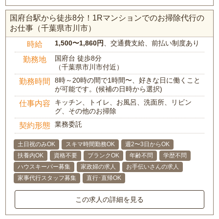
国府台駅から徒歩8分！1Rマンションでのお掃除代行の
お仕事（千葉県市川市）
1,500〜1,860円
、交通費支給、前払い制度あり
時給
国府台 徒歩8分
勤務地
（千葉県市川市付近）
8時～20時の間で1時間〜、好きな日に働くこと
勤務時間
が可能です。(候補の日時から選択)
キッチン、トイレ、お風呂、洗面所、リビン
仕事内容
グ、その他のお掃除
業務委託
契約形態
土日祝のみOK
スキマ時間勤務OK
週2〜3日からOK
扶養内OK
資格不要
ブランクOK
年齢不問
学歴不問
ハウスキーパー募集
家政婦の求人
お手伝いさんの求人
家事代行スタッフ募集
直行･直帰OK
この求人の詳細を見る