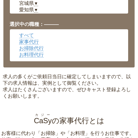
宮城県
▼
愛知県
▼
福井県
▼
岡山県
▼
選択中の職種：———
広島県
▼
すべて
沖縄県
▼
家事代行
お掃除代行
お料理代行
求人の多くがご依頼日当日に確定してしまいますので、以
下の求人情報は、実例として御覧ください。
求人はたくさんございますので、ぜひキャスト登録よろし
くお願いします。
カジー
CaSy
の家事代行とは
お客様に代わり「
お掃除
」や「
お料理
」を行うお仕事です。