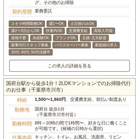
グ、その他のお掃除
業務委託
契約形態
スキマ時間勤務OK
週1〜OK
土日祝のみOK
週2〜3日からOK
扶養内OK
交通費支給
高収入可能
資格不要
未経験OK
ブランクOK
主婦･主夫歓迎
家事代行スタッフ募集
ハウスキーパー募集
家政婦の求人
30代･40代･50代活躍中
この求人の詳細を見る
国府台駅から徒歩1分！2LDKマンションでのお掃除代行
のお仕事（千葉県市川市）
1,500〜1,860円
、交通費支給、前払い制度あり
時給
国府台 徒歩1分
勤務地
（千葉県市川市付近）
8時～20時の間で1時間〜、好きな日に働くこと
勤務時間
が可能です。(候補の日時から選択)
キッチン、トイレ、お風呂、洗面所、リビン
仕事内容