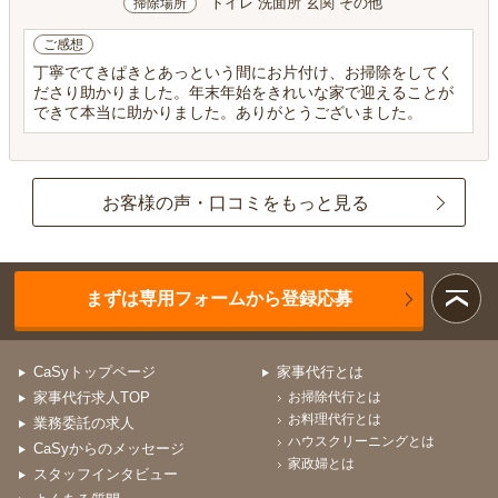
トイレ 洗面所 玄関 その他
掃除場所
ご感想
丁寧でてきぱきとあっという間にお片付け、お掃除をしてく
ださり助かりました。年末年始をきれいな家で迎えることが
できて本当に助かりました。ありがとうございました。
お客様の声・口コミをもっと見る
まずは専用フォームから登録応募
CaSyトップページ
家事代行とは
家事代行求人TOP
お掃除代行とは
お料理代行とは
業務委託の求人
ハウスクリーニングとは
CaSyからのメッセージ
家政婦とは
スタッフインタビュー