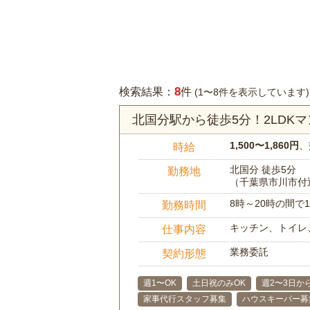
8
検索結果：
件
(1〜8件を表示しています)
北国分駅から徒歩5分！2LDK
1,500〜1,860円
、
時給
北国分 徒歩5分
勤務地
（千葉県市川市付
8時～20時の間
勤務時間
キッチン、トイレ
仕事内容
業務委託
契約形態
週1〜OK
土日祝のみOK
週2〜3日か
家事代行スタッフ募集
ハウスキーパー募