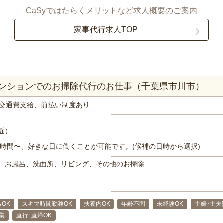
CaSyではたらくメリットなど求人概要のご案内
家事代行求人TOP
マンションでのお掃除代行のお仕事（千葉県市川市）
交通費支給、前払い制度あり
近）
で1時間〜、好きな日に働くことが可能です。(候補の日時から選択)
、お風呂、洗面所、リビング、その他のお掃除
らOK
スキマ時間勤務OK
扶養内OK
年齢不問
未経験OK
主婦･主夫
集
直行･直帰OK