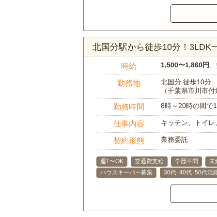
北国分駅から徒歩10分！3LD
1,500〜1,860円
、
時給
北国分 徒歩10分
勤務地
（千葉県市川市付
8時～20時の間
勤務時間
キッチン、トイレ
仕事内容
業務委託
契約形態
週1〜OK
交通費支給
学歴不問
未
ハウスキーパー募集
30代･40代･50代活