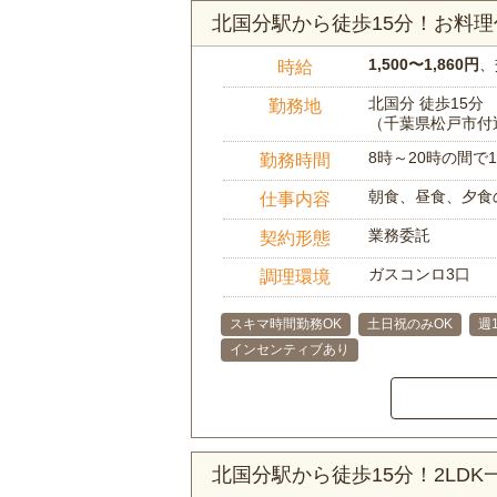
北国分駅から徒歩15分！お料
1,500〜1,860円
、
時給
北国分 徒歩15分
勤務地
（千葉県松戸市付
8時～20時の間
勤務時間
朝食、昼食、夕食
仕事内容
業務委託
契約形態
ガスコンロ3口
調理環境
スキマ時間勤務OK
土日祝のみOK
週
インセンティブあり
北国分駅から徒歩15分！2LD