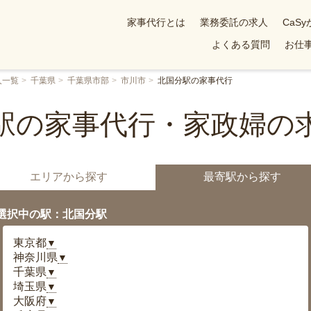
家事代行とは
業務委託の求人
CaS
よくある質問
お仕事
人一覧
千葉県
千葉県市部
市川市
北国分駅の家事代行
駅の家事代行・家政婦の
エリアから探す
最寄駅から探す
選択中の駅：北国分駅
東京都
▼
神奈川県
▼
千葉県
▼
埼玉県
▼
大阪府
▼