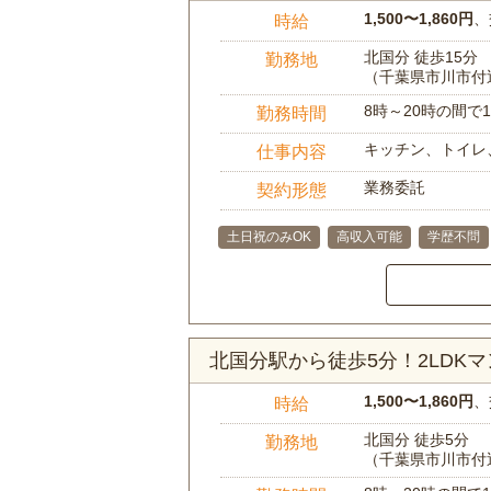
1,500〜1,860円
、
時給
北国分 徒歩15分
勤務地
（千葉県市川市付
8時～20時の間
勤務時間
キッチン、トイレ
仕事内容
業務委託
契約形態
土日祝のみOK
高収入可能
学歴不問
北国分駅から徒歩5分！2LDK
1,500〜1,860円
、
時給
北国分 徒歩5分
勤務地
（千葉県市川市付