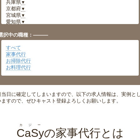
兵庫県
▼
京都府
▼
宮城県
▼
愛知県
▼
福井県
▼
選択中の職種：———
岡山県
▼
広島県
▼
すべて
沖縄県
▼
家事代行
お掃除代行
お料理代行
日当日に確定してしまいますので、以下の求人情報は、実例と
いますので、ぜひキャスト登録よろしくお願いします。
カジー
CaSy
の家事代行とは