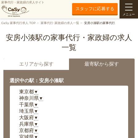
家事代行・家政婦の求人サイト
スタッフに応募する
メニュー
CaSy 家事代行求人 TOP
家事代行･家政婦の求人一覧
安房小湊駅の家事代行
安房小湊駅の家事代行・家政婦の求人
一覧
エリアから探す
最寄駅から探す
選択中の駅：安房小湊駅
東京都
▼
神奈川県
▼
千葉県
▼
埼玉県
▼
大阪府
▼
兵庫県
▼
京都府
▼
宮城県
▼