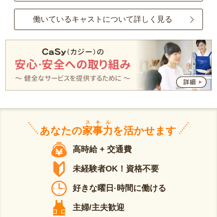
働いているキャストについて詳しく見る
スキル
あなたの
家事力
を活かせます
高時給 + 交通費
未経験者OK！資格不要
好きな曜日·時間に働ける
主婦/主夫歓迎