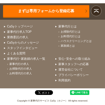
まずは専用フォームから登録応募
CaSyトップページ
家事代行とは
家事代行求人TOP
お掃除代行とは
お料理代行とは
業務委託の求人
ハウスクリーニングとは
CaSyからのメッセージ
家政婦とは
スタッフインタビュー
よくある質問
家事代行･家政婦の求人一覧
安心･安全への取り組み
家事代行の求人
家事スタッフへの応募
お掃除代行の求人
運営会社について
お料理代行の求人
プライバシーポリシー
利用規約
Copyright © 家事代行サービス CaSy（カジー） All rights reserved.