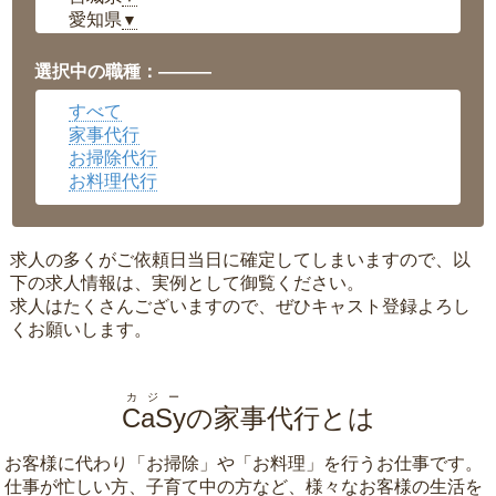
愛知県
▼
福井県
▼
岡山県
▼
選択中の職種：———
広島県
▼
すべて
沖縄県
▼
家事代行
お掃除代行
お料理代行
求人の多くがご依頼日当日に確定してしまいますので、以
下の求人情報は、実例として御覧ください。
求人はたくさんございますので、ぜひキャスト登録よろし
くお願いします。
カジー
CaSy
の家事代行とは
お客様に代わり「
お掃除
」や「
お料理
」を行うお仕事です。
仕事が忙しい方、子育て中の方など、様々なお客様の生活を