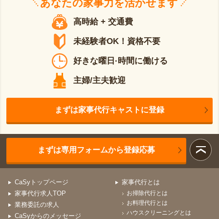
あなたの
家事力
を活かせます
高時給 + 交通費
未経験者OK！資格不要
好きな曜日·時間に働ける
主婦/主夫歓迎
まずは家事代行キャストに登録
まずは専用フォームから登録応募
CaSyトップページ
家事代行とは
家事代行求人TOP
お掃除代行とは
お料理代行とは
業務委託の求人
ハウスクリーニングとは
CaSyからのメッセージ