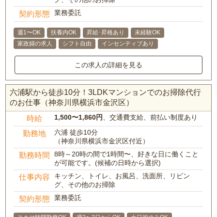
業務委託
契約形態
週1〜OK
扶養内OK
昇給･昇格あり
未経験OK
家政婦の求人
シフト自由
インセンティブあり
この求人の詳細を見る
六浦駅から徒歩10分！3LDKマンションでのお掃除代行
のお仕事（神奈川県横浜市金沢区）
1,500〜1,860円
、交通費支給、前払い制度あり
時給
六浦 徒歩10分
勤務地
（神奈川県横浜市金沢区付近）
8時～20時の間で1時間〜、好きな日に働くこと
勤務時間
が可能です。(候補の日時から選択)
キッチン、トイレ、お風呂、洗面所、リビン
仕事内容
グ、その他のお掃除
業務委託
契約形態