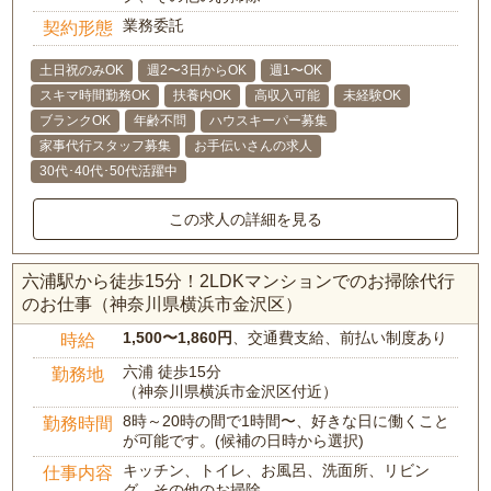
業務委託
契約形態
土日祝のみOK
週2〜3日からOK
週1〜OK
スキマ時間勤務OK
扶養内OK
高収入可能
未経験OK
ブランクOK
年齢不問
ハウスキーパー募集
家事代行スタッフ募集
お手伝いさんの求人
30代･40代･50代活躍中
この求人の詳細を見る
六浦駅から徒歩15分！2LDKマンションでのお掃除代行
のお仕事（神奈川県横浜市金沢区）
1,500〜1,860円
、交通費支給、前払い制度あり
時給
六浦 徒歩15分
勤務地
（神奈川県横浜市金沢区付近）
8時～20時の間で1時間〜、好きな日に働くこと
勤務時間
が可能です。(候補の日時から選択)
キッチン、トイレ、お風呂、洗面所、リビン
仕事内容
グ、その他のお掃除