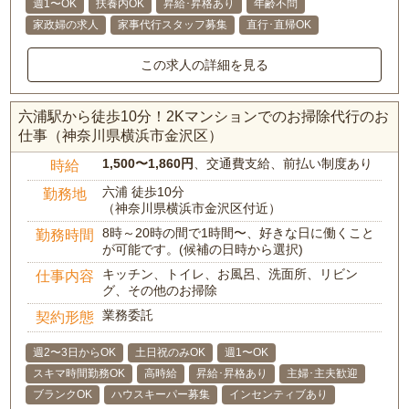
週1〜OK
扶養内OK
昇給･昇格あり
年齢不問
家政婦の求人
家事代行スタッフ募集
直行･直帰OK
この求人の詳細を見る
六浦駅から徒歩10分！2Kマンションでのお掃除代行のお
仕事（神奈川県横浜市金沢区）
1,500〜1,860円
、交通費支給、前払い制度あり
時給
六浦 徒歩10分
勤務地
（神奈川県横浜市金沢区付近）
8時～20時の間で1時間〜、好きな日に働くこと
勤務時間
が可能です。(候補の日時から選択)
キッチン、トイレ、お風呂、洗面所、リビン
仕事内容
グ、その他のお掃除
業務委託
契約形態
週2〜3日からOK
土日祝のみOK
週1〜OK
スキマ時間勤務OK
高時給
昇給･昇格あり
主婦･主夫歓迎
ブランクOK
ハウスキーパー募集
インセンティブあり