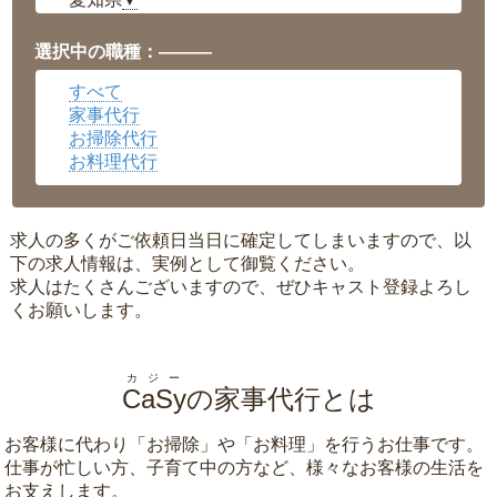
▼
福井県
▼
岡山県
▼
選択中の職種：———
広島県
▼
すべて
沖縄県
▼
家事代行
お掃除代行
お料理代行
求人の多くがご依頼日当日に確定してしまいますので、以
下の求人情報は、実例として御覧ください。
求人はたくさんございますので、ぜひキャスト登録よろし
くお願いします。
カジー
CaSy
の家事代行とは
お客様に代わり「
お掃除
」や「
お料理
」を行うお仕事です。
仕事が忙しい方、子育て中の方など、様々なお客様の生活を
お支えします。