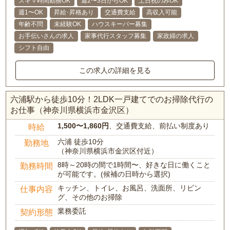
スキマ時間勤務OK
週2〜3日からOK
土日祝のみOK
週1〜OK
昇給･昇格あり
交通費支給
高収入可能
年齢不問
未経験OK
ハウスキーパー募集
お手伝いさんの求人
家事代行スタッフ募集
家政婦の求人
シフト自由
この求人の詳細を見る
六浦駅から徒歩10分！2LDK一戸建てでのお掃除代行の
お仕事（神奈川県横浜市金沢区）
1,500〜1,860円
、交通費支給、前払い制度あり
時給
六浦 徒歩10分
勤務地
（神奈川県横浜市金沢区付近）
8時～20時の間で1時間〜、好きな日に働くこと
勤務時間
が可能です。(候補の日時から選択)
キッチン、トイレ、お風呂、洗面所、リビン
仕事内容
グ、その他のお掃除
業務委託
契約形態