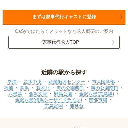
まずは家事代行キャストに登録
CaSyではたらくメリットなど求人概要のご案内
家事代行求人TOP
近隣の駅から探す
幸浦
並木中央
産業振興センター
市大医学部
福浦
鳥浜
並木北
海の公園柴口
海の公園南口
八景島
金沢文庫
野島公園
金沢八景(京急線)
金沢八景(横浜シーサイドライン)
南部市場
京急富岡
能見台