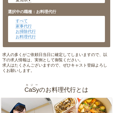
▼
福井県
▼
岡山県
▼
選択中の職種：お料理代行
広島県
▼
すべて
沖縄県
▼
家事代行
お掃除代行
お料理代行
求人の多くがご依頼日当日に確定してしまいますので、以
下の求人情報は、実例として御覧ください。
求人はたくさんございますので、ぜひキャスト登録よろし
くお願いします。
カジー
CaSy
のお料理代行とは