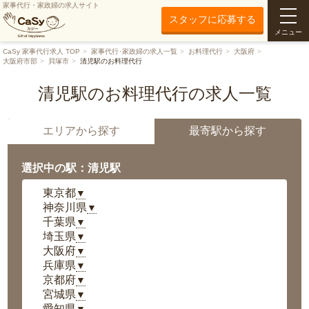
家事代行・家政婦の求人サイト
スタッフに応募する
メニュー
CaSy 家事代行求人 TOP
家事代行･家政婦の求人一覧
お料理代行
大阪府
大阪府市部
貝塚市
清児駅のお料理代行
清児駅のお料理代行の求人一覧
エリアから探す
最寄駅から探す
選択中の駅：清児駅
東京都
▼
神奈川県
▼
千葉県
▼
埼玉県
▼
大阪府
▼
兵庫県
▼
京都府
▼
宮城県
▼
愛知県