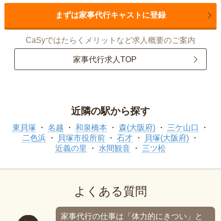
まずは家事代行キャストに登録
CaSyではたらくメリットなど求人概要のご案内
家事代行求人TOP
近隣の駅から探す
東貝塚
名越
和泉橋本
森(大阪府)
三ケ山口
二色浜
貝塚市役所前
石才
貝塚(大阪府)
近義の里
水間観音
三ツ松
よくある質問
家事代行の仕事は「体力的にきつい」と