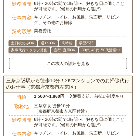
8時～20時の間で1時間〜、好きな日に働くこと
勤務時間
が可能です。(候補の日時から選択)
キッチン、トイレ、お風呂、洗面所、リビン
仕事内容
グ、その他のお掃除
業務委託
契約形態
土日祝のみOK
週1〜OK
高時給
学歴不問
家事代行スタッフ募集
直行･直帰OK
30代･40代･50代活躍中
この求人の詳細を見る
三条京阪駅から徒歩10分！2Kマンションでのお掃除代行
のお仕事（京都府京都市左京区）
1,500〜1,860円
、交通費支給、前払い制度あり
時給
三条京阪 徒歩10分
勤務地
（京都府京都市左京区付近）
8時～20時の間で1時間〜、好きな日に働くこと
勤務時間
が可能です。(候補の日時から選択)
キッチン、トイレ、お風呂、洗面所、リビン
仕事内容