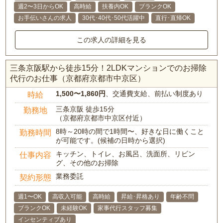
週2〜3日からOK
高時給
扶養内OK
ブランクOK
お手伝いさんの求人
30代･40代･50代活躍中
直行･直帰OK
この求人の詳細を見る
三条京阪駅から徒歩15分！2LDKマンションでのお掃除
代行のお仕事（京都府京都市中京区）
1,500〜1,860円
、交通費支給、前払い制度あり
時給
三条京阪 徒歩15分
勤務地
（京都府京都市中京区付近）
8時～20時の間で1時間〜、好きな日に働くこと
勤務時間
が可能です。(候補の日時から選択)
キッチン、トイレ、お風呂、洗面所、リビン
仕事内容
グ、その他のお掃除
業務委託
契約形態
週1〜OK
高収入可能
高時給
昇給･昇格あり
年齢不問
ブランクOK
未経験OK
家事代行スタッフ募集
インセンティブあり