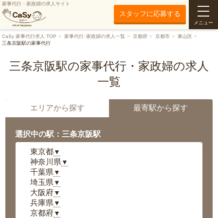
家事代行・家政婦の求人サイト
スタッフに応募する
メニュー
CaSy 家事代行求人 TOP
家事代行･家政婦の求人一覧
京都府
京都市
東山区
三条京阪駅の家事代行
三条京阪駅の家事代行・家政婦の求人
一覧
エリアから探す
最寄駅から探す
選択中の駅：三条京阪駅
東京都
▼
神奈川県
▼
千葉県
▼
埼玉県
▼
大阪府
▼
兵庫県
▼
京都府
▼