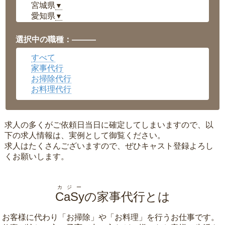
宮城県
▼
愛知県
▼
福井県
▼
岡山県
▼
選択中の職種：———
広島県
▼
すべて
沖縄県
▼
家事代行
お掃除代行
お料理代行
求人の多くがご依頼日当日に確定してしまいますので、以
下の求人情報は、実例として御覧ください。
求人はたくさんございますので、ぜひキャスト登録よろし
くお願いします。
カジー
CaSy
の家事代行とは
お客様に代わり「
お掃除
」や「
お料理
」を行うお仕事です。