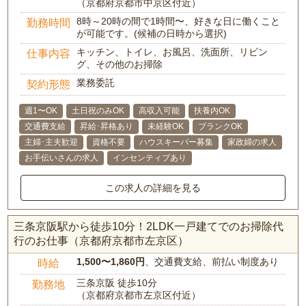
（京都府京都市中京区付近）
8時～20時の間で1時間〜、好きな日に働くこと
勤務時間
が可能です。(候補の日時から選択)
キッチン、トイレ、お風呂、洗面所、リビン
仕事内容
グ、その他のお掃除
業務委託
契約形態
週1〜OK
土日祝のみOK
高収入可能
扶養内OK
交通費支給
昇給･昇格あり
未経験OK
ブランクOK
主婦･主夫歓迎
資格不要
ハウスキーパー募集
家政婦の求人
お手伝いさんの求人
インセンティブあり
この求人の詳細を見る
三条京阪駅から徒歩10分！2LDK一戸建てでのお掃除代
行のお仕事（京都府京都市左京区）
1,500〜1,860円
、交通費支給、前払い制度あり
時給
三条京阪 徒歩10分
勤務地
（京都府京都市左京区付近）