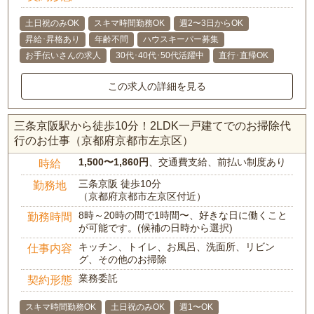
土日祝のみOK
スキマ時間勤務OK
週2〜3日からOK
昇給･昇格あり
年齢不問
ハウスキーパー募集
お手伝いさんの求人
30代･40代･50代活躍中
直行･直帰OK
この求人の詳細を見る
三条京阪駅から徒歩10分！2LDK一戸建てでのお掃除代
行のお仕事（京都府京都市左京区）
1,500〜1,860円
、交通費支給、前払い制度あり
時給
三条京阪 徒歩10分
勤務地
（京都府京都市左京区付近）
8時～20時の間で1時間〜、好きな日に働くこと
勤務時間
が可能です。(候補の日時から選択)
キッチン、トイレ、お風呂、洗面所、リビン
仕事内容
グ、その他のお掃除
業務委託
契約形態
スキマ時間勤務OK
土日祝のみOK
週1〜OK