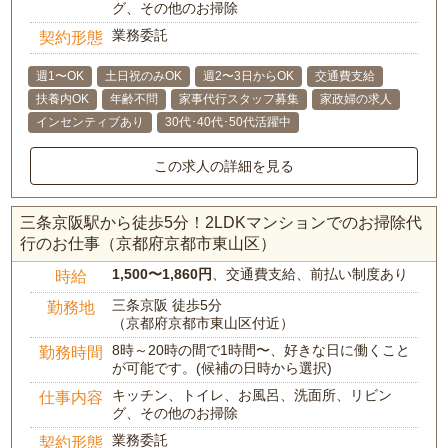
グ、その他のお掃除
業務委託
契約形態
週1〜OK
土日祝のみOK
週2〜3日からOK
交通費支給
扶養内OK
年齢不問
家事代行スタッフ募集
家政婦の求人
インセンティブあり
30代･40代･50代活躍中
この求人の詳細を見る
三条京阪駅から徒歩5分！2LDKマンションでのお掃除代
行のお仕事（京都府京都市東山区）
1,500〜1,860円
、交通費支給、前払い制度あり
時給
三条京阪 徒歩5分
勤務地
（京都府京都市東山区付近）
8時～20時の間で1時間〜、好きな日に働くこと
勤務時間
が可能です。(候補の日時から選択)
キッチン、トイレ、お風呂、洗面所、リビン
仕事内容
グ、その他のお掃除
業務委託
契約形態