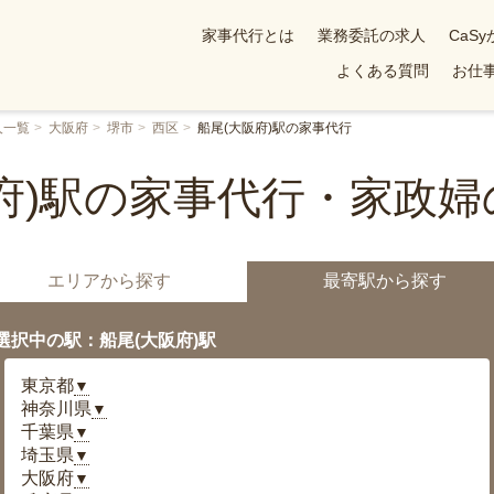
家事代行とは
業務委託の求人
CaS
よくある質問
お仕事
人一覧
大阪府
堺市
西区
船尾(大阪府)駅の家事代行
府)駅の家事代行・家政
エリアから探す
最寄駅から探す
選択中の駅：船尾(大阪府)駅
東京都
▼
神奈川県
▼
千葉県
▼
埼玉県
▼
大阪府
▼