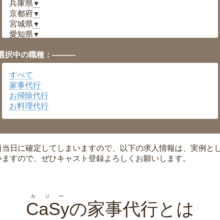
兵庫県
▼
京都府
▼
宮城県
▼
愛知県
▼
福井県
▼
選択中の職種：———
岡山県
▼
広島県
▼
すべて
沖縄県
▼
家事代行
お掃除代行
お料理代行
日当日に確定してしまいますので、以下の求人情報は、実例と
いますので、ぜひキャスト登録よろしくお願いします。
カジー
CaSy
の家事代行とは