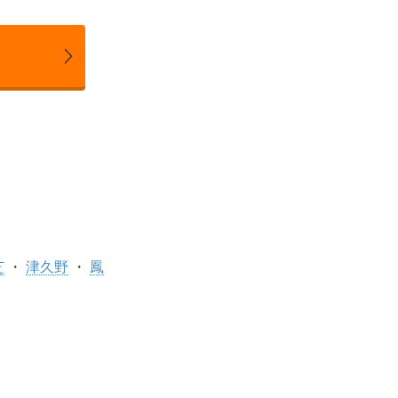
芝
津久野
鳳