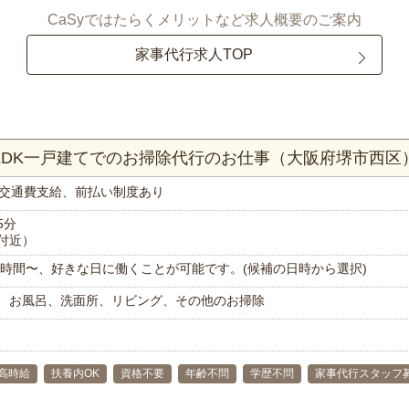
CaSyではたらくメリットなど求人概要のご案内
家事代行求人TOP
2LDK一戸建てでのお掃除代行のお仕事（大阪府堺市西区
交通費支給、前払い制度あり
5分
付近）
で1時間〜、好きな日に働くことが可能です。(候補の日時から選択)
、お風呂、洗面所、リビング、その他のお掃除
高時給
扶養内OK
資格不要
年齢不問
学歴不問
家事代行スタッフ