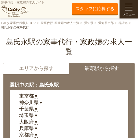
家事代行・家政婦の求人サイト
スタッフに応募する
メニュー
CaSy 家事代行求人 TOP
家事代行･家政婦の求人一覧
愛知県
愛知県市部
稲沢市
島氏永駅の家事代行
島氏永駅の家事代行・家政婦の求人一
覧
エリアから探す
最寄駅から探す
選択中の駅：島氏永駅
東京都
▼
神奈川県
▼
千葉県
▼
埼玉県
▼
大阪府
▼
兵庫県
▼
京都府
▼