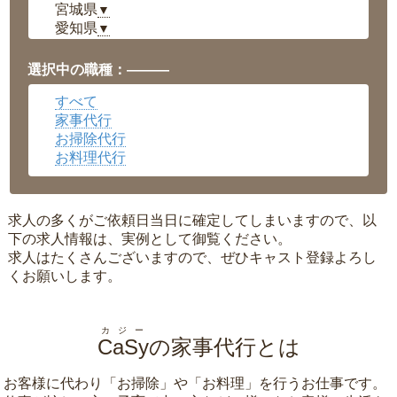
宮城県
▼
愛知県
▼
福井県
▼
岡山県
▼
選択中の職種：———
広島県
▼
すべて
沖縄県
▼
家事代行
お掃除代行
お料理代行
求人の多くがご依頼日当日に確定してしまいますので、以
下の求人情報は、実例として御覧ください。
求人はたくさんございますので、ぜひキャスト登録よろし
くお願いします。
カジー
CaSy
の家事代行とは
お客様に代わり「
お掃除
」や「
お料理
」を行うお仕事です。