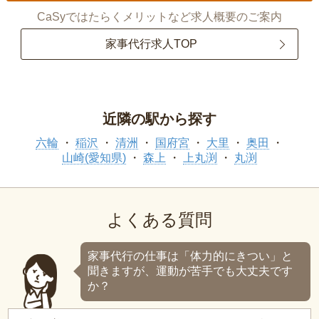
CaSyではたらくメリットなど求人概要のご案内
家事代行求人TOP
近隣の駅から探す
六輪
稲沢
清洲
国府宮
大里
奥田
山崎(愛知県)
森上
上丸渕
丸渕
よくある質問
家事代行の仕事は「体力的にきつい」と
聞きますが、運動が苦手でも大丈夫です
か？