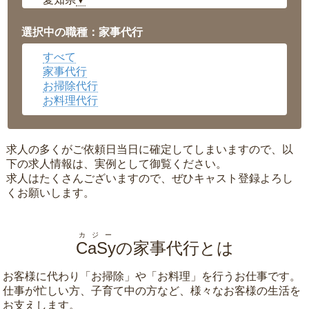
▼
福井県
▼
岡山県
▼
選択中の職種：家事代行
広島県
▼
すべて
沖縄県
▼
家事代行
お掃除代行
お料理代行
求人の多くがご依頼日当日に確定してしまいますので、以
下の求人情報は、実例として御覧ください。
求人はたくさんございますので、ぜひキャスト登録よろし
くお願いします。
カジー
CaSy
の家事代行とは
お客様に代わり「
お掃除
」や「
お料理
」を行うお仕事です。
仕事が忙しい方、子育て中の方など、様々なお客様の生活を
お支えします。