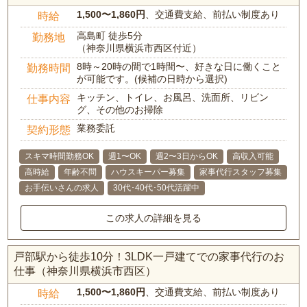
1,500〜1,860円
、交通費支給、前払い制度あり
時給
高島町 徒歩5分
勤務地
（神奈川県横浜市西区付近）
8時～20時の間で1時間〜、好きな日に働くこと
勤務時間
が可能です。(候補の日時から選択)
キッチン、トイレ、お風呂、洗面所、リビン
仕事内容
グ、その他のお掃除
業務委託
契約形態
スキマ時間勤務OK
週1〜OK
週2〜3日からOK
高収入可能
高時給
年齢不問
ハウスキーパー募集
家事代行スタッフ募集
お手伝いさんの求人
30代･40代･50代活躍中
この求人の詳細を見る
戸部駅から徒歩10分！3LDK一戸建てでの家事代行のお
仕事（神奈川県横浜市西区）
1,500〜1,860円
、交通費支給、前払い制度あり
時給