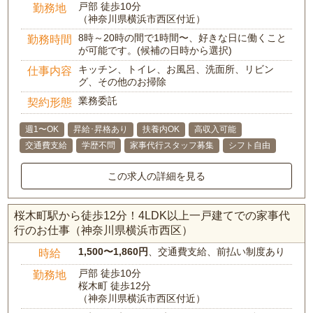
戸部 徒歩10分
勤務地
（神奈川県横浜市西区付近）
8時～20時の間で1時間〜、好きな日に働くこと
勤務時間
が可能です。(候補の日時から選択)
キッチン、トイレ、お風呂、洗面所、リビン
仕事内容
グ、その他のお掃除
業務委託
契約形態
週1〜OK
昇給･昇格あり
扶養内OK
高収入可能
交通費支給
学歴不問
家事代行スタッフ募集
シフト自由
この求人の詳細を見る
桜木町駅から徒歩12分！4LDK以上一戸建てでの家事代
行のお仕事（神奈川県横浜市西区）
1,500〜1,860円
、交通費支給、前払い制度あり
時給
戸部 徒歩10分
勤務地
桜木町 徒歩12分
（神奈川県横浜市西区付近）