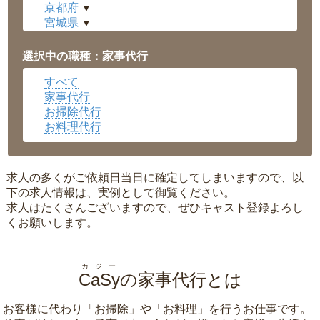
京都府
▼
宮城県
▼
愛知県
▼
福井県
▼
選択中の職種：家事代行
岡山県
▼
すべて
広島県
▼
家事代行
沖縄県
▼
お掃除代行
お料理代行
求人の多くがご依頼日当日に確定してしまいますので、以
下の求人情報は、実例として御覧ください。
求人はたくさんございますので、ぜひキャスト登録よろし
くお願いします。
カジー
CaSy
の家事代行とは
お客様に代わり「
お掃除
」や「
お料理
」を行うお仕事です。