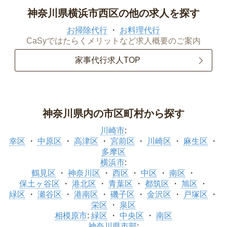
神奈川県横浜市西区の他の求人を探す
お掃除代行
お料理代行
CaSyではたらくメリットなど求人概要のご案内
家事代行求人TOP
神奈川県内の市区町村から探す
川崎市
:
幸区
中原区
高津区
宮前区
川崎区
麻生区
多摩区
横浜市
:
鶴見区
神奈川区
西区
中区
南区
保土ヶ谷区
港北区
青葉区
都筑区
旭区
緑区
瀬谷区
港南区
磯子区
金沢区
戸塚区
栄区
泉区
相模原市
:
緑区
中央区
南区
神奈川県市部
: