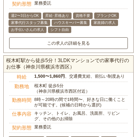
業務委託
契約形態
週2〜3日からOK
昇給･昇格あり
資格不要
ブランクOK
家事代行スタッフ募集
ハウスキーパー募集
家政婦の求人
お手伝いさんの求人
シフト自由
この求人の詳細を見る
桜木町駅から徒歩5分！3LDKマンションでの家事代行の
お仕事（神奈川県横浜市西区）
1,500〜1,860円
、交通費支給、前払い制度あり
時給
桜木町 徒歩5分
勤務地
（神奈川県横浜市西区付近）
8時～20時の間で1時間〜、好きな日に働くこと
勤務時間
が可能です。(候補の日時から選択)
キッチン、トイレ、お風呂、洗面所、リビン
仕事内容
グ、その他のお掃除
業務委託
契約形態