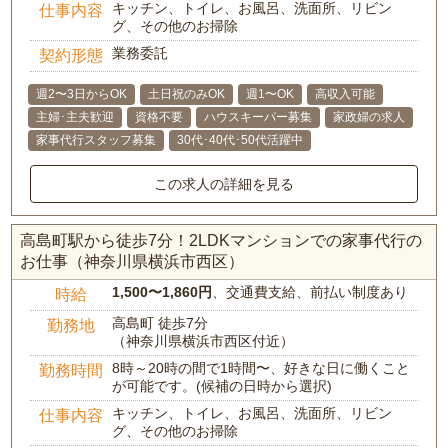
キッチン、トイレ、お風呂、洗面所、リビン
仕事内容
グ、その他のお掃除
業務委託
契約形態
週2〜3日からOK
土日祝のみOK
週1〜OK
高収入可能
主婦･主夫歓迎
資格不要
ハウスキーパー募集
家政婦の求人
家事代行スタッフ募集
30代･40代･50代活躍中
この求人の詳細を見る
高島町駅から徒歩7分！2LDKマンションでの家事代行の
お仕事（神奈川県横浜市西区）
1,500〜1,860円
、交通費支給、前払い制度あり
時給
高島町 徒歩7分
勤務地
（神奈川県横浜市西区付近）
8時～20時の間で1時間〜、好きな日に働くこと
勤務時間
が可能です。(候補の日時から選択)
キッチン、トイレ、お風呂、洗面所、リビン
仕事内容
グ、その他のお掃除