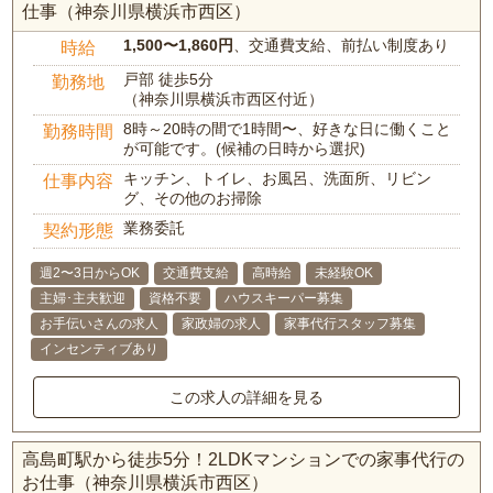
仕事（神奈川県横浜市西区）
1,500〜1,860円
、交通費支給、前払い制度あり
時給
戸部 徒歩5分
勤務地
（神奈川県横浜市西区付近）
8時～20時の間で1時間〜、好きな日に働くこと
勤務時間
が可能です。(候補の日時から選択)
キッチン、トイレ、お風呂、洗面所、リビン
仕事内容
グ、その他のお掃除
業務委託
契約形態
週2〜3日からOK
交通費支給
高時給
未経験OK
主婦･主夫歓迎
資格不要
ハウスキーパー募集
お手伝いさんの求人
家政婦の求人
家事代行スタッフ募集
インセンティブあり
この求人の詳細を見る
高島町駅から徒歩5分！2LDKマンションでの家事代行の
お仕事（神奈川県横浜市西区）