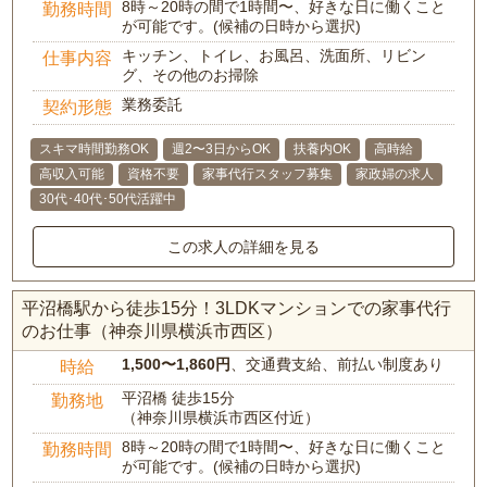
8時～20時の間で1時間〜、好きな日に働くこと
勤務時間
が可能です。(候補の日時から選択)
キッチン、トイレ、お風呂、洗面所、リビン
仕事内容
グ、その他のお掃除
業務委託
契約形態
スキマ時間勤務OK
週2〜3日からOK
扶養内OK
高時給
高収入可能
資格不要
家事代行スタッフ募集
家政婦の求人
30代･40代･50代活躍中
この求人の詳細を見る
平沼橋駅から徒歩15分！3LDKマンションでの家事代行
のお仕事（神奈川県横浜市西区）
1,500〜1,860円
、交通費支給、前払い制度あり
時給
平沼橋 徒歩15分
勤務地
（神奈川県横浜市西区付近）
8時～20時の間で1時間〜、好きな日に働くこと
勤務時間
が可能です。(候補の日時から選択)