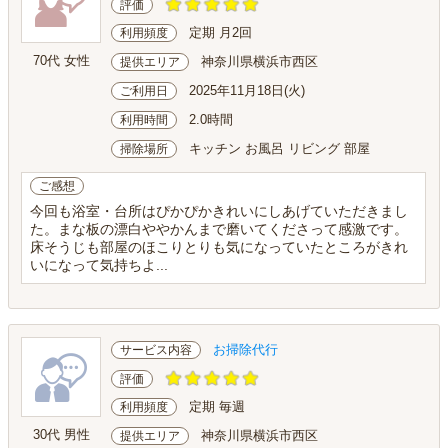
評価
定期 月2回
利用頻度
70代 女性
神奈川県横浜市西区
提供エリア
2025年11月18日(火)
ご利用日
2.0時間
利用時間
キッチン お風呂 リビング 部屋
掃除場所
ご感想
今回も浴室・台所はぴかぴかきれいにしあげていただきまし
た。まな板の漂白ややかんまで磨いてくださって感激です。
床そうじも部屋のほこりとりも気になっていたところがきれ
いになって気持ちよ...
お掃除代行
サービス内容
評価
定期 毎週
利用頻度
30代 男性
神奈川県横浜市西区
提供エリア