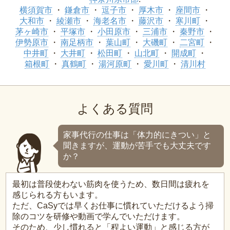
横須賀市
鎌倉市
逗子市
厚木市
座間市
大和市
綾瀬市
海老名市
藤沢市
寒川町
茅ヶ崎市
平塚市
小田原市
三浦市
秦野市
伊勢原市
南足柄市
葉山町
大磯町
二宮町
中井町
大井町
松田町
山北町
開成町
箱根町
真鶴町
湯河原町
愛川町
清川村
よくある質問
家事代行の仕事は「体力的にきつい」と
聞きますが、運動が苦手でも大丈夫です
か？
最初は普段使わない筋肉を使うため、数日間は疲れを
感じられる方もいます。
ただ、CaSyでは早くお仕事に慣れていただけるよう掃
除のコツを研修や動画で学んでいただけます。
そのため、少し慣れると「程よい運動」と感じる方が