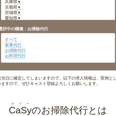
兵庫県
▼
京都府
▼
宮城県
▼
愛知県
▼
福井県
▼
選択中の職種：お掃除代行
岡山県
▼
広島県
▼
すべて
沖縄県
▼
家事代行
お掃除代行
お料理代行
日当日に確定してしまいますので、以下の求人情報は、実例と
いますので、ぜひキャスト登録よろしくお願いします。
カジー
CaSy
のお掃除代行とは