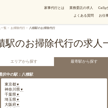
家事代行とは
業務委託の求人
CaS
よくある質問
お仕事
人一覧
お掃除代行
八積駅のお掃除代行
積駅のお掃除代行の求人
エリアから探す
最寄駅から探す
選択中の駅：八積駅
東京都
▼
神奈川県
▼
千葉県
▼
埼玉県
▼
大阪府
▼