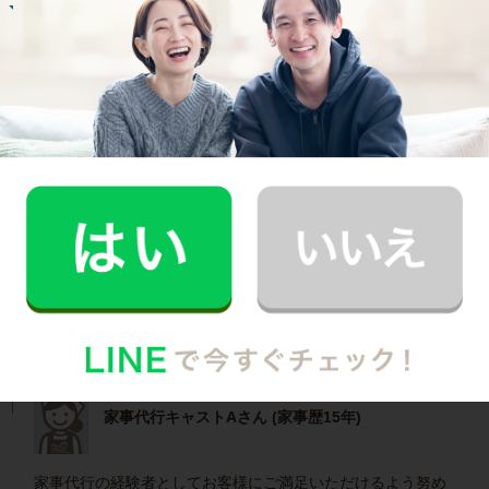
R.H.さん
30代 共働き 子育て中
普段できない時間を過ごすことができ、休日が
とても充実しました。
記事全文を見る
インタビュー一覧を見る
豊島区で働く家事代行キャストの声
家事代行キャストAさん (家事歴15年)
家事代行の経験者としてお客様にご満足いただけるよう努め