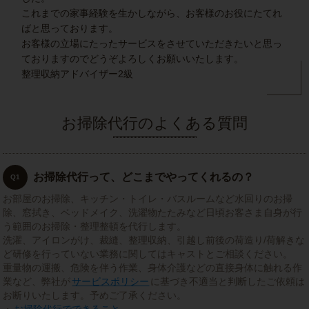
これまでの家事経験を生かしながら、お客様のお役にたてれ
ばと思っております。
お客様の立場にたったサービスをさせていただきたいと思っ
ておりますのでどうぞよろしくお願いいたします。
整理収納アドバイザー2級
お掃除代行のよくある質問
お掃除代行って、どこまでやってくれるの？
Q1
お部屋のお掃除、キッチン・トイレ・バスルームなど水回りのお掃
除、窓拭き、ベッドメイク、洗濯物たたみなど日頃お客さま自身が行
う範囲のお掃除・整理整頓を代行します。
洗濯、アイロンがけ、裁縫、整理収納、引越し前後の荷造り/荷解きな
ど研修を行っていない業務に関してはキャストとご相談ください。
重量物の運搬、危険を伴う作業、身体介護などの直接身体に触れる作
業など、弊社が
サービスポリシー
に基づき不適当と判断したご依頼は
お断りいたします。予めご了承ください。