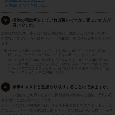
・
お掃除代行でできること
・
お掃除代行でできないこと
掃除の間は何をしていれば良いですか。家にいた方が
Q2
良いですか。
お客様次第です。多くの方は初回は家に一緒にいる方が多いです。
その後、慣れてくると鍵を預け、一時的に不在にされる場合もござい
ます。
サービス提供中は外出いただいても構いませんが、サービス開始
時、およびサービス終了時のご在宅をお願いしております。
サービス終了後の鍵の受け渡し方法があれば、サービス開始時のみ
のご在宅で承ることは可能ですが、鍵の紛失等についての責任は負
いかねますのでご了承ください。鍵の預かりを希望される方は「
鍵
預かりオプション
」をご利用ください。
家事キャストと直接やり取りすることはできますか。
Q3
チャット機能をご利用ください。掃除箇所や内容のご相談、予約の変
更依頼等にご利用いただけます。
チャットのご利用可能期間は、キャスト指名なしでのスポットサービ
スの場合はサービス実施日3日前〜サービス実施日から7日後、キャス