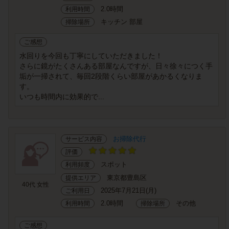
2.0時間
利用時間
キッチン 部屋
掃除場所
ご感想
水回りを今回も丁寧にしていただきました！
さらに鏡がたくさんある部屋なんですが、日々徐々につく手
垢が一掃されて、毎回2段階くらい部屋があかるくなりま
す。
いつも時間内に効果的で...
お掃除代行
サービス内容
評価
スポット
利用頻度
東京都豊島区
提供エリア
40代 女性
2025年7月21日(月)
ご利用日
2.0時間
その他
利用時間
掃除場所
ご感想