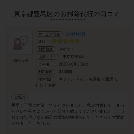
東京都豊島区のお掃除代行の口コミ
お掃除代行
サービス内容
評価
スポット
利用頻度
東京都豊島区
提供エリア
40代 女性
2026年6月2日(火)
ご利用日
3.0時間
利用時間
キッチン トイレ お風呂 洗面所 リ
掃除場所
ビング 玄関
ご感想
手早く丁寧に作業してくださいました。私が放置してしまっ
たせいで落ちにくかった部分も教えてくださいましたし、自
分では気付けない部分の掃除や整頓もしてくださって大変助
かりました。ありが...