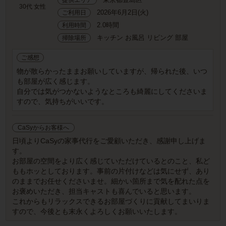
30代 女性
2026年6月2日(火)
ご利用日
2.0時間
利用時間
キッチン お風呂 リビング 部屋
掃除場所
ご感想
物が散らかったままお願いしていますが、帰られた後、いつ
も部屋が広く感じます。
自分では気がつかないようなところも綺麗にしてくださいま
すので、気持ちがいいです。
CaSyからお客様へ
日頃よりCaSyの家事代行をご愛顧いただき、感謝申し上げま
す。
お部屋の空間をより広く感じていただけているとのこと、私ど
ももホッとしております。事前の片付けなどは気にせず、あり
のままでお任せくださいませ。細かい箇所まで気を配れた点を
お褒めいただき、担当キャストも喜んでいると思います。
これからもリラックスできるお部屋づくりに貢献してまいりま
すので、今後とも末永くよろしくお願いいたします。