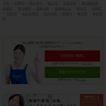
平市
・
日野市
・
国分寺市
・
国立市
・
西東京市
・
東久留米市
・
清瀬市
・
東大和市
・
東村山市
・
武蔵村山市
・
福生市
・
瑞穂町
・
羽村市
・
あきる野市
・
日の出町
・
青梅市
・
檜原村
・
奥多摩
町
安心価格で良質な家事代行サービスならCaSy！
ご利用の方は今すぐ！
会員登録 (無料)
会員の方はマイページへ
→
ログイン
家事代行求人TOP
家事代行求人一覧は
こちら