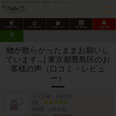
お財布と心が笑顔になる家事代行・家政婦「CaSy（カジー）」
お掃除代行
お料理代行
ﾊｳｽｸﾘｰﾆﾝｸﾞ
整理収納
会員登録
CaSy TOP
サービス提供エリアのご紹介
東京都
東京23区
豊島区
お客様の声･口コミ詳細
ログイン
物が散らかったままお願いし
ています...| 東京都豊島区のお
客様の声（口コミ・レビュ
ー）
お掃除代行
サービス内容
評価
定期 月2回
利用頻度
東京都豊島区
提供エリア