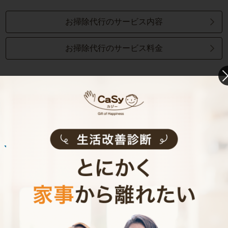
お掃除代行のサービス内容
お掃除代行のサービス料金
ご利用者インタビュー
Customer Interview
お掃除
E.O.さん
30代 共働き 育児休暇中
いつもお家がキレイなママ友がCaSyを使って
いたんです！
記事全文を見る
お掃除