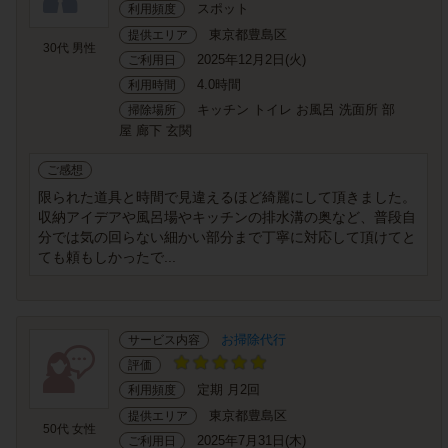
スポット
利用頻度
東京都豊島区
提供エリア
30代 男性
2025年12月2日(火)
ご利用日
4.0時間
利用時間
キッチン トイレ お風呂 洗面所 部
掃除場所
屋 廊下 玄関
ご感想
限られた道具と時間で見違えるほど綺麗にして頂きました。
収納アイデアや風呂場やキッチンの排水溝の奥など、普段自
分では気の回らない細かい部分まで丁寧に対応して頂けてと
ても頼もしかったで...
お掃除代行
サービス内容
評価
定期 月2回
利用頻度
東京都豊島区
提供エリア
50代 女性
2025年7月31日(木)
ご利用日