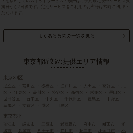
トを指名してのスポットサービスの場合はご予約確定後〜サービス実
施日から7日後です。定期サービスをご利用のお客様は常時ご利用い
ただけます。
よくある質問の一覧を見る
東京都近郊の提供エリア情報
東京23区
足立区
・
荒川区
・
板橋区
・
江戸川区
・
大田区
・
葛飾区
・
北
区
・
江東区
・
品川区
・
渋谷区
・
新宿区
・
杉並区
・
墨田区
・
世田谷区
・
台東区
・
中央区
・
千代田区
・
豊島区
・
中野区
・
練馬区
・
文京区
・
港区
・
目黒区
東京都下
狛江市
・
調布市
・
三鷹市
・
武蔵野市
・
府中市
・
町田市
・
稲
城市
・
多摩市
・
八王子市
・
立川市
・
昭島市
・
小金井市
・
小